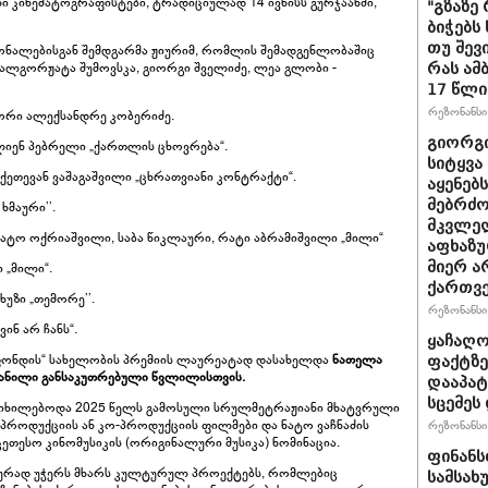
ი კინემატოგრაფისტები, ტრადიციულად 14 ივნისს გურჯაანში,
"გზაზე
ბიჭებს
თუ შევ
ალებისგან შემდგარმა ჟიურიმ, რომლის შემადგენლობაშიც
 მალგორჟატა შუმოვსკა, გიორგი შველიძე, ლეა გლობი -
რას ამ
17 წლი
რეზონანსი 
ორი ალექსანდრე კობერიძე.
გიორგი
ლიენ პებრელი „ქართლის ცხოვრება“.
სიტყვა
ქეთევან ვაშაგაშვილი „ცხრათვიანი კონტრაქტი“.
აყენებ
მებრძ
ხმაური’’.
მკვლელ
ატო ოქრიაშვილი, საბა წიკლაური, რატი აბრამიშვილი „მილი“
აფხაზუ
მიერ ა
 „მილი“.
ქართვ
ხუზი „თემორე’’.
რეზონანსი 
ინ არ ჩანს“.
ყაჩაღო
 ფონდის“ სახელობის პრემიის ლაურეატად დასახელდა
ნათელა
ფაქტზე
ნილი განსაკუთრებული წვლილისთვის.
დააპატ
სცემეს 
ანიხილებოდა 2025 წელს გამოსული სრულმეტრაჟიანი მხატვრული
როდუქციის ან კო-პროდუქციის ფილმები და ნატო ვაჩნაძის
რეზონანსი 
ეთესო კინომუსიკის (ორიგინალური მუსიკა) ნომინაცია.
ფინანს
იურად უჭერს მხარს კულტურულ პროექტებს, რომლებიც
სამსახ