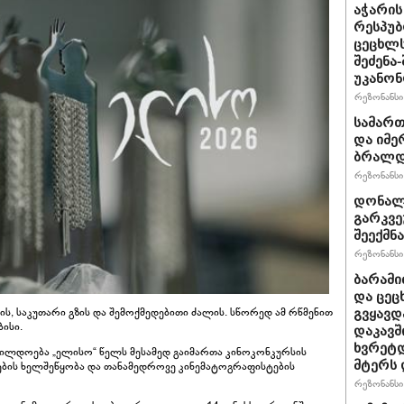
აჭარის
რესპუბ
ცეცხლ
შეძენა
უკანონ
რეზონანსი 
სამარ
და იმე
ბრალდე
რეზონანსი 
დონალდ
გარკვე
შეექმნა
რეზონანსი 
ბარამი
და ცეც
ს, საკუთარი გზის და შემოქმედებითი ძალის. სწორედ ამ რწმენით
გვყავდ
ისი.
დაკავშ
ხვრეტდ
ილდოება „ელისო“ წელს მესამედ გაიმართა კინოკონკურსის
მტერს 
ების ხელშეწყობა და თანამედროვე კინემატოგრაფისტების
რეზონანსი 