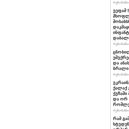
რეზონანსი 
უეფამ 
მსოფლი
მოსახს
დაკმაყ
ინფანტ
დაბალ
რეზონანსი 
ცნობილ
ემუქრე
და ანა
ბრალი 
რეზონანსი 
უკრაინ
ქალაქ 
ქუჩაში
და ორ
რომლე
რეზონანსი 
რამ გა
სტუდენ