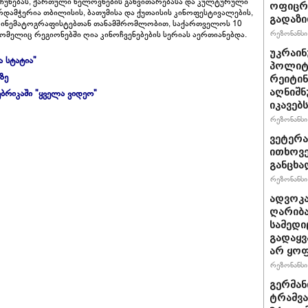
ჩუნებას, ქართული ხელოვნების განვითარებასა და კულტურული
ოფიცრე
რდამჭერია თბილისის, ბათუმისა და ქუთაისის კინოფესტივალების,
გადაზი
კინემატოგრაფისტებთან თანამშრომლობით, საქართველოს 10
რეზონანსი 
რომელიც რეგიონებში ღია კინოჩვენებების სერიას აერთიანებდა.
უკრაინ
ა სტატია"
პოლიტ
ზე
რეიტინ
აღნიშნ
ბრიკაში "ყველა ვიდეო"
იკავებს
რეზონანსი 
ვეტერა
ითხოვე
განცხა
რეზონანსი 
ადვოკა
ღარიბა
სამედი
გადაყვ
არ ყო
რეზონანსი 
გერმან
ტრამვა