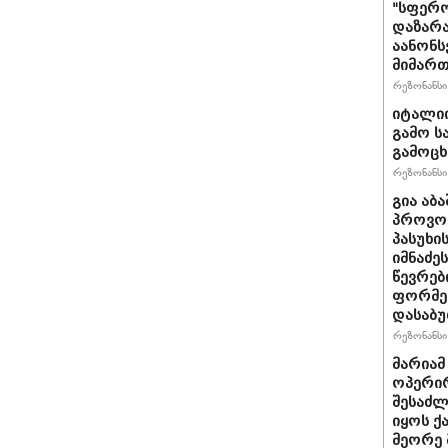
"სფერო
დაზარა
აანონს
მიმართ
რეზონანსი 
იტალიი
გამო ს
გამოც
რეზონანსი 
გია აბ
პროვოც
პასუხი
იმნაძეს
წევრებ
ფორმე
დასაბ
რეზონანსი 
მარიამ
ოპერირ
შესაძლ
იყოს 
მეორე 