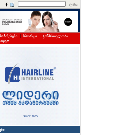
ძებნა
საზრებები
|
სპორტი
|
ჯანმრთელობა
|
ვიდეო
ები