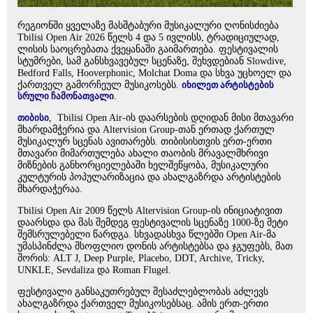
რეგიონში ყველაზე მასშტაბური მუსიკალური ღონისძიება
Tbilisi Open Air 2026 წელს 4 და 5 ივლისს, ტრადიციულად,
ლისის საოცრებათა ქვეყანაში გაიმართება. ფესტივალის
სტუმრები, სამ განსხვავებულ სცენაზე, შეხვდებიან Slowdive,
Bedford Falls, Hooverphonic, Molchat Doma და სხვა უცხოელ და
ქართველ გამორჩეულ მუსიკოსებს.
იხილეთ არტისტების
სრული ჩამონათვალი
.
თიბისი
, Tbilisi Open Air-ის დაარსების დღიდან მისი მთავარი
მხარდამჭერია და Altervision Group-თან ერთად ქართულ
მუსიკალურ სცენას ავითარებს. თიბისისთვის ერთ-ერთი
მთავარი მიმართულება ახალი თაობის მრავალმხრივი
მიზნების განხორციელებაში ხელშეწყობა, მუსიკალური
კულტურის პოპულარიზაცია და ახალგაზრდა არტისტების
მხარდაჭერაა.
Tbilisi Open Air 2009 წელს Altervision Group-ის ინიციატივით
დაარსდა და მას შემდეგ ფესტივალის სცენაზე 1000-ზე მეტი
შემსრულებელი წარდგა. სხვადასხვა წლებში Open Air-მა
უმასპინძლა მსოფლიო დონის არტისტებსა და ჯგუფებს, მათ
შორის: ALT J, Deep Purple, Placebo, DDT, Archive, Tricky,
UNKLE, Sevdaliza და Roman Flugel.
ფესტივალი განსაკუთრებულ შესაძლებლობას აძლევს
ახალგაზრდა ქართველ მუსიკოსებსაც. ამის ერთ-ერთი