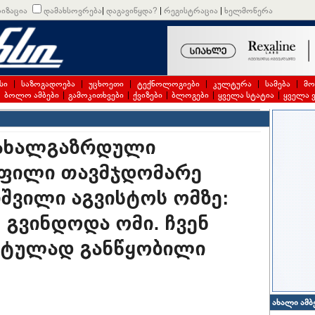
იზაცია
დამახსოვრება
|
დაგავიწყდა?
|
რეგისტრაცია
|
ხელმოწერა
სი
|
საზოგადოება
|
უცხოეთი
|
ტექნოლოგიები
|
კულტურა
|
სამება
|
მო
|
ბოლო ამბები
|
გამოკითხვები
|
ქვიზები
|
ბლოგები
|
ყველა სტატია
|
ყველა 
 ახალგაზრდული
ოფილი თავმჯდომარე
შვილი აგვისტოს ომზე:
 გვინდოდა ომი. ჩვენ
ისტულად განწყობილი
ახალი ამბ