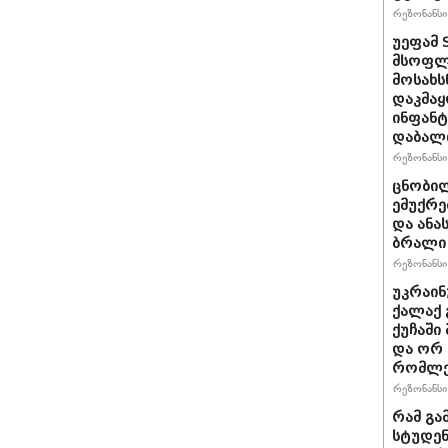
რეზონანსი 
უეფამ 
მსოფლი
მოსახს
დაკმაყ
ინფანტ
დაბალ
რეზონანსი 
ცნობილ
ემუქრე
და ანა
ბრალი 
რეზონანსი 
უკრაინ
ქალაქ 
ქუჩაში
და ორ
რომლე
რეზონანსი 
რამ გა
სტუდენ