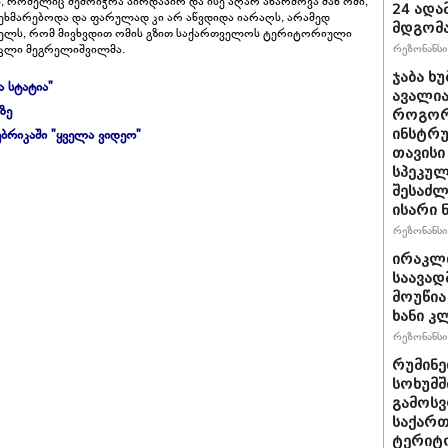
, რომელიც შემოიჭრა პირდაპირ და ისე აღარ აწარმოვა მან ომი,
24 ადამ
 ეხმარებოდა და ფარულად კი არ აწვდიდა იარაღს, არამედ
მდგომ
კედელს, რომ მივხვდით ომის გზით საქართველოს ტერიტორიული
რეზონანსი 
რაკლი მეგრელიშვილმა.
ჯაბა ხუ
ა სტატია"
ავალია
ზე
როგორ
ბრიკაში "ყველა ვიდეო"
ინსტრუ
თავისი
სპეკულ
შესაძლ
ისარი
რეზონანსი 
ირაკლ
საავად
მოუწია
ხანი კ
რეზონანსი 
რუმინე
სოხუმშ
გამოსვ
საქართ
ტერიტ