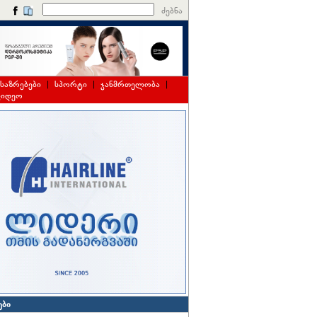
ძებნა
საზრებები
|
სპორტი
|
ჯანმრთელობა
|
ვიდეო
ები