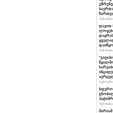
უზრუნ
საერთ
ჩართუ
რეზონანსი 
დავით 
ლოყები
დაყრას
ყველაფ
დაიწყ
რეზონანსი 
"ჯივიპ
წყალმო
სარეა
ინციდე
ავრცე
რეზონანსი 
სფერო 
ცნობილ
პატიმრ
რეზონანსი 
მარიამ