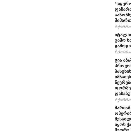
"სფერო
დაზარა
აანონს
მიმართ
რეზონანსი 
იტალიი
გამო ს
გამოც
რეზონანსი 
გია აბ
პროვოც
პასუხი
იმნაძეს
წევრებ
ფორმე
დასაბ
რეზონანსი 
მარიამ
ოპერირ
შესაძლ
იყოს 
მეორე 