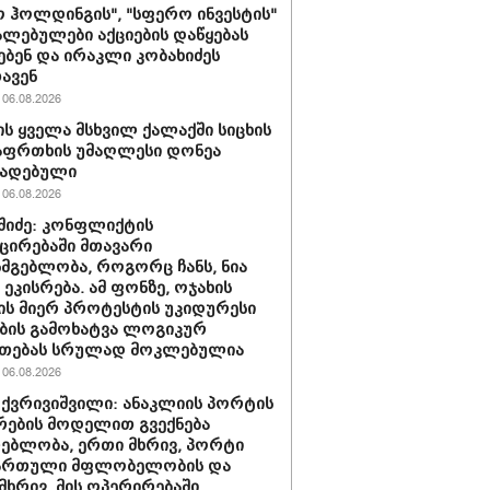
 ჰოლდინგის", "სფერო ინვესტის"
ლებულები აქციების დაწყებას
ებენ და ირაკლი კობახიძეს
ავენ
06.08.2026
ს ყველა მსხვილ ქალაქში სიცხის
აფრთხის უმაღლესი დონეა
ხადებული
06.08.2026
აშიძე: კონფლიქტის
ირებაში მთავარი
სმგებლობა, როგორც ჩანს, ნია
 ეკისრება. ამ ფონზე, ოჯახის
ის მიერ პროტესტის უკიდურესი
ბის გამოხატვა ლოგიკურ
უთებას სრულად მოკლებულია
06.08.2026
 ქვრივიშვილი: ანაკლიის პორტის
ების მოდელით გვექნება
ებლობა, ერთი მხრივ, პორტი
ქართული მფლობელობის და
მხრივ, მის ოპერირებაში