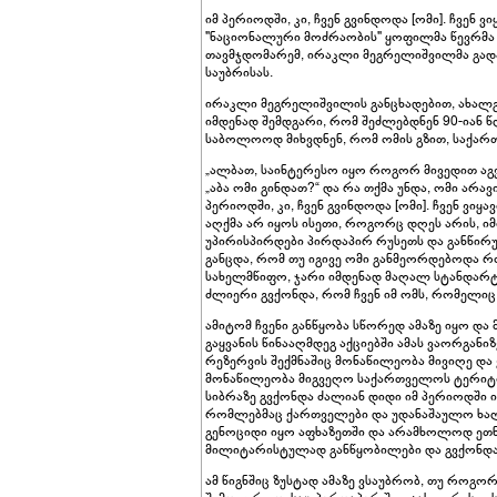
იმ პერიოდში, კი, ჩვენ გვინდოდა [ომი]. ჩვენ
"ნაციონალური მოძრაობის" ყოფილმა წევრმა
თავმჯდომარემ, ირაკლი მეგრელიშვილმა გადა
საუბრისას.
ირაკლი მეგრელიშვილის განცხადებით, ახალგ
იმდენად შემდგარი, რომ შეძლებდნენ 90-იან 
საბოლოოდ მიხვდნენ, რომ ომის გზით, საქ
„ალბათ, საინტერესო იყო როგორ მივედით აგვ
„აბა ომი გინდათ?“ და რა თქმა უნდა, ომი არავ
პერიოდში, კი, ჩვენ გვინდოდა [ომი]. ჩვენ ვ
აღქმა არ იყოს ისეთი, როგორც დღეს არის, იმ
უპირისპირდები პირდაპირ რუსეთს და განწირულ
განცდა, რომ თუ იგივე ომი განმეორდებოდა რო
სახელმწიფო, ჯარი იმდენად მაღალ სტანდარტ
ძლიერი გვქონდა, რომ ჩვენ იმ ომს, რომელიც
ამიტომ ჩვენი განწყობა სწორედ ამაზე იყო დ
გაყვანის წინააღმდეგ აქციებში ამას ვაორგან
რეზერვის შექმნაშიც მონაწილეობა მივიღე და 
მონაწილეობა მიგვეღო საქართველოს ტერიტო
სიბრაზე გვქონდა ძალიან დიდი იმ პერიოდში ი
რომლებმაც ქართველები და უდანაშაულო ხალ
გენოციდი იყო აფხაზეთში და არამხოლოდ ეთნიკუ
მილიტარისტულად განწყობილები და გვქონდა 
ამ წიგნშიც ზუსტად ამაზე ვსაუბრობ, თუ როგო