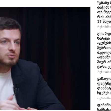
"გზაზე
ბიჭებს
თუ შევ
რას ამ
17 წლი
რეზონანსი 
გიორგი
სიტყვა
აყენებ
მებრძ
მკვლელ
აფხაზუ
მიერ ა
ქართვ
რეზონანსი 
ყაჩაღო
ფაქტზე
დააპატ
სცემეს 
რეზონანსი 
ფინანს
სამსახ