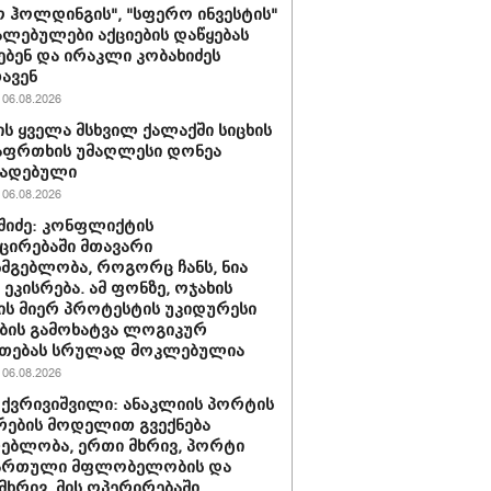
 ჰოლდინგის", "სფერო ინვესტის"
ლებულები აქციების დაწყებას
ებენ და ირაკლი კობახიძეს
ავენ
06.08.2026
ს ყველა მსხვილ ქალაქში სიცხის
აფრთხის უმაღლესი დონეა
ხადებული
06.08.2026
აშიძე: კონფლიქტის
ირებაში მთავარი
სმგებლობა, როგორც ჩანს, ნია
 ეკისრება. ამ ფონზე, ოჯახის
ის მიერ პროტესტის უკიდურესი
ბის გამოხატვა ლოგიკურ
უთებას სრულად მოკლებულია
06.08.2026
 ქვრივიშვილი: ანაკლიის პორტის
ების მოდელით გვექნება
ებლობა, ერთი მხრივ, პორტი
ქართული მფლობელობის და
მხრივ, მის ოპერირებაში