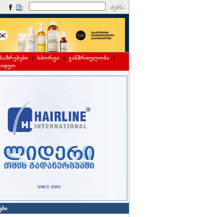
ძებნა
საზრებები
|
სპორტი
|
ჯანმრთელობა
|
ვიდეო
ები