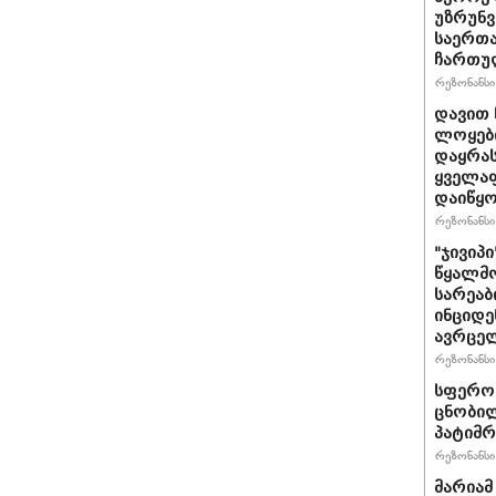
უზრუნ
საერთ
ჩართუ
რეზონანსი 
დავით 
ლოყები
დაყრას
ყველაფ
დაიწყ
რეზონანსი 
"ჯივიპ
წყალმო
სარეა
ინციდე
ავრცე
რეზონანსი 
სფერო 
ცნობილ
პატიმრ
რეზონანსი 
მარიამ