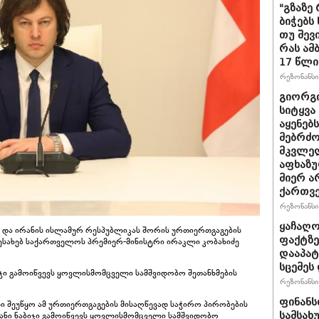
"გზაზე
ბიჭებს
თუ შევ
რას ამ
17 წლი
რეზონანსი 
გიორგი
სიტყვა
აყენებ
მებრძ
მკვლელ
აფხაზუ
მიერ ა
ქართვ
რეზონანსი 
ყაჩაღო
ა და ირანის ისლამურ რესპუბლიკას შორის ურთიერთგაგების
ფაქტზე
 შესახებ საქართველოს პრემიერ-მინისტრი ირაკლი კობახიძე
დააპატ
სცემეს 
იჯი გამოიწვევს ყოვლისმომცველი სამშვიდობო შეთანხმების
რეზონანსი 
ფინანს
ლი შეუწყო ამ ურთიერთგაგების მისაღწევად საჭირო პირობების
სამსახ
ვანი ნაბიჯი გამოიწვევს ყოვლისმომცველი სამშვიდობო