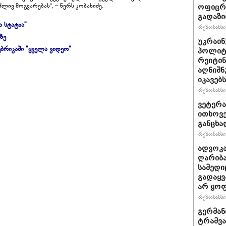
ლივ მოგვარებას“, – წერს კობახიძე.
ოფიცრე
გადაზი
ა სტატია"
რეზონანსი 
ზე
უკრაინ
ბრიკაში "ყველა ვიდეო"
პოლიტ
რეიტინ
აღნიშნ
იკავებს
რეზონანსი 
ვეტერა
ითხოვე
განცხა
რეზონანსი 
ადვოკა
ღარიბა
სამედი
გადაყვ
არ ყო
რეზონანსი 
გერმან
ტრამვა