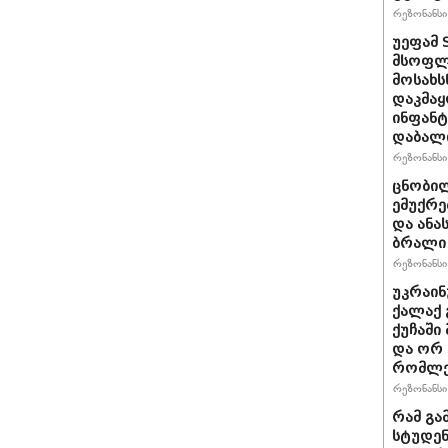
რეზონანსი 
უეფამ 
მსოფლი
მოსახს
დაკმაყ
ინფანტ
დაბალ
რეზონანსი 
ცნობილ
ემუქრე
და ანა
ბრალი 
რეზონანსი 
უკრაინ
ქალაქ 
ქუჩაში
და ორ
რომლე
რეზონანსი 
რამ გა
სტუდენ