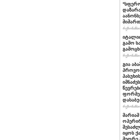
"სფერო
დაზარა
აანონს
მიმართ
რეზონანსი 
იტალიი
გამო ს
გამოც
რეზონანსი 
გია აბ
პროვოც
პასუხი
იმნაძეს
წევრებ
ფორმე
დასაბ
რეზონანსი 
მარიამ
ოპერირ
შესაძლ
იყოს 
მეორე 