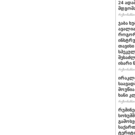
24 ადამ
მდგომ
რეზონანსი 
ჯაბა ხუ
ავალია
როგორ
ინსტრუ
თავისი
სპეკულ
შესაძლ
ისარი
რეზონანსი 
ირაკლ
საავად
მოუწია
ხანი კ
რეზონანსი 
რუმინე
სოხუმშ
გამოსვ
საქართ
ტერიტ