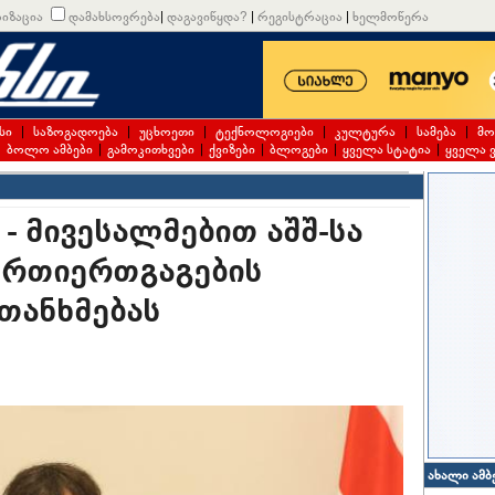
იზაცია
დამახსოვრება
|
დაგავიწყდა?
|
რეგისტრაცია
|
ხელმოწერა
სი
|
საზოგადოება
|
უცხოეთი
|
ტექნოლოგიები
|
კულტურა
|
სამება
|
მო
|
ბოლო ამბები
|
გამოკითხვები
|
ქვიზები
|
ბლოგები
|
ყველა სტატია
|
ყველა 
- მივესალმებით აშშ-სა
ურთიერთგაგების
თანხმებას
ახალი ამბ