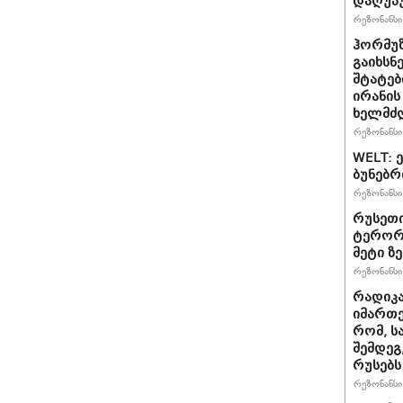
დაღუპ
რეზონანსი 
ჰორმუ
გაიხსნ
შტატებ
ირანის
ხელმძ
რეზონანსი 
WELT: 
ბუნებრ
რეზონანსი 
რუსეთი
ტერორზ
მეტი ზ
რეზონანსი 
რადიკ
იმართე
რომ, ს
შემდეგ
რუსებს
რეზონანსი 