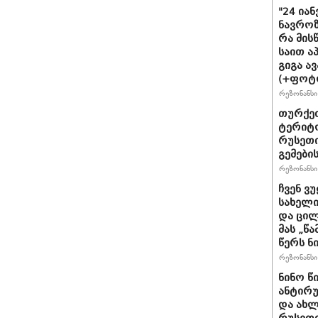
"24 ია
ნავროზა
რა მის
საით ა
გიგა ა
(+ფოტ
რეზონანსი 
თურქეთ
ტერიტო
რუსეთი
გემები
რეზონანსი 
ჩვენ ვ
სახელი
და ცილ
მას „წ
წერს ნი
რეზონანსი 
ნინო წ
ანტირუ
და ახლ