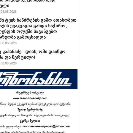
ს მოქალაქეებისგან აქვს
ბელი
08.08.2026
ში ტყის ხანძრების გამო ათასობით
ქის ევაკუაცია გახდა საჭირო,
ენდის ოლქში საგანგებო
არეობა გამოცხადდა
08.08.2026
 კაპანაძე - დიახ, ომი დაიწყო
ა და წერტილი!
08.08.2026
ინტერნეტ-პორტალი
www.resonancedaily.com
ანსის“ მედია ჯგუფის აღმასრულებელი დირექტორი:
ზვიად შვანგირაძე
ნეტ-პორტალის მთავარი რედაქტორის მოადგილე:
გვანცა წულაია
იის ელ-ფოსტა:
resonancenewspaper@yahoo.com
ფოსტა პრეს-რელიზებისა და ანონსებისათვის: