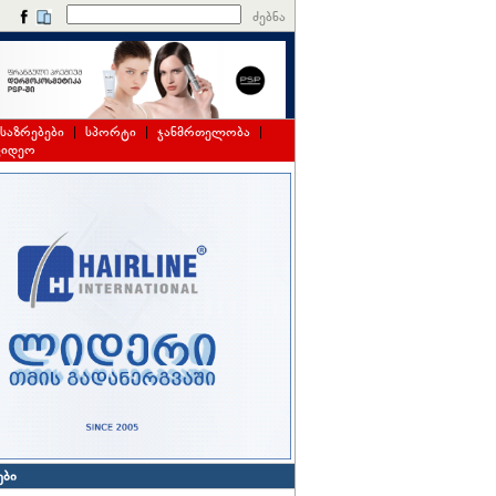
ძებნა
საზრებები
|
სპორტი
|
ჯანმრთელობა
|
ვიდეო
ები