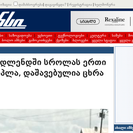
იზაცია
დამახსოვრება
|
დაგავიწყდა?
|
რეგისტრაცია
|
ხელმოწერა
სი
|
საზოგადოება
|
უცხოეთი
|
ტექნოლოგიები
|
კულტურა
|
სამება
|
მო
|
ბოლო ამბები
|
გამოკითხვები
|
ქვიზები
|
ბლოგები
|
ყველა სტატია
|
ყველა 
მიდლენდში სროლას ერთი
რპლა, დაშავებულია ცხრა
ახალი ამბ