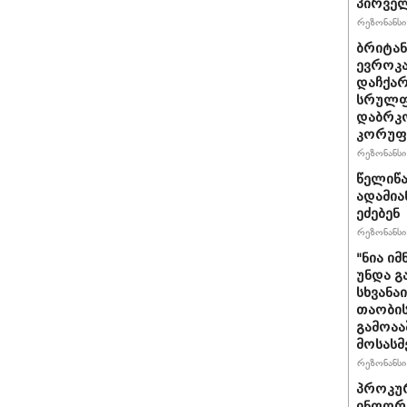
პირველ
რეზონანსი 
ბრიტანუ
ევროკა
დაჩქარ
სრულფა
დაბრკო
კორუფ
რეზონანსი 
წელიწა
ადამია
ეძებენ
რეზონანსი 
"ნია იმ
უნდა გ
სხვანა
თაობის
გამოაა
მოსასმ
რეზონანსი 
პროკურ
ინფორმ