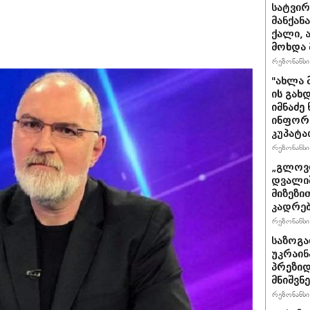
სატვირ
მანქან
ქალი, 
მოხდა 
რეზონანსი 
"ახლა 
ის გახ
იმნაძე
ინფორმა
კუპატა
რეზონანსი 
„გლოვო
დვალიშ
მიზეზი
კადრებ
რეზონანსი 
საზოგა
უკრაინა
პრეზიდ
მნიშვნ
რეზონანსი 