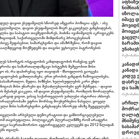
აფხაზე
ნიშნია
იზოლატ
იმავე 
დულ დავით უსუფაშვილს სწორედ ამგვარი პოზიცია აქვს, - ასე
მოვიდნ
თველიშვილი, დავით უსუფაშვილის მიერ გაკეთებულ განცხადებას,
მოიყვა
ლსა და საპატიო თავმჯდომარეს, ბიძინა ივანიშვილს აკრიტიკებს.
გაცვლა
ზიციიდან, საქართველოში მიმდინარე პროცესებთან
ისივე შეფასებით, სამარცხვინო და ამაზრზენია, რომ დავით
ბარამი
ნააღმდეგოდ მოქმედებს და თავისი უცხოელი პატრონების
უნახავ
რეზონანსი 
დღეს სპორტის ოსტატობის კანდიდატობის რანგსაც ვერ
კანადი
რობა და სამართალდამცავი სისტემის მეშვეობით მისი
კანადა
ყო ის, რა დაპირებაც იყო თავიდან - მსოფლიოს გაოცება
კიდევ 
ადოების გამთლიანება, ერთ ერობის განცდის ჩამოყალიბება,
სამართლო, მედია, ბიზნესი, ხელისუფლების კარი უნდა
დასრულ
ბიციას მისი უნარები და შესაძლებლობები ვერ შესწვდა, - დავით
და სამ
ლის შესახებ გააკეთა, იმ დავით უსუფაშვილმა, რომლის მორალური,
რეზონანსი 
 კარგად ვიცით, ვისაც საქართველოს უახლესი ისტორია ახსოვს.
ამორალურობაში უფრო შორსაც მოუხერხებია წასვლა, ყოველ
არჩილ
ბული მისი სამარცხვინო განცხადება სწორედ ამაზე მეტყველებს.
მოძრაო
ღალატი
თველოში არსებული დემოკრატიით და განხორციელებული
 რომ თავისუფალია, პოლიტიკურ პლურალიზმზე რომ არაფერი
მნიშვნ
ა, თუკი საერთაშორისო ავტორიტეტულ კვლევებს და 2012 წლიდან
სასამა
ებს თვალს.
დროულ
ს ახსენებს ბატონი დავითი, რომელსაც აშკარად არ უნდა იმის
რეზონანსი 