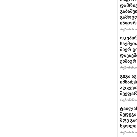
დამრიგ
გაბაშვ
გამოცდ
ინფორმ
რეზონანსი 
ოკუპირ
საქმეთ
მიერ გ
დაკავშ
ეხმაურ
რეზონანსი 
გიგა ა
იმნაძე
აღკვეთ
შეეფა
რეზონანსი 
ტაილან
შედეგა
მდე გა
სკოლის
რეზონანსი 