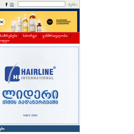
ძებნა
საზრებები
|
სპორტი
|
ჯანმრთელობა
|
ვიდეო
ები