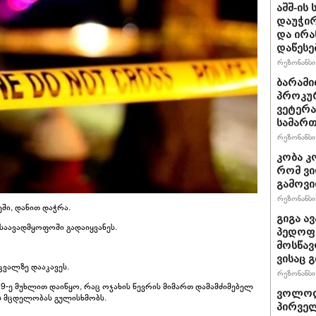
აშშ-ის
დაუჭირ
და ირა
დაწესე
რეზონანსი 
ბარამი
პროკურ
ვეტერა
სამართ
რეზონანსი 
კობა კ
რომ ვი
გამოვ
რეზონანსი 
ში, დანით დაჭრა.
გიგა ა
 საავადმყოფოში გადაიყვანეს.
პედოფი
მოსწავ
ვისაც 
ვალზე დააკავეს.
რეზონანსი 
/109-ე მუხლით დაიწყო, რაც ოჯახის წევრის მიმართ დამამძიმებელ
ვოლოდ
ს მცდელობას გულისხმობს.
პირველ