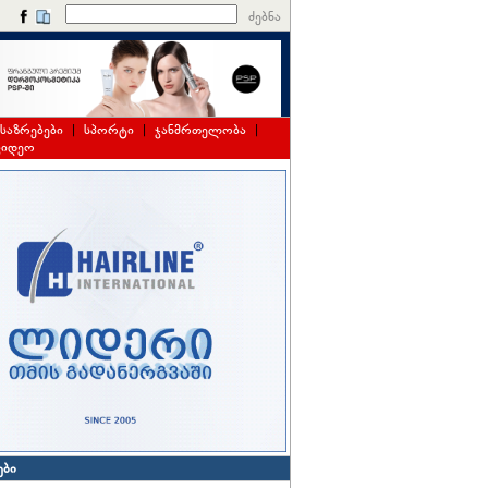
ძებნა
საზრებები
|
სპორტი
|
ჯანმრთელობა
|
ვიდეო
ები