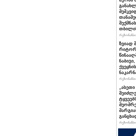
ზურაბ 
განახლ
მემკვი
თანამ
შექმნა
თბილის
რეზონანსი 
ზვიად 
რიტორი
წინააღ
ნაბიჯი
ქვეყნი
ნაკარნ
რეზონანსი 
„ასეთ
შეიძლე
ტყვეებ
მეომრე
მარგია
განცხა
რეზონანსი 