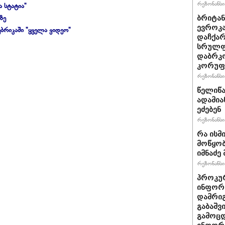
რეზონანსი 
ა სტატია"
ზე
ბრიტანუ
ევროკა
ბრიკაში "ყველა ვიდეო"
დაჩქარ
სრულფა
დაბრკო
კორუფ
რეზონანსი 
წელიწა
ადამია
ეძებენ
რეზონანსი 
რა ისმ
მოწყობ
იმნაძე 
რეზონანსი 
პროკურ
ინფორმ
დამრიგ
გაბაშვ
გამოცდ