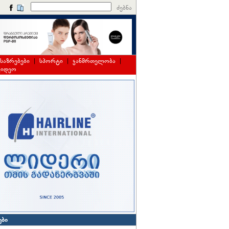
ძებნა
საზრებები
|
სპორტი
|
ჯანმრთელობა
|
ვიდეო
ები