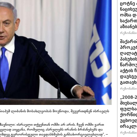
ცოტნე ა
ნაცისე
ომსა დ
საქართ
აზიანებ
რეზონანსი 
შაქარი
პროკურ
ღალატი
პასუხის
წარმოუ
აქტის 
დაუსჯე
გათავხ
რეზონანსი 
„2008-
მიესალ
ფულსა
ანიაჰუმ ლიბანის მოსახლეობას მოუწოდა, შეუერთდნენ ისრაელს
ქორწილ
უცხოელ
გზავნილი: ისრაელი თქვენთან ომში არ არის. ჩვენ ომში ვართ
ირაკლი
ძევლად აიყვანა, რომელიც ასრულებს ირანის ბრძანებებს და
რეზონანსი 
აღმდეგ ტერორისტული თავდასხმების განსახორციელებლად“, –