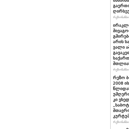
სამაჩა
გაერთი
ღირსეუ
რეზონანსი 
ირაკლი
მივაგო
გმირებ
არის ს
ვალი ა
გავაკე
საქარ
მთლია
რეზონანსი 
რეზო ბ
2008 ი
წლიდან
უმღერი
კი ვხედ
,,საბო
მთავრო
კურტუმ
რეზონანსი 