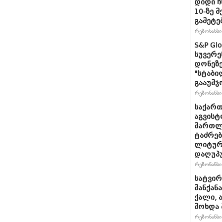
დიდი ჩ
10-ზე 
გამეტე
რეზონანსი 
S&P Gl
სუვერე
დონეზე
"სტაბი
გააუმჯ
რეზონანსი 
საქართ
აგვისტ
მართლ
ტაძრებ
ლიტურგ
დაღუპ
რეზონანსი 
სატვირ
მანქან
ქალი, 
მოხდა 
რეზონანსი 