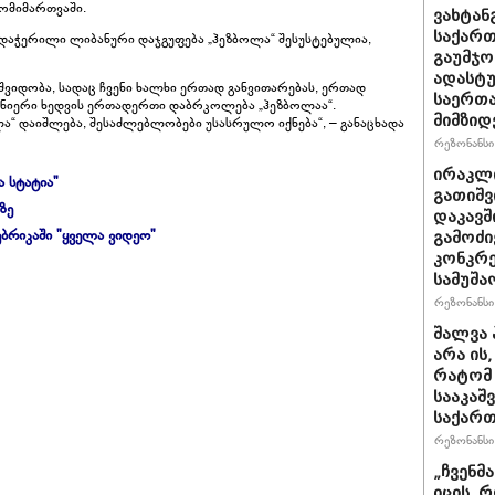
ომიმართვაში.
ვახტანგ
საქართ
არდაჭერილი ლიბანური დაჯგუფება „ჰეზბოლა“ შესუსტებულია,
გაუმჯო
ადასტ
მშვიდობა, სადაც ჩვენი ხალხი ერთად განვითარებას, ერთად
საერთ
შვენიერი ხედვის ერთადერთი დაბრკოლება „ჰეზბოლაა“.
მიმზიდ
“ დაიშლება, შესაძლებლობები უსასრულო იქნება“, – განაცხადა
რეზონანსი 
ირაკლი
ა სტატია"
გათიშვ
ზე
დაკავშ
ბრიკაში "ყველა ვიდეო"
გამოძი
კონკრე
სამუშა
რეზონანსი 
შალვა 
არა ის
რატომ 
სააკაშ
საქარ
რეზონანსი 
„ჩვენმ
იცის, 