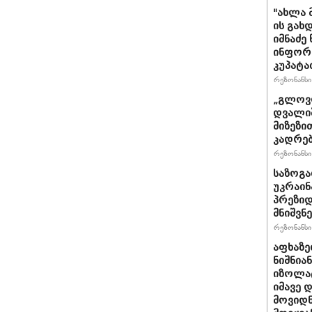
"ახლა 
ის გახ
იმნაძე
ინფორმა
კუპატა
რეზონანსი 
„გლოვო
დვალიშ
მიზეზი
კადრებ
რეზონანსი 
საზოგა
უკრაინა
პრეზიდ
მნიშვნ
რეზონანსი 
აფხაზე
ნიშნია
იზოლატ
იმავე 
მოვიდნ