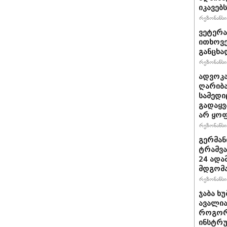
იკავებს
რეზონანსი 
ვეტერა
ითხოვე
განცხა
რეზონანსი 
ადვოკა
ღარიბა
სამედი
გადაყვ
არ ყო
რეზონანსი 
გერმან
ტრამვა
24 ადამ
მდგომ
რეზონანსი 
ჯაბა ხუ
ავალია
როგორ
ინსტრუ