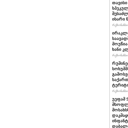
თავისი
სპეკულ
შესაძლ
ისარი
რეზონანსი 
ირაკლ
საავად
მოუწია
ხანი კ
რეზონანსი 
რუმინე
სოხუმშ
გამოსვ
საქართ
ტერიტ
რეზონანსი 
უეფამ 
მსოფლი
მოსახს
დაკმაყ
ინფანტ
დაბალ