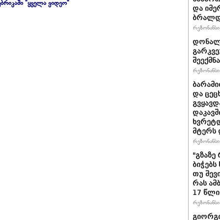
ბრიკაში "ყველა ვიდეო"
და იმე
ბრალდე
რეზონანსი 
დონალდ
გარკვე
შეექმნა
რეზონანსი 
ბარამი
და ცეც
გვყავდ
დაკავშ
ხვრეტდ
მტერს 
რეზონანსი 
"გზაზე
ბიჭებს
თუ შევ
რას ამ
17 წლი
რეზონანსი 
გიორგი