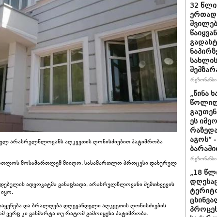
32 წლი
ერთად,
შვილებ
წაიყვა
გადახტ
ნაპირზ
სახლის
შემზარ
რეზონანსი 
„წინა 
წოლილა
გაუთენ
ეს იმე
რაზედა
აგოს“ 
ბულ არასრულწლოვანს აღკვეთის ღონისძიებით პატიმრობა
ბარამი
რეზონანსი 
მართლოს მოსამართლემ მიიღო. სასამართლო პროცესი დახურულ
„18 წლ
დღესა
ებულის ადვოკატმა განაცხადა, არასრულწლოვანი შემთხვევის
ტერიტო
 იყო.
ცხინვა
დაყენება და ბრალდება დღევანდელი აღკვეთის ღონისძიების
პროცეს
 ვერც კი განმარტა თუ რატომ გამოიყენა პატიმრობა.