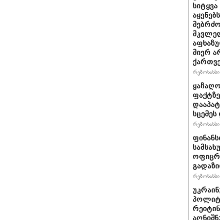
სიტყვა
აყენებ
მებრძ
მკვლელ
აფხაზუ
მიერ ა
ქართვ
რეზონანსი 
ყაჩაღო
ფაქტზე
დააპატ
სცემეს 
რეზონანსი 
ფინანს
სამსახ
ოფიცრე
გადაზი
რეზონანსი 
უკრაინ
პოლიტ
რეიტინ
აღნიშნ