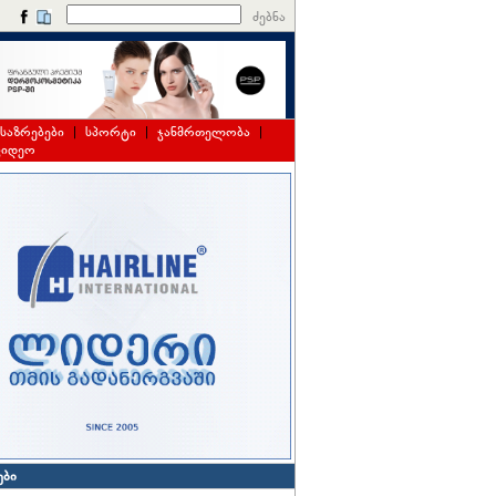
ძებნა
საზრებები
|
სპორტი
|
ჯანმრთელობა
|
ვიდეო
ები