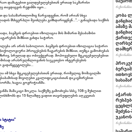
საქარ
რაო დამატებით ვალდებულებებთან ერთად საკმარისი
თავდაცვის რეჟიმში იყო...
რეზონანსი 
ბთ და სასამართლოშიც წარვადგენთ, რომ არიან სხვა
კობა ლ
ს მსხვერპლი შეიძლება გამხდარიყვნენ...", - განაცხადა საქმის
განცხა
ამაზე 
განცხა
ადა, ბავშვის დროებით იზოლაცია მის მიმართ შესაბამისი
ტარების მიზნით გახდა საჭირო.
ქართვე
ღირსებ
ტილება არ არის საბოლოო. ბავშვის დროებით იზოლაცია საჭირო
დამხვ
 ფსიქოლოგიური პროცესების ჩატარების მიზნით, თუმცა გამოძიებას
რეზონანსი 
ხრივ, სრულად და ობიექტურად. მოპოვებული მტკიცებულებებით
ამისად არასრულწლოვანის საუკეთესო ინტერესების
პროკურ
 გადაწყვეტილება...
ბერუაშ
ლა იმ სხვა მტკიცებულებასთან ერთად, რომელიც მომავალში
ითხოვს
შესაბამისად მივიღებთ კვალიფიკაციასთან დაკავშირებით
სასამ
რორმა, ხატია გოგრიჭიანმა.
რეზონანსი 
ნმა მამაკაცი მოკლა. საქმეზე გამოძიება სსსკ 108-ე მუხლით
აჭარის
ლისხმობს და 15 წლამდე ვადით თავისუფლების აღკვეთას
რესპუბ
ცეცხლ
შეძენა
უკანონ
ა სტატია"
რეზონანსი 
ზე
სამარ