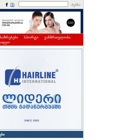
ძებნა
საზრებები
|
სპორტი
|
ჯანმრთელობა
|
ვიდეო
ები