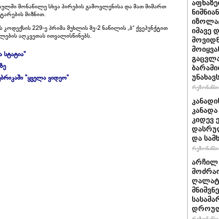
აფხაზე
ულში მონაწილე სხვა პირების გამოვლენისა და მათ მიმართ
ნიშნია
ტარების მიზნით.
იზოლატ
ოდექსის 229-ე პრიმა მუხლის მე-2 ნაწილის „ბ“ ქვეპუნქტით
იმავე 
ლების აღკვეთას ითვალისწინებს.
მოვიდნ
მოიყვა
ა სტატია"
გაცვლა
ზე
ბარამი
ბრიკაში "ყველა ვიდეო"
უნახავ
რეზონანსი 
კანადი
კანადა
კიდევ 
დასრულ
და სამ
რეზონანსი 
არჩილ
მოძრაო
ღალატი
მნიშვნ
სასამა
დროულ
რეზონანსი 