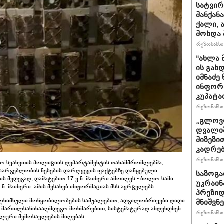
სატვირ
მანქან
ქალი, 
მოხდა 
რეზონანსი 
"ახლა 
ის გახ
იმნაძე
ინფორმა
კუპატა
რეზონანსი 
„გლოვო
დვალიშ
მიზეზი
კადრებ
რეზონანსი 
მო სვანეთის პოლიციის დეპარტამენტის თანამშრომლებმა,
სარგებლობის წესების დარღვევის ფაქტებზე დაწყებული
საზოგა
 შედეგად, დამატებით 17 ე.წ. მაინერი ამოიღეს - ბოლო სამი
უკრაინა
წ. მაინერი. ამის შესახებ ინფორმაციას შსს ავრცელებს.
პრეზიდ
მ აღნიშნული მოწყობილობების საშუალებით, ადგილობრივები დიდი
მნიშვნ
მართლსაწინააღმდეგო მოხმარებით, სისტემატურად ახდენდნენ
რეზონანსი 
ლური შემოსავლების მიღებას.