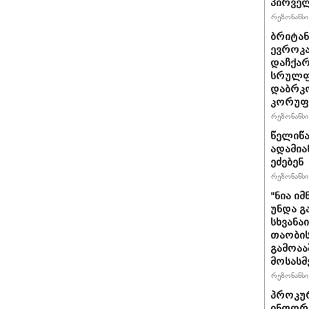
პირველ
რეზონანსი 
ბრიტანუ
ევროკა
დაჩქარ
სრულფა
დაბრკო
კორუფ
რეზონანსი 
წელიწა
ადამია
ეძებენ
რეზონანსი 
"ნია იმ
უნდა გ
სხვანა
თაობის
გამოაა
მოსასმ
რეზონანსი 
პროკურ
ინფორმ