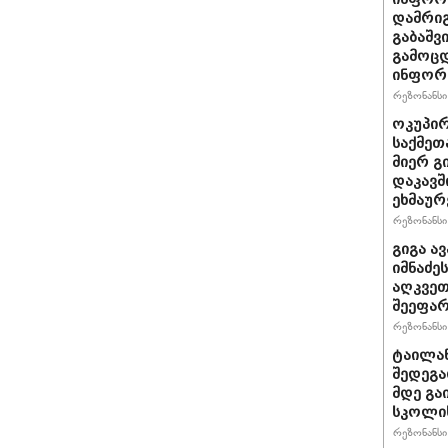
დამრიგ
გაბაშვ
გამოცდ
ინფორმ
რეზონანსი 
ოკუპირ
საქმეთ
მიერ გ
დაკავშ
ეხმაურ
რეზონანსი 
გიგა ა
იმნაძე
აღკვეთ
შეეფა
რეზონანსი 
ტაილან
შედეგა
მდე გა
სკოლის
რეზონანსი 