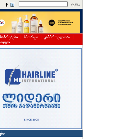
ძებნა
საზრებები
|
სპორტი
|
ჯანმრთელობა
|
ვიდეო
ები