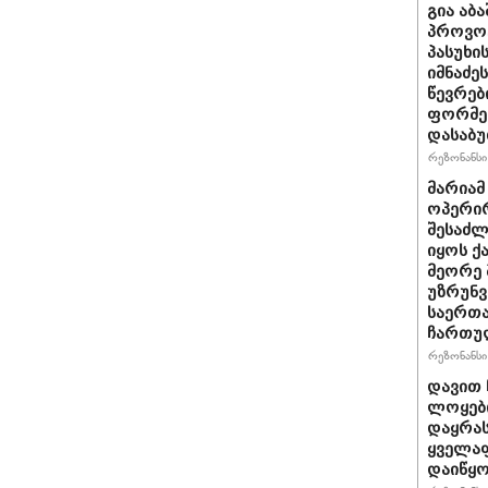
გია აბ
პროვოც
პასუხი
იმნაძეს
წევრებ
ფორმე
დასაბ
რეზონანსი 
მარიამ
ოპერირ
შესაძლ
იყოს 
მეორე 
უზრუნ
საერთ
ჩართუ
რეზონანსი 
დავით 
ლოყები
დაყრას
ყველაფ
დაიწყ