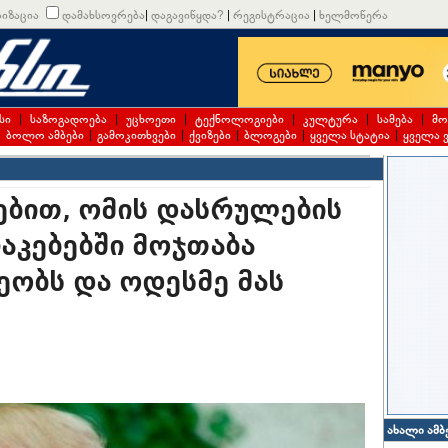
იზაცია
დამახსოვრება
|
დაგავიწყდა?
|
რეგისტრაცია
|
ხელმოწერა
სი
|
საზოგადოება
|
უცხოეთი
|
ტექნოლოგიები
|
კულტურა
|
სამება
|
მო
|
ბოლო ამბები
|
გამოკითხვები
|
ქვიზები
|
ბლოგები
|
ყველა სტატია
|
ყველა 
ებით, ომის დასრულების
აკებებში მოჯთაბა
ეობს და ოდესმე მას
ახალი ამბ