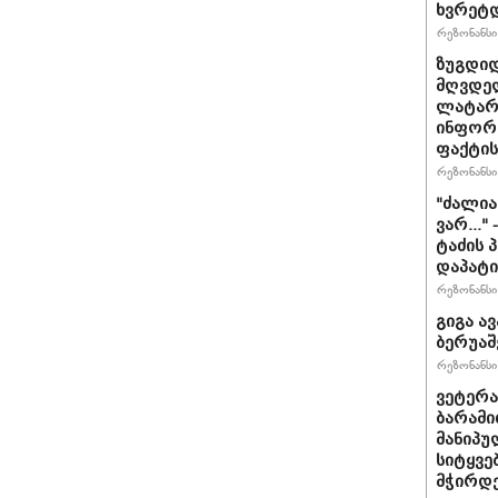
ხვრეტ
რეზონანსი 
ზუგდიდ
მღვდელ
ლატარი
ინფორ
ფაქტის
რეზონანსი 
"ძა­ლი­
ვარ..." 
ტა­ძის
დაპატი
რეზონანსი 
გიგა ა
ბერუაშ
რეზონანსი 
ვეტერა
ბარამი
მანიპუ
სიტყვე
მჭირდე