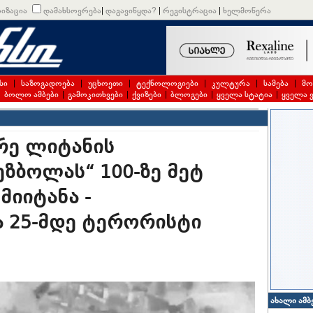
იზაცია
დამახსოვრება
|
დაგავიწყდა?
|
რეგისტრაცია
|
ხელმოწერა
სი
|
საზოგადოება
|
უცხოეთი
|
ტექნოლოგიები
|
კულტურა
|
სამება
|
მო
|
ბოლო ამბები
|
გამოკითხვები
|
ქვიზები
|
ბლოგები
|
ყველა სტატია
|
ყველა 
რე ლიტანის
ზბოლას“ 100-ზე მეტ
მიიტანა -
 25-მდე ტერორისტი
ახალი ამბ