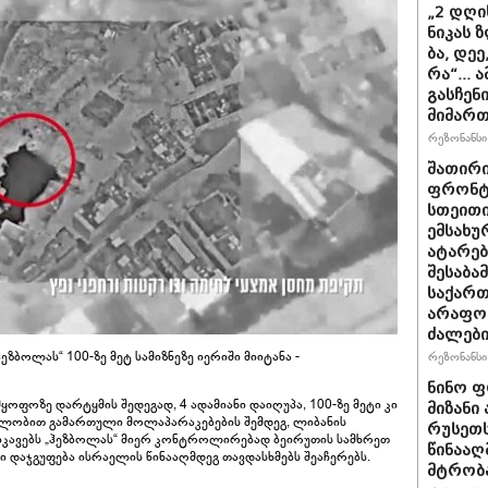
„2 დღის
ნი­კას 
ბა, დეე
რა“... 
გას­ჩე­
მიმართ
რეზონანსი 
შათირ
ფრონტი
სთეითი
ემსახუ
ატარებ
შესაბა
საქარ
არაფო
ძალებ
ბოლას“ 100-ზე მეტ სამიზნეზე იერიში მიიტანა -
რეზონანსი 
ნინო ფ
ფოზე დარტყმის შედეგად, 4 ადამიანი დაიღუპა, 100-ზე მეტი კი
მიზანი
ავლობით გამართული მოლაპარაკებების შემდეგ, ლიბანის
რუსეთს
ეიკავებს „ჰეზბოლას“ მიერ კონტროლირებად ბეირუთის სამხრეთ
წინააღ
დაჯგუფება ისრაელის წინააღმდეგ თავდასხმებს შეაჩერებს.
მტრობა