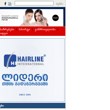
ძებნა
საზრებები
|
სპორტი
|
ჯანმრთელობა
|
ვიდეო
ები