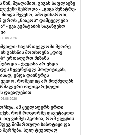
 წინ, შუ­ა­ღა­მით, გი­გას საფ­ლავ­ზე
ზლუ­ქუ­ნი მესმოდა - „გიგა მე­ნატ­რე­
, მინ­და შე­ვე­ხო, ამოვ­თხა­როთ,
ამ დროს „ნი­ა­კოს“ დამ­ცვე­ლე­ბი
ნია“ - ეკა კუპატაძის საგანგებო
ვა
06.08.2026
იშვილი: საქართველოში მეორე
ს გახსნის მოთხოვნა „დიფ
ს“ ერთადერთ მიზანს
რებოდა - ქვეყანა არ უნდა
დეს სუვერენულ პოლიტიკას,
მისად, უნდა დაინგრეს
თველო, რომელიც არ მოქმედებს
რმალური ოლიგარქიული
ის დავალებით
06.08.2026
ოჩხუა: ამ ყველაფერს ერთი
 აქვს, რომ როგორმე დავეტაკოთ
. თუ ვინმეს ჰგონია, რომ ქვეყნის
მდეგ მიმართული საბოტაჟი და
 შერჩება, სულ ტყუილად