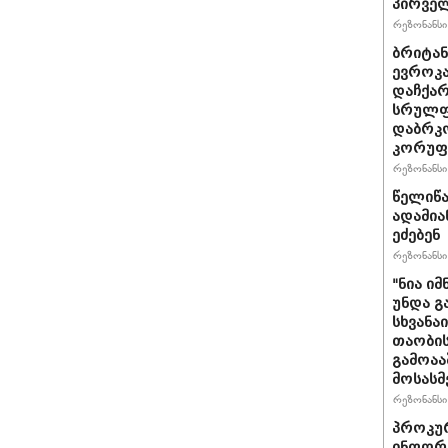
პირველ
რეზონანსი 
ბრიტანუ
ევროკა
დაჩქარ
სრულფა
დაბრკო
კორუფ
რეზონანსი 
წელიწა
ადამია
ეძებენ
რეზონანსი 
"ნია იმ
უნდა გ
სხვანა
თაობის
გამოაა
მოსასმ
რეზონანსი 
პროკურ
ინფორმ