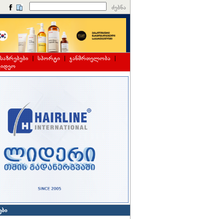
ძებნა
საზრებები
|
სპორტი
|
ჯანმრთელობა
|
ვიდეო
ები