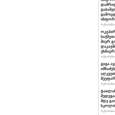
დამრიგ
გაბაშვ
გამოცდ
ინფორმ
რეზონანსი 
ოკუპირ
საქმეთ
მიერ გ
დაკავშ
ეხმაურ
რეზონანსი 
გიგა ა
იმნაძე
აღკვეთ
შეეფა
რეზონანსი 
ტაილან
შედეგა
მდე გა
სკოლის
რეზონანსი 