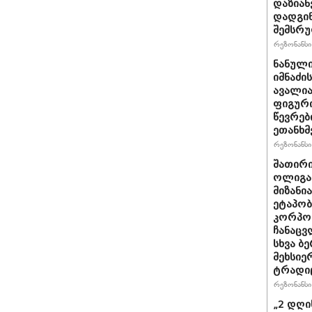
დაზიან
დადგინ
შემსრ
რეზონანსი 
ნანული
იმნაძი
ავალია
ფიგური
წევრებ
ეთანხმ
რეზონანსი 
შათირ
ოლიგა
მიზანი
ეტაპობ
კორპო
ჩანაცვ
სხვა ბ
მეხსიე
ტრადი
რეზონანსი 
„2 დღის