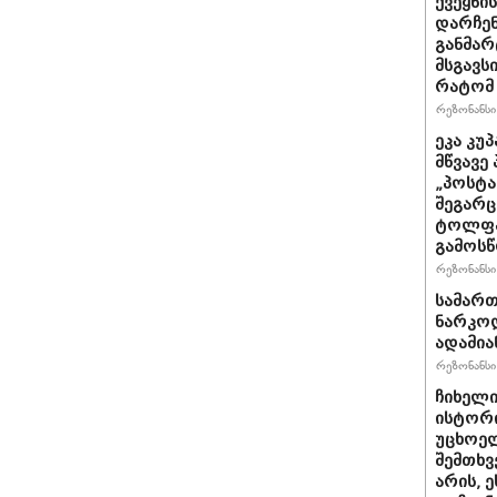
ქვეყნი
დარჩენ
განმარტ
მსგავს
რატომ
რეზონანსი 
ეკა კუ
მწვავე
„პოსტა
შეგარც
ტოლფა
გამოსწ
რეზონანსი 
სამარ
ნარკო
ადამია
რეზონანსი 
ჩიხელი
ისტორი
უცხოელ
შემთხვ
არის, ე