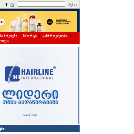
ძებნა
საზრებები
|
სპორტი
|
ჯანმრთელობა
|
ვიდეო
ები