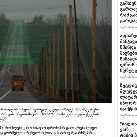
გამთენ
გარდაც
რამ გა
გარდა
რეზონანსი 
აფხაზე
მანჯავ
წმინდა
მავნებ
წინააღ
დროს ქ
ხვრეტ
რეზონანსი 
ზუგდიდ
მღვდელ
ლატარი
ინფორ
ფაქტის
ის ბოლოს ჩინეთში ფარულად გადაამზადეს 200-მდე რუსი
ბრძვის. ინფორმაციას Reuters-ი სამი ევროპული ქვეყნის
რეზონანსი 
ლებს.
"ძა­ლი­
ბი, რომლებიც ძირითადად დრონების გამოყენებაზე იყო
ვარ..." 
 გაფორმებული რუსეთ-ჩინეთის ორმხრივ შეთანხმების
ტა­ძის