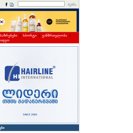
ძებნა
საზრებები
|
სპორტი
|
ჯანმრთელობა
|
ვიდეო
ები