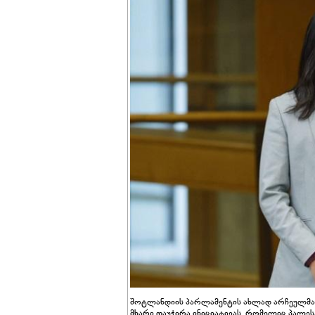
შოტლანდიის პარლამენტის ახლად არჩეულმა წე
მხარი დაუჭირა ინიციატივას, რომელიც პალეს