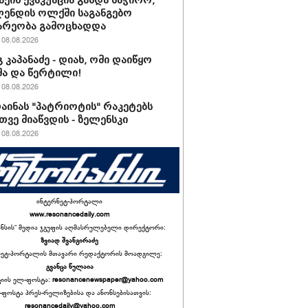
ქის ევაკუაცია გახდა საჭირო,
ენდის ოლქში საგანგებო
არეობა გამოცხადდა
08.08.2026
 კაპანაძე - დიახ, ომი დაიწყო
ა და წერტილი!
08.08.2026
რაინას "პატრიოტის" რაკეტებს
ვე მიაწვდის - ზელენსკი
08.08.2026
ინტერნეტ-პორტალი
www.resonancedaily.com
ანსის“ მედია ჯგუფის აღმასრულებელი დირექტორი:
ზვიად შვანგირაძე
ნეტ-პორტალის მთავარი რედაქტორის მოადგილე:
გვანცა წულაია
იის ელ-ფოსტა:
resonancenewspaper@yahoo.com
ფოსტა პრეს-რელიზებისა და ანონსებისათვის:
resonancedaily@yahoo.com