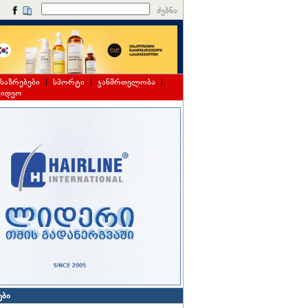
ძებნა
საზრებები
|
სპორტი
|
ჯანმრთელობა
|
ვიდეო
ები