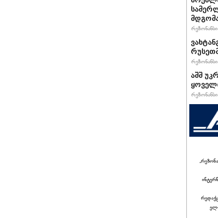
მოქალა
სამერლ
მდგომ
რეზონანსი 
ვახტანგ
რუსეთმ
რეზონანსი 
აშშ უკ
ყოველთ
რეზონანსი 
„რეზონ
ინტერ
რედაქც
ელ-