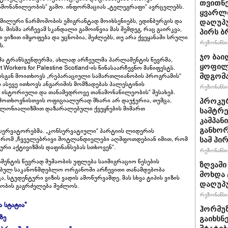
თვითნ
ამონაწილეობის“ გამო. ინფორმაციას „ტელეგრაფი“ ავრცელებს.
ყვარლი
ამილური წარმოშობის ემიგრანტად მოიხსენიებს, ედინბურგის და
დაღუპ
ისმა არჩევამ სკანდალი გამოიწვია მას შემდეგ, რაც გაირკვა,
პირს ბ
ვიზით იმყოფება და უცნობია, შეძლებს, თუ არა ქვეყანაში სრული
რეზონანსი 
ს.
ჯო ბაი
თმა ტრანსგენდერმა, ახლად არჩეულმა პარლამენტის წევრმა,
ყოფილ
Workers for Palestine Scotland-ის წინასაარჩევნო მანიფესტს.
სგან მოითხოვს „რეპარაციული სამართლიანობის პროგრამის“
მდგომა
 ასევე ითხოვს ანგარიშის მომზადებას პალესტინის
რეზონანსი 
 ისტორიული და თანამედროვე თანამონაწილეობის“ შესახებ.
 მოთხოვნისთვის ოფიციალურად მხარი არ დაუჭერია, თუმცა,
პროკურ
კოლონიალიზმით დაზარალებული ქვეყნების მიმართ
სამტრე
.
კამპან
განხო
სერვატორებმა. „კონსერვატიული“ პარტიის ლიდერის
, რომ „ჩვეულებრივი შოტლანდიელები აღშფოთდებიან იმით, რომ
სამ პი
რი აქტივიზმის დაფინანსებას სთხოვენ“.
რეზონანსი 
მენტის წევრად მუშაობის უფლება საიმიგრაციო წესების
ზღვაში
ზებულ საკანონმდებლო ორგანოში არჩევითი თანამდებობა
მოხდა 
 სტუდენტური ვიზის ვადის ამოწურვამდე, მას სხვა ტიპის ვიზის
დაღუპ
ნობის გაგრძელება შეძლოს.
რეზონანსი 
ა სტატია"
ჰორმუ
ზე
გაიხსნ