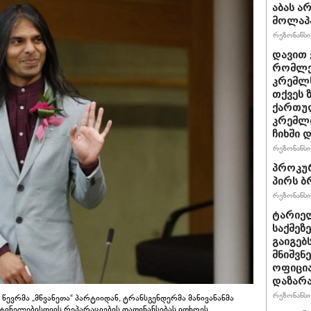
აბას ა
მოლაპა
რეზონანსი 
დავით 
რომლებ
კრემლს
თქვეს 
ქართულ
კრემლ
ჩიხში 
რეზონანსი 
პროკურ
პირს ბ
რეზონანსი 
ტარიელ
საქმეზ
გაიგებ
მნიშვნ
ოფიცი
დაზარ
რეზონანსი 
ვრმა „მწვანეთა“ პარტიიდან, ტრანსგენდერმა მანივანანმა
ტინელებისთვის რეპარაციების დაფინანსებას ითხოვს