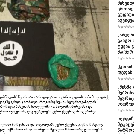
მიხეილ
ერთად 
გუდაუთ
აგვიყვა
რეზონანსი 
„ამდენ
გაიგო 
ტყვია 
მაიზერ
რეზონანსი 
ქუთაის
დედას 
რეზონანსი 
„მისმა 
მებრძო
ლმწიფოს“ წევრობის ბრალდებით საქართველოს სამი მოქალაქე
შეურაც
რიფინგზე გახდა ცნობილი. როგორც სუს-ის ხელმძღვანელის
ღვინჯი
ოპერაცია პანკისის სოფლებში - ომალოში, ბირკინსა და
რეზონანსი 
-ში იუწყებიან, დაკავებულები უცხო ქვეყნიდან იღებდნენ
თენგიზ
მტკიცე
ომალოში ბირკინასა და ჯოყოლაში უცხო ქვეყნის ტერორისტულ
ლ საქმიანობაში დახმარების მუხლით მიმდინარე გამოძიების
წარმოა