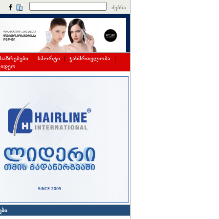
ძებნა
საზრებები
|
სპორტი
|
ჯანმრთელობა
|
ვიდეო
ები