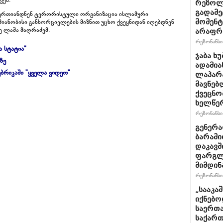
ვეს.
რეზოლუ
გადამე
გაერთიანდნენ ტერორისტული ორგანიზაცია ისლამური
მომენტ
იანობისი განხორციელების მიზნით უცხო ქვეყნიდან იღებდნენ
ზე ლაშა მაღრაძემ.
არაფრ
რეზონანსი 
ა სტატია"
ჯაბა ხ
ზე
ადამია
ბრიკაში "ყველა ვიდეო"
ლაპარა
მავნებ
ქვეცნო
ხელწერ
რეზონანსი 
გენერა
ბარამი
დაკავშ
ფარგლე
მიმდინ
რეზონანსი 
„სააკა
იქნებო
საერთა
საქართ