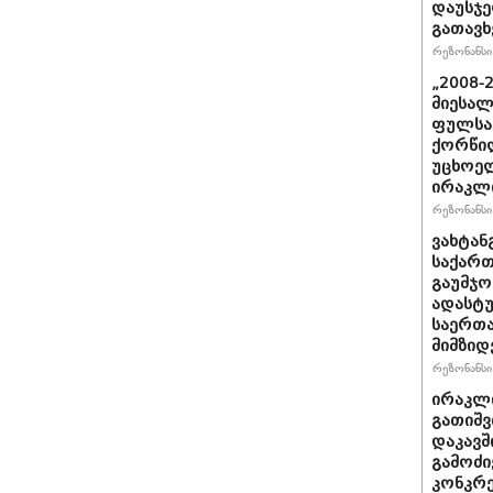
დაუსჯე
გათავხ
რეზონანსი 
„2008-
მიესალ
ფულსა
ქორწილ
უცხოელ
ირაკლი
რეზონანსი 
ვახტანგ
საქართ
გაუმჯო
ადასტ
საერთ
მიმზიდ
რეზონანსი 
ირაკლი
გათიშვ
დაკავშ
გამოძი
კონკრე