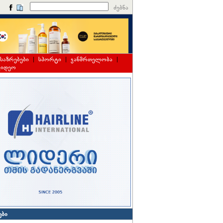
ძებნა
საზრებები
|
სპორტი
|
ჯანმრთელობა
|
ვიდეო
ები