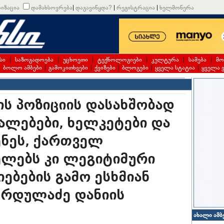
იზაცია
დამახსოვრება
|
დაგავიწყდა?
|
რეგისტრაცია
|
ხელმოწერა
სი
|
საზოგადოება
|
უცხოეთი
|
ტექნოლოგიები
|
კულტურა
|
სამება
|
მო
|
ბოლო ამბები
|
გამოკითხვები
|
ქვიზები
|
ბლოგები
|
ყველა სტატია
|
ყველა 
ს პოზიციის დასახშობად
ალებები, ხელკეტები და
ენეს, ქართველ
ლებს კი ლეგიტიმური
ებების გამო ესხმიან
ორდულაძე დანიის
ახალი ამბ