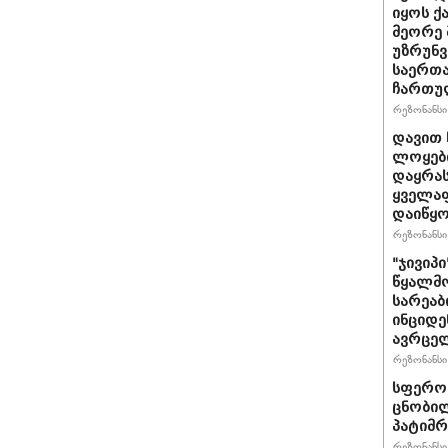
იყოს 
მეორე 
უზრუნ
საერთ
ჩართუ
რეზონანსი 
დავით 
ლოყები
დაყრას
ყველაფ
დაიწყ
რეზონანსი 
"ჯივიპ
წყალმო
სარეა
ინციდე
ავრცე
რეზონანსი 
სფერო 
ცნობილ
პატიმრ
რეზონანსი 