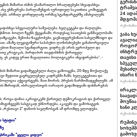
გერმან
ვეყნის მიმართ ისმის უსამართლო ბრალდებები სხვადასხვა
ტრამვა
 ასე ეხმაურება პარლამენტის იურიდიულ საკითხთა კომიტეტის
24 ადამ
ნებს. არჩილ გორდულაძე ორმაგ სტანდარტებზე ამახვილებს
მდგომ
რეზონანსი 
ვადასხვა სპეციალური საშუალება, ხელკეტები და ძაღლები,
ეხშოთ. ხოლო ჩვენს ქვეყანაში, როდესაც საათების განმავლობაში
ჯაბა ხუ
ცავები, შენობა-ნაგებობები, გაენადგურებინათ სახელმწიფო და
ავალია
ათ, ამაზე ლეგიტიმური საპასუხო ღონისძიებები განახორციელა
როგორ
ლებით მაღალი სტანდარტით, ვიდრე ეს არის ევროპული და
ინსტრუ
არათუ კრიტიკას, პირდაპირ თავდასხმას ქართველ
 ეს კიდევ ერთი მაგალითია პოლიტიკური ანგაჟირებისა“, -
თავისი
სპეკულ
შესაძლ
ების მიმართ გადამეტებული ძალა გამოიყენა, 20-მდე მოქალაქე
ისარი
ვი მედიით გავრცელებულ კადრებში ჩანს, ხელკეტებითა და
ლიცია აქტივისტებს, მათ შორის, პრესის წარმომადგენლებს. ამ
რეზონანსი 
ს მხრიდან, ისრაელისთვის იარაღის გადაზიდვაში დახმარებას
ირაკლ
საავად
ტს, როცა დანია აკრიტიკებს ქართულ დემოკრატიას და ქართველ
მოუწია
მიტინგეებს სასტიკად უსწორდება, აკავებს და გამოხატვის
ხანი კ
ხს „რუსთავი 2“ დანიის საელჩოსგან ამ დრომდე ელოდება.
რეზონანსი 
ა სტატია"
რუმინე
ზე
სოხუმშ
გამოსვ
ბრიკაში "ყველა ვიდეო"