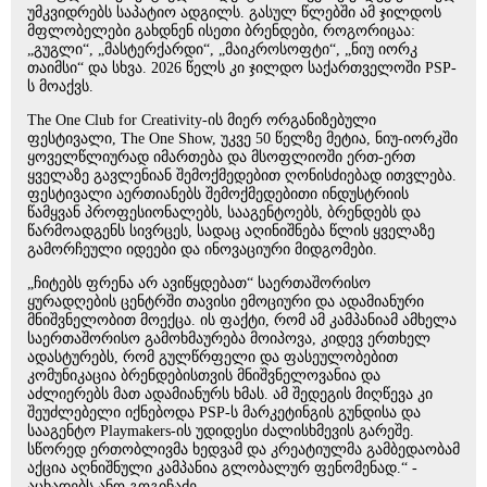
უმკვიდრებს საპატიო ადგილს. გასულ წლებში ამ ჯილდოს
მფლობელები გახდნენ ისეთი ბრენდები, როგორიცაა:
„გუგლი“, „მასტერქარდი“, „მაიკროსოფტი“, „ნიუ იორკ
თაიმსი“ და სხვა. 2026 წელს კი ჯილდო საქართველოში PSP-
ს მოაქვს.
The One Club for Creativity-ის მიერ ორგანიზებული
ფესტივალი, The One Show, უკვე 50 წელზე მეტია, ნიუ-იორკში
ყოველწლიურად იმართება და მსოფლიოში ერთ-ერთ
ყველაზე გავლენიან შემოქმედებით ღონისძიებად ითვლება.
ფესტივალი აერთიანებს შემოქმედებითი ინდუსტრიის
წამყვან პროფესიონალებს, სააგენტოებს, ბრენდებს და
წარმოადგენს სივრცეს, სადაც აღინიშნება წლის ყველაზე
გამორჩეული იდეები და ინოვაციური მიდგომები.
„ჩიტებს ფრენა არ ავიწყდებათ“ საერთაშორისო
ყურადღების ცენტრში თავისი ემოციური და ადამიანური
მნიშვნელობით მოექცა. ის ფაქტი, რომ ამ კამპანიამ ამხელა
საერთაშორისო გამოხმაურება მოიპოვა, კიდევ ერთხელ
ადასტურებს, რომ გულწრფელი და ფასეულობებით
კომუნიკაცია ბრენდებისთვის მნიშვნელოვანია და
აძლიერებს მათ ადამიანურს ხმას. ამ შედეგის მიღწევა კი
შეუძლებელი იქნებოდა PSP-ს მარკეტინგის გუნდისა და
სააგენტო Playmakers-ის უდიდესი ძალისხმევის გარეშე.
სწორედ ერთობლივმა ხედვამ და კრეატიულმა გამბედაობამ
აქცია აღნიშნული კამპანია გლობალურ ფენომენად.“ -
აცხადებს ანო გოგიჩაძე.