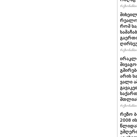
რეზონანსი 
მიხეილ
რეალობ
რომ სა
სამაჩა
გაერთი
ღირსეუ
რეზონანსი 
ირაკლი
მივაგო
გმირებ
არის ს
ვალი ა
გავაკე
საქარ
მთლია
რეზონანსი 
რეზო ბ
2008 ი
წლიდან
უმღერი