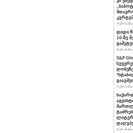
კი ვხედ
,,საბო
მთავრო
კურტუმ
რეზონანსი 
დიდი ჩ
10-ზე 
გამეტე
რეზონანსი 
S&P Gl
სუვერე
დონეზე
"სტაბი
გააუმჯ
რეზონანსი 
საქართ
აგვისტ
მართლ
ტაძრებ
ლიტურგ
დაღუპ
რეზონანსი 