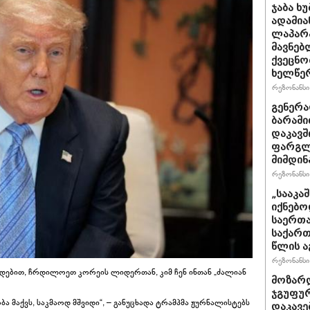
ჯაბა ხ
ადამია
ლაპარა
მავნებ
ქვეცნო
ხელწერ
რეზონანსი 
გენერა
ბარამი
დაკავშ
ფარგლე
მიმდინ
რეზონანსი 
„სააკა
იქნებო
საერთა
საქართ
წლის ა
რეზონანსი 
ადებით, ჩრდილოეთ კორეის ლიდერთან, კიმ ჩენ ინთან „ძალიან
მოზარდ
ჯგუფურ
ბა მაქვს, საკმაოდ მშვიდი“, – განუცხადა ტრამპმა ჟურნალისტებს
დაკავე