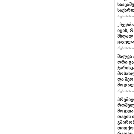
სააკაშ
საქარ
რეზონანსი 
„ჩვენმ
იცის, 
მხდალი
ყაველა
რეზონანსი 
შალვა 
ორი გა
ჯარისკ
მოსახლ
და მეო
მოღალ
რეზონანსი 
პრემიე
რომელ
მოგვია
თავის 
გმირობ
თითქოს
რაღაც 