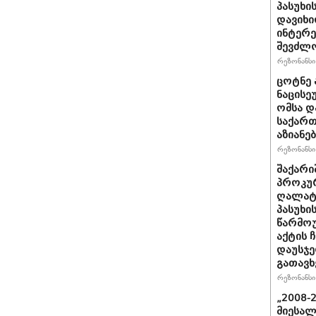
პასუხი
დავიხი
ინტერე
შევძლ
რეზონანსი 
ცოტნე ა
ნაცისე
ომსა დ
საქართ
აზიანებ
რეზონანსი 
შაქარი
პროკურ
ღალატი
პასუხის
წარმოუ
აქტის 
დაუსჯე
გათავხ
რეზონანსი 
„2008-
მიესალ