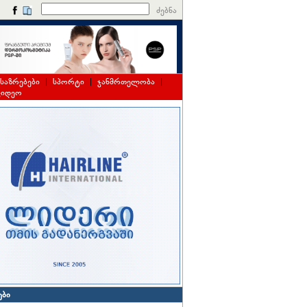
ძებნა
საზრებები
|
სპორტი
|
ჯანმრთელობა
|
ვიდეო
ები