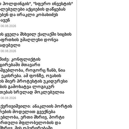
 ჰოლდინგის", "სფერო ინვესტის"
ლებულები აქციების დაწყებას
ებენ და ირაკლი კობახიძეს
ავენ
06.08.2026
ს ყველა მსხვილ ქალაქში სიცხის
აფრთხის უმაღლესი დონეა
ხადებული
06.08.2026
აშიძე: კონფლიქტის
ირებაში მთავარი
სმგებლობა, როგორც ჩანს, ნია
 ეკისრება. ამ ფონზე, ოჯახის
ის მიერ პროტესტის უკიდურესი
ბის გამოხატვა ლოგიკურ
უთებას სრულად მოკლებულია
06.08.2026
 ქვრივიშვილი: ანაკლიის პორტის
ების მოდელით გვექნება
ებლობა, ერთი მხრივ, პორტი
ქართული მფლობელობის და
მხრივ, მის ოპერირებაში