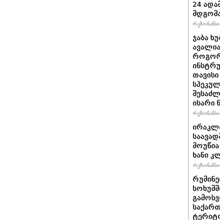
24 ადამ
მდგომ
რეზონანსი 
ჯაბა ხუ
ავალია
როგორ
ინსტრუ
თავისი
სპეკულ
შესაძლ
ისარი
რეზონანსი 
ირაკლ
საავად
მოუწია
ხანი კ
რეზონანსი 
რუმინე
სოხუმშ
გამოსვ
საქართ
ტერიტ