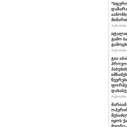
"სფერო
დაზარა
აანონს
მიმართ
რეზონანსი 
იტალიი
გამო ს
გამოც
რეზონანსი 
გია აბ
პროვოც
პასუხი
იმნაძეს
წევრებ
ფორმე
დასაბ
რეზონანსი 
მარიამ
ოპერირ
შესაძლ
იყოს 
მეორე 