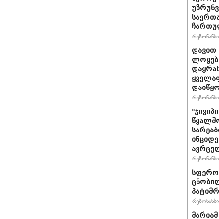
უზრუნ
საერთ
ჩართუ
რეზონანსი 
დავით 
ლოყები
დაყრას
ყველაფ
დაიწყ
რეზონანსი 
"ჯივიპ
წყალმო
სარეა
ინციდე
ავრცე
რეზონანსი 
სფერო 
ცნობილ
პატიმრ
რეზონანსი 
მარიამ