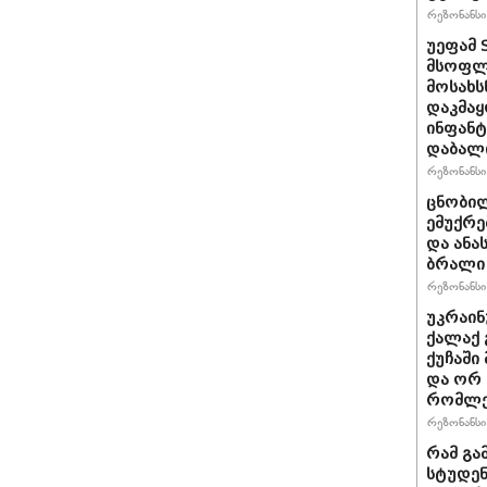
რეზონანსი 
უეფამ 
მსოფლი
მოსახს
დაკმაყ
ინფანტ
დაბალ
რეზონანსი 
ცნობილ
ემუქრე
და ანა
ბრალი 
რეზონანსი 
უკრაინ
ქალაქ 
ქუჩაში
და ორ
რომლე
რეზონანსი 
რამ გა
სტუდენ