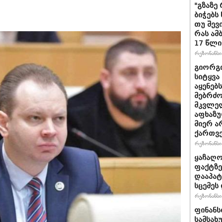
"გზაზე
ბიჭებს
თუ შევ
რას ამ
17 წლი
რეზონანსი 
გიორგი
სიტყვა
აყენებ
მებრძ
მკვლელ
აფხაზუ
მიერ ა
ქართვ
რეზონანსი 
ყაჩაღო
ფაქტზე
დააპატ
სცემეს 
რეზონანსი 
ფინანს
სამსახ