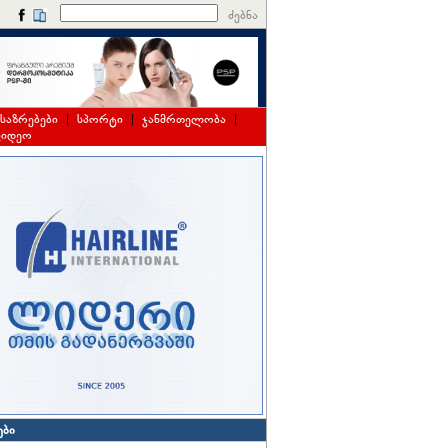
ძებნა
საზრებები
|
სპორტი
|
ჯანმრთელობა
|
ვიდეო
ები