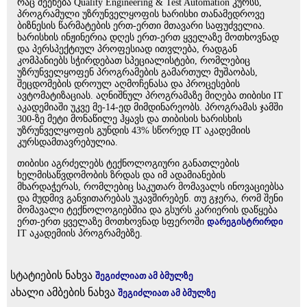
რაც შეეხება Quality Engineering & Test Automation კურსს,
პროგრამული უზრუნველყოფის ხარისხი თანამედროვე
ბიზნესის წარმატების ერთ-ერთი მთავარი საფუძველია.
ხარისხის ინჟინერია დღეს ერთ-ერთ ყველაზე მოთხოვნად
და პერსპექტიულ პროფესიად ითვლება, რადგან
კომპანიებს სჭირდებათ სპეციალისტები, რომლებიც
უზრუნველყოფენ პროგრამების გამართულ მუშაობას,
შეცდომების დროულ აღმოჩენასა და პროცესების
ავტომატიზაციას. აღნიშნულ პროგრამაზე მიღება თიბისი IT
აკადემიაში უკვე მე-14-ედ მიმდინარეობს. პროგრამას ჯამში
300-ზე მეტი მონაწილე ჰყავს და თიბისის ხარისხის
უზრუნველყოფის გუნდის 43% სწორედ IT აკადემიის
კურსდამთავრებულია.
თიბისი აგრძელებს ტექნოლოგიური განათლების
ხელმისაწვდომობის ზრდას და იმ ადამიანების
მხარდაჭერას, რომლებიც საკუთარ მომავალს ინოვაციებსა
და მუდმივ განვითარებას უკავშირებენ. თუ გჯერა, რომ შენი
მომავალი ტექნოლოგიებშია და გსურს კარიერის დაწყება
ერთ-ერთ ყველაზე მოთხოვნად სფეროში
დარეგისტრირდი
IT აკადემიის პროგრამებზე.
სტატიების ნახვა
შეგიძლიათ ამ ბმულზე
ახალი ამბების ნახვა
შეგიძლიათ ამ ბმულზე