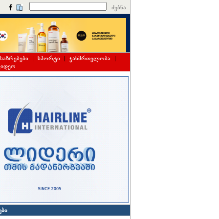
ძებნა
საზრებები
|
სპორტი
|
ჯანმრთელობა
|
ვიდეო
ები