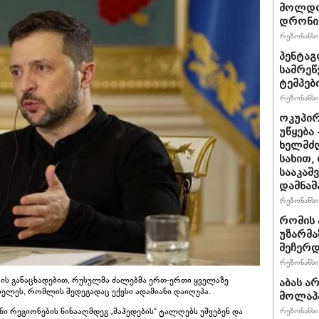
მოლდოვ
დრონი
რეზონანსი 
პენტაგ
სამრეწ
ტემპებ
რეზონანსი 
ოკუპირ
უწყება
ხელმძღ
სახით,
სააკაშ
დამნაშ
რეზონანსი 
რომის 
უზარმა
შეჩერ
რეზონანსი 
ის განაცხადებით, რუსულმა ძალებმა ერთ-ერთი ყველაზე
აბას ა
იელეს, რომლის შედეგადაც ექვსი ადამიანი დაიღუპა.
მოლაპა
ი რეგიონების წინააღმდეგ „შაჰედების“ ტალღებს უშვებენ და
რეზონანსი 