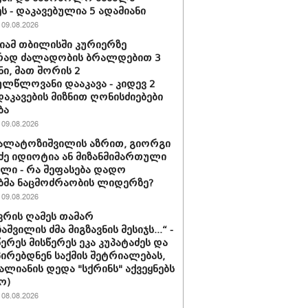
ს - დაკავებულია 5 ადამიანი
09.08.2026
ამ თბილისში კურიერზე
რად ძალადობის ბრალდებით 3
ნი, მათ შორის 2
ლწლოვანი დააკავა - კიდევ 2
დაკავების მიზნით ღონისძიებები
ბა
09.08.2026
კალატოზიშვილის აზრით, გიორგი
ე იდიოტია ან მი­ზან­მი­მარ­თუ­ლი
ბე­ლი - რა შეფასება დადო
ბმა ნაცმოძრაობის ლიდერზე?
09.08.2026
ნვრის ღამეს თამარ
შვილის ძმა მიგზავნის მესიჯს...“ -
წერეს მისწერეს ეკა კუპატაძეს და
პირებდნენ საქმის შეტრიალებას,
ვალიანის დედა "სქრინს" აქვეყნებს
ო)
08.08.2026