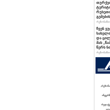
თურქეთ
ტერიტო
რუსეთი
გემები
რეზონანსი 
ჩვენ ვ
სახელი
და ცილ
მას „წ
წერს ნი
რეზონანსი 
„რეზონ
ინტერ
რედაქც
ელ-