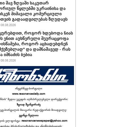
ი შავ ზღვაში საკუთარ
რიულ წყლებში უკრაინისა და
სკენ მიმავალი კომერციული
სთვის გადაადგილებას ზღუდავს
08.08.2026
უყურებდით, როგორ ხდებოდა ნიას
ს ენით აუხწერელი შეურაცყოფა
ისწამება, როგორ აცხადებდნენ
ამქეზებლად" და დამნაშავედ - რას
ა იმნაძის ბებია
08.08.2026
ინტერნეტ-პორტალი
www.resonancedaily.com
ანსის“ მედია ჯგუფის აღმასრულებელი დირექტორი:
ზვიად შვანგირაძე
ნეტ-პორტალის მთავარი რედაქტორის მოადგილე:
გვანცა წულაია
იის ელ-ფოსტა:
resonancenewspaper@yahoo.com
ფოსტა პრეს-რელიზებისა და ანონსებისათვის: