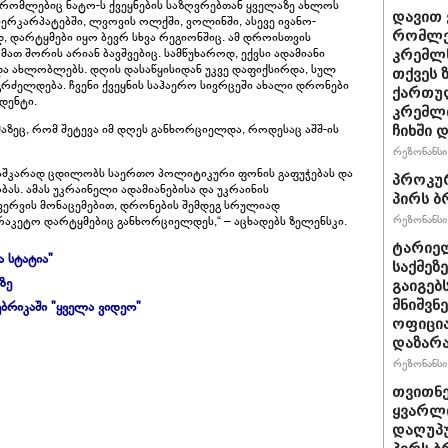
, რომლებიც ნატო-ს ქვეყნების საზღვრებთან ყველაზე ახლოს
დავით 
იერკარპატებში, ლვოვის ოლქში, ვოლინში, ასევე ივანო-
რომლებ
 დარტყმები იყო ბევრ სხვა რეგიონშიც. ამ დროისთვის
ათ შორის არიან ბავშვებიც. სამწუხაროდ, ექვსი ადამიანი
კრემლს
და ახლობლებს. დღის დასაწყისიდან უკვე დაფიქსირდა, სულ
თქვეს 
გრძელდება. ჩვენი ქვეყნის საჰაერო სივრცეში ახალი დრონები
ქართულ
დენტი.
კრემლ
აზეც, რომ შეტევა იმ დღეს განხორციელდა, როდესაც აშშ-ის
ჩიხში 
რეზონანსი 
აშკარად ცდილობს საერთო პოლიტიკური ფონის გაფუჭებას და
პროკურ
ს. ამას უკრაინელი ადამიანებისა და უკრაინის
პირს ბ
ზვერვის მონაცემებით, დრონების შემდეგ სრულიად
რეზონანსი 
რაკეტო დარტყმებიც განხორციელდეს,“ – აცხადებს ზელენსკი.
ტარიელ
ა სტატია"
საქმეზ
ზე
გაიგებ
მნიშვნ
ბრიკაში "ყველა ვიდეო"
ოფიცი
დაზარ
რეზონანსი 
თვითნ
ყვარლი
დაღუპ