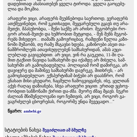
და­დე­ბი­თად ახა­სი­ა­თე­ბენ ყვე­ლა ტი­რო­და. ყვე­ლა გა­ო­ცე­ბუ­
ლია და შოკ­შია.
არა­ფე­რი ვიცი, არა­ფერს მე­უბ­ნე­ბო­და სა­ერ­თოდ, ვე­რა­ფერს
ათ­ქმე­ვი­ნებ­დი, რომ ვკი­თხავ­დი, შეყ­ვა­რე­ბუ­ლი გყავს თუ არა-
მეთ­ქი, მპა­სუ­ხობ­და, - შენი საქ­მე არ არი­სო. მე­გობ­რე­ბი რო­
გორ არი­ან-მეთ­ქი და ხუმ­რო­ბით მე­ტყო­და, - შენ შენს მე­გობ­
რებს მი­ხე­დეო... თა­მაშს გა­მოვ­რი­ცხავ, რამ­დე­ნი წე­ლია კა­ზი­
ნო­ში მუ­შა­ობს, თუ რამე მსგავ­სი ხდე­ბა, კა­ზი­ნო­ე­ბი ასეთ თა­
ნამ­შრომ­ლებს ათა­ვი­სუფ­ლე­ბენ სამ­სა­ხუ­რი­დან, ამას აუ­ცი­
ლებ­ლად გა­ვი­გებ­დით. არ ვიცი, ვინ რა გა­უ­კე­თა, 11-ში ღა­
მით ტაქ­სით წა­ვი­და სამ­სა­ხურ­ში და იქამ­დე არ მი­სუ­ლა, სამ­
სა­ხურ­ში არ გა­მო­ცხა­დე­ბუ­ლა. პო­ლი­ცი­ამ რომ და­მი­რე­კა, არ
და­ვი­ჯე­რე და მა­შინ­ვე სამ­სა­ხურ­ში დავ­რე­კე, მი­თხრეს, - არ
გა­მო­ცხა­დე­ბუ­ლაო. ექ­სპერ­ტი­ზამ ბი­ჭე­ბი არ და­ას­წრო, რომ
ენა­ხათ მისი ცხე­და­რი, ჩაც­მუ­ლი ჩა­მოგ­ვიყ­ვა­ნეს, ისე, ყელ­თან
აქვს რა­ღაც და­ზი­ა­ნე­ბა, სხვა არა­ფე­რი ვი­ცით. ერ­თად ვცხოვ­
რობ­დით სან­ზო­ნა­ში ქი­რით და-ძმა. მე­ო­რე ძმაც მყავს. ნუკ­რი
ძა­ლი­ან მნიშ­ვნე­ლო­ვა­ნი იყო ჩემ­თვის, არ ვიცი, რო­გორ გა­
ვაგ­რძე­ლებ ცხოვ­რე­ბას, რო­გორ­მე უნდა შე­ვე­ცა­დო..."
წყარო:
ambebi.ge
სტატიების ნახვა
შეგიძლიათ ამ ბმულზე