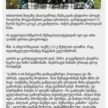
თბი­ლი­სის ზღვა­ზე ახალ­გაზ­რდა მა­მა­კა­ცის ცხე­და­რი იპო­ვეს.
რო­გორც მოგ­ვი­ა­ნე­ბით გახ­და ცნო­ბი­ლი, გარ­დაც­ვლი­ლი 25
წლის ნუკ­რი (კოკე) კო­კუ­აშ­ვი­ლია. ბი­ჭის ცხე­და­რი პო­ლი­ცი­ამ
ნახა.
ის დე­დოფ­ლის­წყა­როს მუ­ნი­ცი­პა­ლი­ტე­ტი­დან იყო და თბი­
ლის­ში ქი­რით ცხოვ­რობ­და.
შსს -ს ინ­ფორ­მა­ცი­ით, საქ­მე 115-ე მუხ­ლით აღიძ­რა, რაც
თვით­მკვლე­ლო­ბამ­დე მიყ­ვა­ნას გუ­ლის­ხმობს.
ambebi.ge გარ­დაც­ვლი­ლის დას, ნინო კო­კუ­აშ­ვილს ესა­უბ­რა.
ნუკ­რი და ნინო სან­ზო­ნა­ში, ნა­ქი­რა­ვებ ბი­ნა­ში ერ­თად ცხოვ­
რობ­დნენ:
"ღა­მის 4-ის ნა­ხე­ვარ­ზე და­მი­კავ­შირ­და პო­ლი­ცია და მი­
თხრეს, ად­გილ­ზე მო­დი­თო. მათ შე­მა­ტყო­ბი­ნეს ჩემი ძმის ამ­
ბა­ვი. თემ­ქა­ზე, ზღვა­ზე გამ­ვლე­ლებს უპო­ვი­ათ მისი ცხე­და­რი.
გა­მო­ძი­ე­ბა და­წყე­ბუ­ლია, ისევ და­მი­ბა­რე­ბენ. მი­თხრეს, ექ­
სპერ­ტი­ზის პა­სუ­ხი 45 დღე­ში იქ­ნე­ბაო. რა გაძ­ლებს იქამ­დე....
ყვე­ლა­ნა­ი­რად გა­მოვ­რი­ცხავ თვით­მკვლე­ლო­ბას, ისე­თი ბიჭი
იყო, არა­ნა­ი­რი პრობ­ლე­მა არ ჰქონ­და, ეს ნა­ბი­ჯი რომ გა­და­
ედ­გა. ძა­ლი­ან კარ­გი ბავ­შვი იყო, მუ­შა­ობ­და კა­ზი­ნო "აჭა­რა­
ში", ყვე­ლა­ნი იყ­ვნენ მო­სუ­ლი, თა­ნამ­შრომ­ლე­ბი, ყვე­ლა­ნი