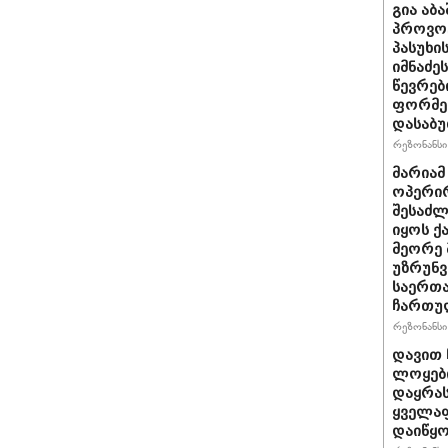
გია აბ
პროვოც
პასუხი
იმნაძეს
წევრებ
ფორმე
დასაბ
რეზონანსი 
მარიამ
ოპერირ
შესაძლ
იყოს 
მეორე 
უზრუნ
საერთ
ჩართუ
რეზონანსი 
დავით 
ლოყები
დაყრას
ყველაფ
დაიწყ