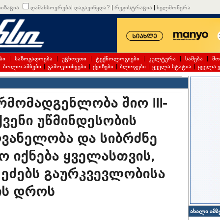
იზაცია
დამახსოვრება
|
დაგავიწყდა?
|
რეგისტრაცია
|
ხელმოწერა
სი
|
საზოგადოება
|
უცხოეთი
|
ტექნოლოგიები
|
კულტურა
|
სამება
|
მო
|
ბოლო ამბები
|
გამოკითხვები
|
ქვიზები
|
ბლოგები
|
ყველა სტატია
|
ყველა 
რმომადგენლობა შიო III-
ქვენი უწმინდესობის
ვანელობა და სიბრძნე
ო იქნება ყველასთვის,
 ეძებს გაურკვევლობისა
ის დროს
ახალი ამბ