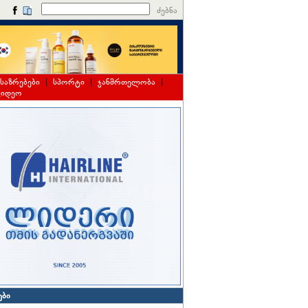
ძებნა
საზრებები
|
სპორტი
|
ჯანმრთელობა
|
ვიდეო
ები