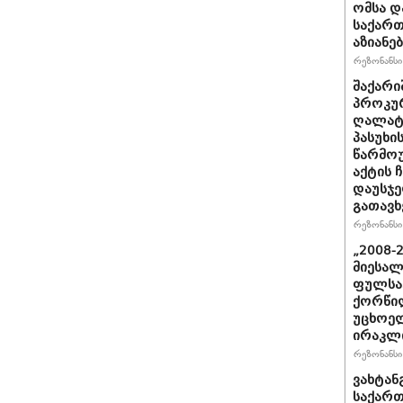
ომსა დ
საქართ
აზიანებ
რეზონანსი 
შაქარი
პროკურ
ღალატი
პასუხის
წარმოუ
აქტის 
დაუსჯე
გათავხ
რეზონანსი 
„2008-
მიესალ
ფულსა
ქორწილ
უცხოელ
ირაკლი
რეზონანსი 
ვახტანგ
საქართ