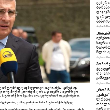
გენერა
ბარამი
დაკავშ
ფარგლე
მიმდინ
რეზონანსი 
„სააკა
იქნებო
საერთა
საქართ
წლის ა
რეზონანსი 
მოზარდ
ჯგუფურ
დაკავე
ყაზბეგ
რეზონანსი 
ლიან გულწრფელად მივულოცო პატრიარქს, - განუცხადა
„რომ ჩ
ავი ორგანოების კოორდინაციის საკითხებში სახელმწიფო
„კასკა
, პატრიარქ შიო მესამის აღსაყდრებასთან დაკავშირებით.
სურათე
ხისმგებლობა, განსაკუთრებით წინა პატრიარქის შემდეგ.
თბილის
ქართვე
ალიან გულწრფელად მივულოცო პატრიარქს. ზოგადად, არის