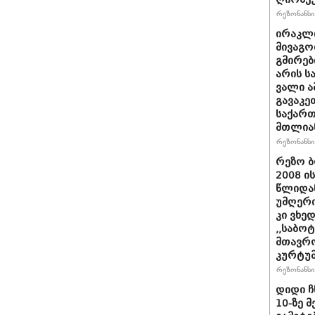
რეზონანსი 
ირაკლი
მივაგო
გმირებ
არის ს
ვალი ა
გავაკე
საქარ
მთლია
რეზონანსი 
რეზო ბ
2008 ი
წლიდან
უმღერი
კი ვხედ
,,საბო
მთავრო
კურტუმ
რეზონანსი 
დიდი ჩ
10-ზე 