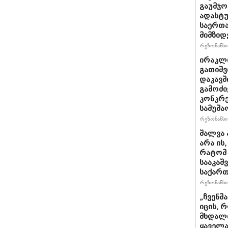
გაუმჯო
ადასტ
საერთ
მიმზიდ
რეზონანსი 
ირაკლი
გათიშვ
დაკავშ
გამოძი
კონკრე
სამუშა
რეზონანსი 
შალვა 
არა ის
რატომ 
სააკაშ
საქარ
რეზონანსი 
„ჩვენმ
იცის, 
მხდალი
ყაველა