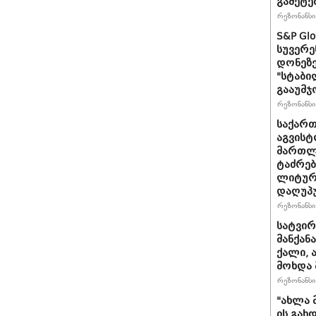
გამეტე
რეზონანსი 
S&P Gl
სუვერე
დონეზე
"სტაბი
გააუმჯ
რეზონანსი 
საქართ
აგვისტ
მართლ
ტაძრებ
ლიტურგ
დაღუპ
რეზონანსი 
სატვირ
მანქან
ქალი, 
მოხდა 
რეზონანსი 
"ახლა 
ის გახ