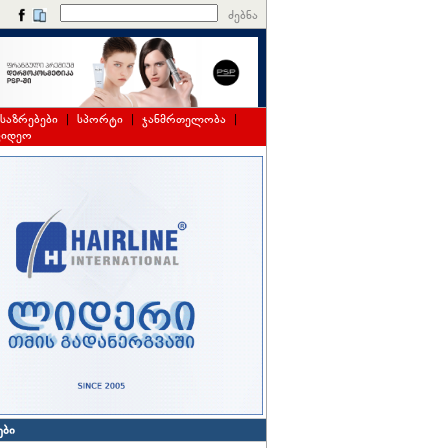
ძებნა
საზრებები
|
სპორტი
|
ჯანმრთელობა
|
ვიდეო
ები