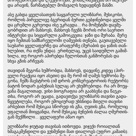
პრო­ფე­სო­რე­ბი და ლექ­ტო­რე­ბი, კომ­პლი­მენ­ტებს არ იშუ­რებ­
და არა­ვინ, წარ­მა­ტე­ბულ მო­მა­ვალს ხე­დავ­დნენ მას­ში.
ასე გახ­და ყვე­ლა­სათ­ვის საყ­ვა­რე­ლი ელიზ­ბა­რი, მუ­სი­კო­სი,
რომ­ლის პირ­ვე­ლი­ვე ბგე­რი­დან ბურ­თი გებ­ჯი­ნე­ბო­და ყელ­ში
და ცრემ­ლი გე­რე­ო­და ისე უკ­რავ­და... რა მო­მენ­ტში დავ­მე­
გობ­რდით არ მახ­სოვს, მახ­სოვს ჩვენს შო­რის ორი სა­ერ­თო
ინ­ტე­რე­სი და სიყ­ვა­რუ­ლი გა­მო­იკ­ვე­თა: ჯაზი და მუ­რა­ბა. მერე
იყო ჩემ­თან სამ­ზა­რე­უ­ლო­ში ღა­მე­ე­ბის თე­ნე­ბა, გა­უ­თა­ვე­ბე­ლი
სა­უ­ბა­რი ყვე­ლა­ფერ­ზე და არა­ფერ­ზე (მუ­რა­ბის და ჯა­ზის თან­
ხლე­ბით, რა თქმა უნდა). ერთხე­ლაც, უცებ სა­ი­დუმ­ლო გა­მიმ­
ხი­ლა, თუ რო­გორ აპი­რებ­და ჩე­ლოს­თან გან­შო­რე­ბას და
სხვა გზის არ­ჩე­ვას.
თა­ვი­დან მე­გო­ნა ხუმ­რობ­და, მახ­სოვს, დავ­ცი­ნე კი­დეც (პირ­
ვე­ლი რე­აქ­ცია იყო ასე­თი) და მე რომ იმ ღა­მეს ხუმ­რო­ბა მე­
გო­ნა, ჩემს მა­ესტროს (იმ დროს კონ­სერ­ვა­ტო­რი­ის რექ­ტორს)
ბა­ტონ ნო­დარ გა­ბუ­ნი­ას სუ­ლაც არ ეხუმ­რე­ბო­და. რა არ მო­უყ­
ვა­ნა მა­გა­ლი­თად, ვისი ბი­ოგ­რა­ფია არ გა­ახ­სე­ნა და წა­უ­კი­
თხა, რო­გორ არ ეცა­და, გა­და­ეთ­ქვა ელიზ­ბარს თა­ვი­სი გა­და­
წყვე­ტი­ლე­ბა, რო­გორ ემო­ცი­უ­რად უხ­სნი­და მთე­ლი თა­ვი­სი
არ­სე­ბით რომ მუ­სი­კაა სწო­რედ ის გზა, ღვთის გზა, რო­მე­ლიც
უფალ­თან მი­იყ­ვან­და, რომ მუ­სი­კაც ბუ­ნე­ბის ძა­ლაა ღმერ­თის­
გან შექ­მნი­ლი... ყვე­ლა­ფე­რი ამაო იყო.
ელიზ­ბა­რი ჯი­უ­ტად თა­ვი­სას ითხოვ­და. ვი­ჯე­ქი რო­ი­ალ­თან
ხმა­გაკ­მენ­დი­ლი და ვუს­მენ­დი მათ დი­ა­ლოგს (უფრო კა­მათს).