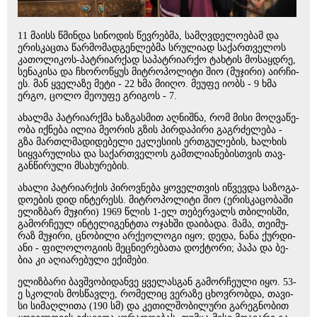
11 მაისს წმინ­და სი­ნო­დის წევ­რებ­მა, სამ­ღვდე­ლო­ე­ბამ და
ერის­კაც­თა წარ­მო­მად­გენ­ლებ­მა სრუ­ლი­ად სა­ქარ­თვე­ლოს
კა­თო­ლი­კოს-პატ­რი­არ­ქად სა­პატ­რი­არ­ქო ტახ­ტის მო­საყ­დრე,
სე­ნა­კი­სა და ჩხო­რო­წყუს მიტ­რო­პო­ლი­ტი შიო (მუ­ჯი­რი) აირ­ჩი­
ეს. მან ყველაზე მეტი - 22 ხმა მიიღო. მეუფე იობს - 9 ხმა
ერგო, ცოლო მეოუფე გრიგოს - 7.
ახალ­მა პატ­რი­არ­ქმა ხაზ­გას­მით აღ­ნიშ­ნა, რომ მისი მოღ­ვა­წე­
ო­ბა იქ­ნე­ბა ილია მე­ო­რის გზის პირ­და­პი­რი გაგ­რძე­ლე­ბა -
გზა მარ­თლმა­დი­დე­ბე­ლი ეკ­ლე­სი­ის ერ­თგუ­ლე­ბის, ხალ­ხის
სიყ­ვა­რუ­ლი­სა და სა­ქარ­თვე­ლოს გამ­თლი­ა­ნე­ბის­თვის თავ­
გან­წი­რუ­ლი მსა­ხუ­რე­ბის.
ახა­ლი პატ­რი­არ­ქის პი­როვ­ნე­ბა ყო­ველ­თვის იწ­ვევ­და სა­ზო­გა­
დო­ე­ბის დიდ ინ­ტე­რესს. მიტ­რო­პო­ლი­ტი შიო (ერის­კა­ცო­ბა­ში
ელიზ­ბარ მუ­ჯი­რი) 1969 წლის 1-ელ თე­ბერ­ვალს თბი­ლის­ში,
გა­მორ­ჩე­ულ ინ­ტე­ლი­გენ­ტთა ოჯახ­ში და­ი­ბა­და. მამა, თე­ი­მუ­
რაზ მუ­ჯი­რი, ცნო­ბი­ლი არ­ქე­ო­ლო­გი იყო; დედა, ნანა ქურ­დი­
ა­ნი - ფი­ლო­ლო­გი­ის მეც­ნი­ე­რე­ბა­თა დოქ­ტო­რი; პაპა და ბე­
ბია კი აღი­ა­რე­ბუ­ლი ექი­მე­ბი.
ელიზ­ბა­რი ბავ­შვო­ბი­დან­ვე ყვე­ლას­გან გა­მორ­ჩე­უ­ლი იყო. 53-
ე სკო­ლის მოს­წავ­ლე, რო­მე­ლიც ვე­რა­ზე ცხოვ­რობ­და, თა­ვი­
სი სი­მაღ­ლი­თა (190 სმ) და კე­თილ­შო­ბი­ლუ­რი გა­რეგ­ნო­ბით