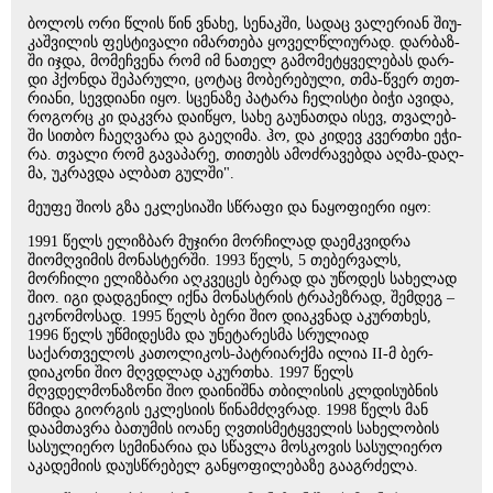
ბო­ლოს ორი წლის წინ ვნა­ხე, სე­ნაკ­ში, სა­დაც ვა­ლე­რი­ან ში­უ­
კაშ­ვი­ლის ფეს­ტი­ვა­ლი იმარ­თე­ბა ყო­ველ­წლი­უ­რად. დარ­ბაზ­
ში იჯდა, მო­მეჩ­ვე­ნა რომ იმ ნა­თელ გა­მო­მე­ტყვე­ლე­ბას დარ­
დი ჰქონ­და შე­პა­რუ­ლი, ცო­ტაც მო­ბე­რე­ბუ­ლი, თმა-წვერ თეთ­
რი­ა­ნი, სევ­დი­ა­ნი იყო. სცე­ნა­ზე პა­ტა­რა ჩე­ლის­ტი ბიჭი ავი­და,
რო­გორც კი დაკ­ვრა და­ი­წყო, სახე გა­უ­ნათ­და ისევ, თვა­ლებ­
ში სით­ბო ჩა­ეღ­ვა­რა და გა­ე­ღი­მა. ჰო, და კი­დევ კვერ­თხი ეჭი­
რა. თვა­ლი რომ გა­ვა­პა­რე, თი­თებს ამოძ­რა­ვებ­და აღმა-დაღ­
მა, უკ­რავ­და ალ­ბათ გულ­ში".
მე­უ­ფე შიოს გზა ეკ­ლე­სი­ა­ში სწრა­ფი და ნა­ყო­ფი­ე­რი იყო:
1991 წელს ელიზბარ მუჯირი მორჩილად დაემკვიდრა
შიომღვიმის მონასტერში. 1993 წელს, 5 თებერვალს,
მორჩილი ელიზბარი აღკვეცეს ბერად და უწოდეს სახელად
შიო. იგი დადგენილ იქნა მონასტრის ტრაპეზრად, შემდეგ –
ეკონომოსად. 1995 წელს ბერი შიო დიაკვნად აკურთხეს,
1996 წელს უწმიდესმა და უნეტარესმა სრულიად
საქართველოს კათოლიკოს-პატრიარქმა ილია II-მ ბერ-
დიაკონი შიო მღვდლად აკურთხა. 1997 წელს
მღვდელმონაზონი შიო დაინიშნა თბილისის კლდისუბნის
წმიდა გიორგის ეკლესიის წინამძღვრად. 1998 წელს მან
დაამთავრა ბათუმის იოანე ღვთისმეტყველის სახელობის
სასულიერო სემინარია და სწავლა მოსკოვის სასულიერო
აკადემიის დაუსწრებელ განყოფილებაზე გააგრძელა.