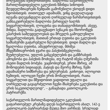
მოღვაწეებს შემწეობისთვის. მადლობა საქართველოს
მართლმადიდებელი ეკლესიის წმინდა სინოდის
მღვდელმთავრებს ჩემდამი გამოჩენილი ესოდენ დიდი
ნდობისთვის. თითოეულ ადამიანს, ვინც დაუღალავად
იღვაწა დღევანდელი დღის ღირსეულად წარმართვისთვის.
განსაკუთრებული მადლობა ქართველ ხალხს
სიყვარულისთვის, ლოცვისა და თანადგომისთვის. ასევე,
მინდა, მადლობა გადავუხადო სენაკის და ჩხოროწყუს
ეპარქიის სამღვდელოებას და მრევლს გამოვლენილი
სიყვარულისთვის, მათთან ერთად ღვთისა და ეკლესიის
სამსახურში გატარებული წლებისთვის. დიდი მადლი და
წყალობაა ღვთისა, ამავდროულად, მძიმეა
მწყემსმთავრობის ჯვარი და პასუხისმგებლობა.
შეუძლებელია, უფლის განგებულების და განზრახვის
ამოცნობა და პასუხის მოძიება, თუ რატომ ინება ღმერთმა
ასეთი მადლის ბოძება. ვაცნობიერებ, ერთი მხრივ, ამ
მოწოდების სიდიადეს, პატივს და მეორე მხრივ, ჩემი
ადამიანური სიმწირესა და უძლურებას. გთხოვთ, ილოცოთ
ჩემთვის, ილოცეთ ჩვენი ერის მომავლისთვის, რათა
სიყვარულით და მშვიდობით ვადიდოთ უფალი და
ღირსეულად გავაგრძელოთ ჩვენი მსახურება ეკლესიისა და
ერის საკეთილდღეოდ“, – განაცხადა კათოლიკოს-
პატრიარქმა.
საქართველოს მართლმადიდებელი ეკლესიის
გაფართოებულ კრებაზე დღეს საქართველოს ახალ, 142-ე
კათოლიკოს-პატრიარქად მეუფე შიო აირჩიეს. სრულიად