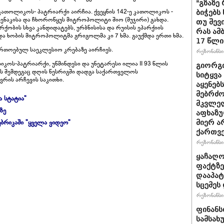
"გზაზე
ათოლიკოს- პატრიარქი აირჩია. ქვეყნის 142-ე კათოლიკოს -
ბიჭებს
ენაკისა და ჩხოროწყუს მიტროპოლიტი შიო (მუჯირი) გახდა.
თუ შევ
არქობის სხვა კანდიდატებს, ურბნისისა და რუისის ეპარქიის
რას ამ
ა ხობის მიტროპოლიტმა გრიგოლმა კი 7 ხმა. გაუქმდა ერთი ხმა.
17 წლი
თოებულ საეკლესიო კრებაზე აირჩიეს.
რეზონანსი 
ოს-პატრიარქი, უწმინდესი და უნეტარესი ილია II 93 წლის
გიორგი
ის შემდეგაც დღის წესრიგში დადგა საქართველოს
სიტყვა
რის არჩევის საკითხი.
აყენებ
მებრძ
ა სტატია"
მკვლელ
ზე
აფხაზუ
ბრიკაში "ყველა ვიდეო"
მიერ ა
ქართვ
რეზონანსი 
ყაჩაღო
ფაქტზე
დააპატ
სცემეს 
რეზონანსი 
ფინანს
სამსახ