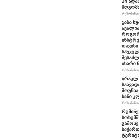
24 ადამ
მდგომ
რეზონანსი 
ჯაბა ხუ
ავალია
როგორ
ინსტრუ
თავისი
სპეკულ
შესაძლ
ისარი
რეზონანსი 
ირაკლ
საავად
მოუწია
ხანი კ
რეზონანსი 
რუმინე
სოხუმშ
გამოსვ
საქართ
ტერიტ