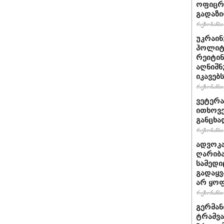
ოფიცრე
გადაზი
რეზონანსი 
უკრაინ
პოლიტ
რეიტინ
აღნიშნ
იკავებს
რეზონანსი 
ვეტერა
ითხოვე
განცხა
რეზონანსი 
ადვოკა
ღარიბა
სამედი
გადაყვ
არ ყო
რეზონანსი 
გერმან
ტრამვა