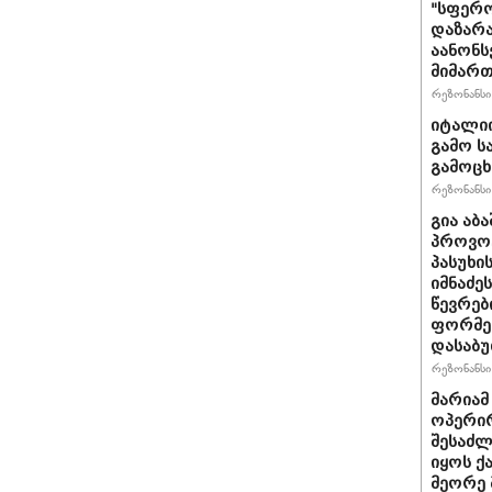
"სფერო
დაზარა
აანონს
მიმართ
რეზონანსი 
იტალიი
გამო ს
გამოც
რეზონანსი 
გია აბ
პროვოც
პასუხი
იმნაძეს
წევრებ
ფორმე
დასაბ
რეზონანსი 
მარიამ
ოპერირ
შესაძლ
იყოს 
მეორე 