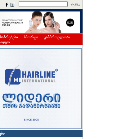
ძებნა
საზრებები
|
სპორტი
|
ჯანმრთელობა
|
ვიდეო
ები