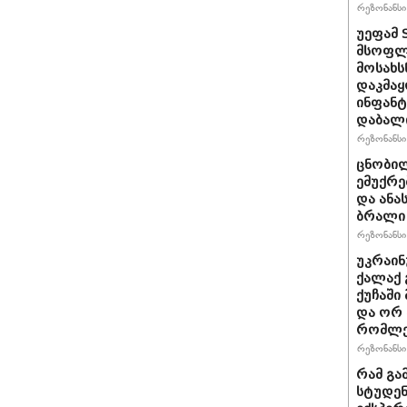
რეზონანსი 
უეფამ 
მსოფლი
მოსახს
დაკმაყ
ინფანტ
დაბალ
რეზონანსი 
ცნობილ
ემუქრე
და ანა
ბრალი 
რეზონანსი 
უკრაინ
ქალაქ 
ქუჩაში
და ორ
რომლე
რეზონანსი 
რამ გა
სტუდენ