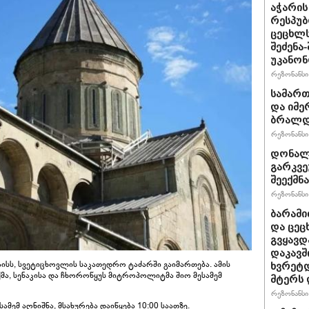
აჭარის
რესპუბ
ცეცხლ
შეძენა
უკანონ
რეზონანსი 
სამარ
და იმე
ბრალდე
რეზონანსი 
დონალდ
გარკვე
შეექმნა
რეზონანსი 
ბარამი
და ცეც
გვყავდ
დაკავშ
აისს, სვეტიცხოვლის საკათედრო ტაძარში გაიმართება. ამის
ხვრეტდ
ქმა, სენაკისა და ჩხოროწყუს მიტროპოლიტმა შიო მესამემ
მტერს 
რეზონანსი 
ემ აღნიშნა, მსახურება დაიწყება 10:00 საათზე.