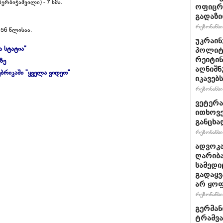
რბიჭაშვილი) - 7 ხმა.
ოფიცრე
გადაზი
რეზონანსი 
56 წლისაა.
უკრაინ
ა სტატია"
პოლიტ
რეიტინ
ზე
აღნიშნ
ბრიკაში "ყველა ვიდეო"
იკავებს
რეზონანსი 
ვეტერა
ითხოვე
განცხა
რეზონანსი 
ადვოკა
ღარიბა
სამედი
გადაყვ
არ ყო
რეზონანსი 
გერმან
ტრამვა