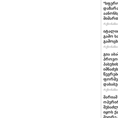
"სფერო
დაზარა
აანონს
მიმართ
რეზონანსი 
იტალიი
გამო ს
გამოც
რეზონანსი 
გია აბ
პროვოც
პასუხი
იმნაძეს
წევრებ
ფორმე
დასაბ
რეზონანსი 
მარიამ
ოპერირ
შესაძლ
იყოს 
მეორე 