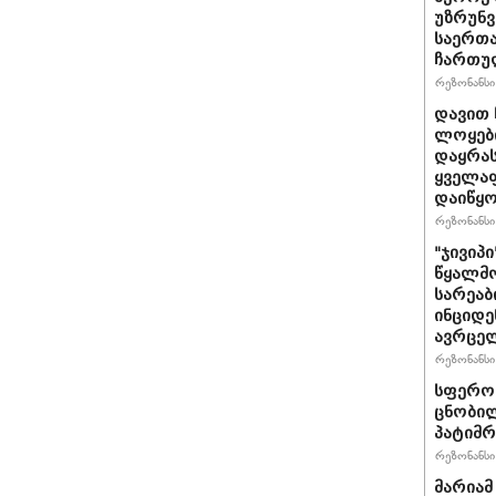
უზრუნ
საერთ
ჩართუ
რეზონანსი 
დავით 
ლოყები
დაყრას
ყველაფ
დაიწყ
რეზონანსი 
"ჯივიპ
წყალმო
სარეა
ინციდე
ავრცე
რეზონანსი 
სფერო 
ცნობილ
პატიმრ
რეზონანსი 
მარიამ