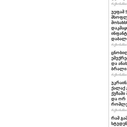
რეზონანსი 
უეფამ 
მსოფლი
მოსახს
დაკმაყ
ინფანტ
დაბალ
რეზონანსი 
ცნობილ
ემუქრე
და ანა
ბრალი 
რეზონანსი 
უკრაინ
ქალაქ 
ქუჩაში
და ორ
რომლე
რეზონანსი 
რამ გა
სტუდენ