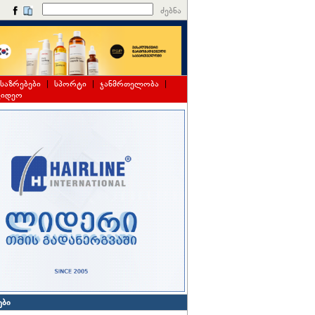
ძებნა
საზრებები
|
სპორტი
|
ჯანმრთელობა
|
ვიდეო
ები