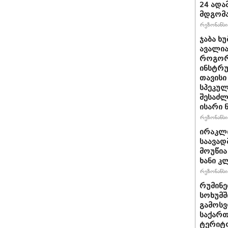
24 ადამ
მდგომ
რეზონანსი 
ჯაბა ხუ
ავალია
როგორ
ინსტრუ
თავისი
სპეკულ
შესაძლ
ისარი
რეზონანსი 
ირაკლ
საავად
მოუწია
ხანი კ
რეზონანსი 
რუმინე
სოხუმშ
გამოსვ
საქართ
ტერიტ