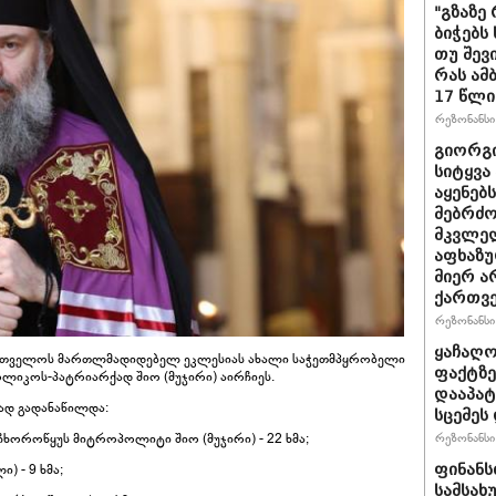
"გზაზე
ბიჭებს
თუ შევ
რას ამ
17 წლი
რეზონანსი 
გიორგი
სიტყვა
აყენებ
მებრძ
მკვლელ
აფხაზუ
მიერ ა
ქართვ
რეზონანსი 
ყაჩაღო
რთველოს მართლმადიდებელ ეკლესიას ახალი საჭეთმპყრობელი
ფაქტზე
ოლიკოს-პატრიარქად შიო (მუჯირი) აირჩიეს.
დააპატ
ად გადანაწილდა:
სცემეს 
რეზონანსი 
ჩხოროწყუს მიტროპოლიტი შიო (მუჯირი) - 22 ხმა;
ფინანს
) - 9 ხმა;
სამსახ