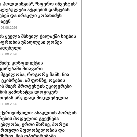
 ჰოლდინგის", "სფერო ინვესტის"
ლებულები აქციების დაწყებას
ებენ და ირაკლი კობახიძეს
ავენ
06.08.2026
ს ყველა მსხვილ ქალაქში სიცხის
აფრთხის უმაღლესი დონეა
ხადებული
06.08.2026
აშიძე: კონფლიქტის
ირებაში მთავარი
სმგებლობა, როგორც ჩანს, ნია
 ეკისრება. ამ ფონზე, ოჯახის
ის მიერ პროტესტის უკიდურესი
ბის გამოხატვა ლოგიკურ
უთებას სრულად მოკლებულია
06.08.2026
 ქვრივიშვილი: ანაკლიის პორტის
ების მოდელით გვექნება
ებლობა, ერთი მხრივ, პორტი
ქართული მფლობელობის და
მხრივ, მის ოპერირებაში