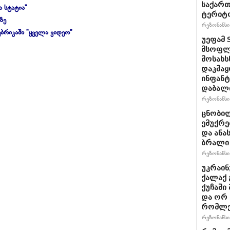
საქართ
ა სტატია"
ტერიტ
ზე
რეზონანსი 
ბრიკაში "ყველა ვიდეო"
უეფამ 
მსოფლი
მოსახს
დაკმაყ
ინფანტ
დაბალ
რეზონანსი 
ცნობილ
ემუქრე
და ანა
ბრალი 
რეზონანსი 
უკრაინ
ქალაქ 
ქუჩაში
და ორ
რომლე
რეზონანსი 