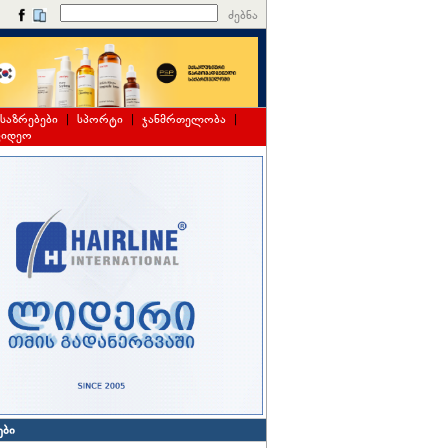
ძებნა
საზრებები
|
სპორტი
|
ჯანმრთელობა
|
ვიდეო
ები