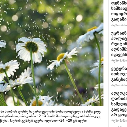
ფინანს
სამსახ
ოფიცრე
გადაზი
რეზონანსი 
უკრაინ
პოლიტ
რეიტინ
აღნიშნ
იკავებს
რეზონანსი 
ვეტერა
ითხოვე
განცხა
რეზონანსი 
ადვოკა
ღარიბა
სამედი
გადაყვ
ებში სითბოს ფონზე საქართველოში მოსალოდნელია ხანმოკლე
არ ყო
ნტოს ცნობით, თბილისში 12-13 მაისს მოსალოდნელია ხანმოკლე
იქნება. ჰაერის ტემპერატურა დღისით +24, +26 გრადუსი
რეზონანსი 