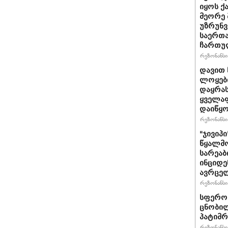
იყოს 
მეორე 
უზრუნ
საერთ
ჩართუ
რეზონანსი 
დავით 
ლოყები
დაყრას
ყველაფ
დაიწყ
რეზონანსი 
"ჯივიპ
წყალმო
სარეა
ინციდე
ავრცე
რეზონანსი 
სფერო 
ცნობილ
პატიმრ
რეზონანსი 