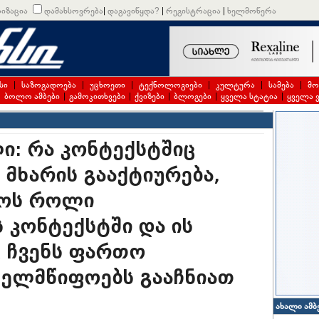
იზაცია
დამახსოვრება
|
დაგავიწყდა?
|
რეგისტრაცია
|
ხელმოწერა
სი
|
საზოგადოება
|
უცხოეთი
|
ტექნოლოგიები
|
კულტურა
|
სამება
|
მო
|
ბოლო ამბები
|
გამოკითხვები
|
ქვიზები
|
ბლოგები
|
ყველა სტატია
|
ყველა 
ი: რა კონტექსტშიც
 მხარის გააქტიურება,
ლოს როლი
 კონტექსტში და ის
ც ჩვენს ფართო
ხელმწიფოებს გააჩნიათ
ახალი ამბ