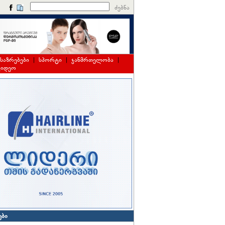
ძებნა
საზრებები
|
სპორტი
|
ჯანმრთელობა
|
ვიდეო
ები