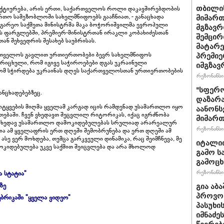
ააქტიურება, არის ერთი, საქართველოს როლი დაკავშირებდობის
თბილის
ართო სამეზობლოში სახელმწიფოებს გააჩნიათ, - განაცხადა
მიმარ
 საგარეო საქმეთა მინისტრმა მაკა ბოჭორიშვილმა ევროპული
მგზავრ
ის ფარგლებში, პრემიერ-მინისტრთან ირაკლი კობახიძესთან
შემცირ
ნ შეხვედრის შესახებ საუბრისას.
მატარ
ართველოს გავლით ურთიერთობები ბევრ სახელმწიფოს
პრემიე
ორიცხული, რომ იგივე საჭიროებები დგას უკრაინული
იმგზავ
ტომ სჭირდება უკრაინას დღეს საქართველოსთან ურთიერთობების
რეზონანსი 
"სფერო
ანცხადებებზეც.
დაზარა
 სიტყვების მიღმა ყველამ კარგად იცის რამდენად უსამართლო იყო
აანონს
ებაში. ჩვენ ვხედავთ შეცვლილ რიტორიკას, იქაც იგრძნობა
მიმართ
საც ხედავ უსამართლო დამოკიდებულებას სრულიად არარეალურ
რეზონანსი 
ია ამ ყველაფრის ერთ დღეში შემობრუნება და ერთ დღეში ამ
 ასე ვერ მოხდება, თუმცა გარკვეული დინამიკა, რაც შეიმჩნევა, მე
იტალიი
ამოკიდებულება უკვე საქმით შეიცვლება და არა მხოლოდ
გამო ს
გამოც
რეზონანსი 
ა სტატია"
ზე
გია აბ
პროვოც
ბრიკაში "ყველა ვიდეო"
პასუხი
იმნაძეს