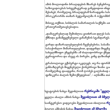
ამის მოლოდინი ბრალდების მხარეს ბუნებრივ
საზოგადოებას სისტემატურად ვაწვდიდით ინფო
შესახებ, რომელიც ბრალდებამ წარადგინა სასა
პროკურორმა თამარ ბეჟუაშვილმა 4 ოქტომბრის
მისივე თქმით, სისხლის სამართლის საქმეში 
ურთიერთშეთავსებადია.
„დამაჯერებლად შემიძლია გითხრათ დღეს სას
ქმნიდა გამამტყუნებელი განაჩენის სტანდარტს.
გარდა დაზარალებულების ჩვენებებისა, სასამ
სასაქონლო მიმართულებით, დადგინდა მიყენებ
სახელმწიფო უწყებებმა ამ ძალადობრივი ქმედ
ტერიტორია და ასევე ის პირები, ვინც დაზიანდნ
ტრასოლოგი ექსპერტი იკვლევს, თუ რა ფორმი
განსაზღვრეს მიყენებული ქონებრივი ზიანი. 
რომელმაც დაადგინა, რომ ღობეს ცალსახად ა
ფიზიკური ძალის ზემოქმედებით", - აღნიშნა თ
რუბრიკაში "ყველ
სტატიების ნახვა შეგიძლიათ
შეგიძლიათ ამ ბმულ
ყველა ახალი ამბის ნახვა
რუ
საინტერესო ვიდეოები შეგიძლიათ იხილოთ
შეგიძლიათ ამ ბმულზე
ბოლო ამბების ნახვა