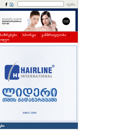
ძებნა
საზრებები
|
სპორტი
|
ჯანმრთელობა
|
ვიდეო
ები