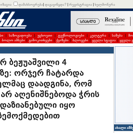
იზაცია
დამახსოვრება
|
დაგავიწყდა?
|
რეგისტრაცია
|
ხელმოწერა
სი
|
საზოგადოება
|
უცხოეთი
|
ტექნოლოგიები
|
კულტურა
|
სამება
|
მო
|
ბოლო ამბები
|
გამოკითხვები
|
ქვიზები
|
ბლოგები
|
ყველა სტატია
|
ყველა 
რ ბეჟუაშვილი 4
ზე: ორჯერ ჩატარდა
ელმაც დაადგინა, რომ
არ აღენიშნებოდა ჭრის
 დაზიანებული იყო
ზემოქმედებით
ახალი ამბ