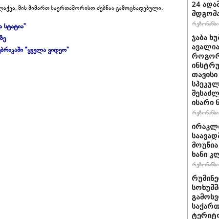
24 ადამ
­ქეა, მის მი­მართ სა­ერ­თა­შო­რი­სო ძებ­ნაა გა­მო­ცხა­დე­ბუ­ლი.
მდგომ
რეზონანსი 
ა სტატია"
ზე
ჯაბა ხუ
ავალია
ბრიკაში "ყველა ვიდეო"
როგორ
ინსტრუ
თავისი
სპეკულ
შესაძლ
ისარი
რეზონანსი 
ირაკლ
საავად
მოუწია
ხანი კ
რეზონანსი 
რუმინე
სოხუმშ
გამოსვ
საქართ
ტერიტ