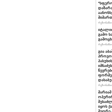
"სფერო
დაზარა
აანონს
მიმართ
რეზონანსი 
იტალიი
გამო ს
გამოც
რეზონანსი 
გია აბ
პროვოც
პასუხი
იმნაძეს
წევრებ
ფორმე
დასაბ
რეზონანსი 
მარიამ
ოპერირ
შესაძლ
იყოს 
მეორე 