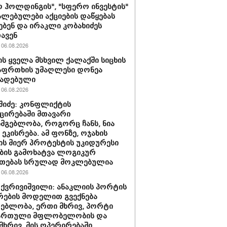
 ჰოლდინგის", "სფერო ინვესტის"
ლებულები აქციების დაწყებას
ებენ და ირაკლი კობახიძეს
ავენ
06.08.2026
ს ყველა მსხვილ ქალაქში სიცხის
აფრთხის უმაღლესი დონეა
ხადებული
06.08.2026
აშიძე: კონფლიქტის
ირებაში მთავარი
სმგებლობა, როგორც ჩანს, ნია
 ეკისრება. ამ ფონზე, ოჯახის
ის მიერ პროტესტის უკიდურესი
ბის გამოხატვა ლოგიკურ
უთებას სრულად მოკლებულია
06.08.2026
 ქვრივიშვილი: ანაკლიის პორტის
ების მოდელით გვექნება
ებლობა, ერთი მხრივ, პორტი
ქართული მფლობელობის და
მხრივ, მის ოპერირებაში