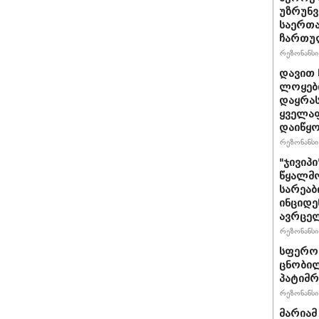
უზრუნ
საერთ
ჩართუ
რეზონანსი 
დავით 
ლოყები
დაყრას
ყველაფ
დაიწყ
რეზონანსი 
"ჯივიპ
წყალმო
სარეა
ინციდე
ავრცე
რეზონანსი 
სფერო 
ცნობილ
პატიმრ
რეზონანსი 
მარიამ