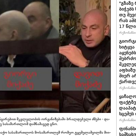
"გზაზე
ბიჭებს
თუ შევ
რას ამ
17 წლი
რეზონანსი 
გიორგი
სიტყვა
აყენებ
მებრძ
მკვლელ
აფხაზუ
მიერ ა
ქართვ
რეზონანსი 
ყაჩაღო
ფაქტზე
დააპატ
სცემეს 
ან­გა­რე­ბით მკვლე­ლო­ბის ორ­გა­ნი­ზე­ბა­ში ბრალ­დე­ბუ­ლი ძმე­ბი - და­
რეზონანსი 
ა­ძე სა­სა­მარ­თლომ დამ­ნა­შა­ვედ ცნო.
ფინანს
ა­ლა­ქო სა­სა­მარ­თლოს მო­სა­მარ­თლემ რო­მეო ტყე­შე­ლაშ­ვილ­მა მი­ი­
სამსახ