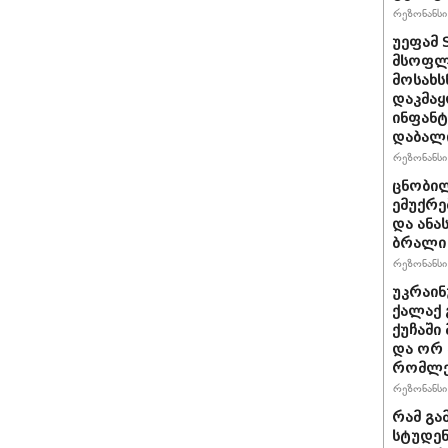
რეზონანსი 
უეფამ 
მსოფლი
მოსახს
დაკმაყ
ინფანტ
დაბალ
რეზონანსი 
ცნობილ
ემუქრე
და ანა
ბრალი 
რეზონანსი 
უკრაინ
ქალაქ 
ქუჩაში
და ორ
რომლე
რეზონანსი 
რამ გა
სტუდენ