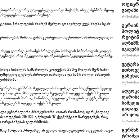
ოფიცრე
­ე­ბი­დან რო­გორც და­კა­ვე­ბულ გი­ორ­გი მი­ქა­ძეს, ასე­ვე ძებ­ნა­ში მყოფ
გადაზი
ი­სუფ­ლე­ბის აღ­კვე­თა მი­უ­სა­ჯა.
რეზონანსი 
­ტე­ბით, ბრალ­დე­ბის მხა­რემ შეძ­ლო გო­ნივ­რულ ეჭვს მიღ­მა სტან­
უკრაინ
პოლიტ
რეიტინ
თხო­ე­ბის მიზ­ნით გან­სა­კუთ­რე­ბით ოდე­ნო­ბით სა­მარ­თალ­დამ­ცა­
აღნიშნ
იკავებს
ს, ასე­ვე გი­ორ­გი ჯო­ხა­ძეს ბრალ­დე­ბა სის­ხლის სა­მარ­თლის კო­დექ­
რეზონანსი 
ე­ნი­ლი, რაც შეკ­ვე­თი­თა და ან­გა­რე­ბით მკვლე­ლო­ბის ორ­გა­ნი­ზე­
ვეტერა
ჰქონ­და სის­ხლის სა­მარ­თლის კო­დექ­სის 236-ე მუხ­ლის მე-6 ნა­წი­
ითხოვე
ა­აღ­მდე­გოდ ცე­ცხლსას­რო­ლი ია­რა­ღი­სა და საბ­რძო­ლო მა­სა­ლის
განცხა
უ­ლის­ხმობს.
რეზონანსი 
 ან­გა­რე­ბით, გან­ზრახ მკვლე­ლო­ბის­თვის და გია ჩა­დუ­ნე­ლის მკვლე­
ადვოკა
ძი­ა­ლუ­რი. მას უვა­დო თა­ვი­სუფ­ლე­ბის აღ­კვე­თა აქვს მის­ჯი­ლი.
ღარიბა
ი ია­რა­ღის მარ­თლსა­წი­ნა­აღ­მდე­გოდ გა­სა­ღე­ბის ფაქ­ტზე მსჯავ­
სამედი
ი­სუფ­ლე­ბის აღ­კვე­თა აქვს მის­ჯი­ლი.
გადაყვ
ი­ლი გე­ნე­რა­ლუ­რი პრო­კუ­რო­რი, ოთარ რო­მა­ნოვ-ფარ­ცხა­ლა­ძე.
არ ყო
კო­დექ­სის 25/109-ე მუხ­ლის "ნ“ ქვე­პუნ­ქტით წა­რუდ­გი­ნეს, რაც
რეზონანსი 
 ორ­გა­ნი­ზე­ბას გუ­ლის­ხმობს.
გერმან
ზო­მად 16-დან 20-წლამ­დე ან უვა­დო თა­ვი­სუფ­ლე­ბის აღ­კვე­თას ით­ვა­
ტრამვა