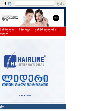
ძებნა
საზრებები
|
სპორტი
|
ჯანმრთელობა
|
ვიდეო
ები