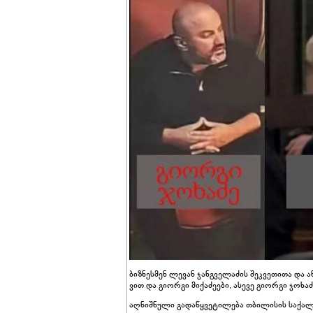
ბიზ­ნეს­მენ ლე­ვან ჯან­გვე­ლა­ძის შეკ­ვე­თი­თა და 
ვით და გი­ორ­გი მი­ქა­ძე­ე­ბი, ასე­ვე გი­ორ­გი ჯო­ხ
აღ­ნიშ­ნუ­ლი გა­და­წყვე­ტი­ლე­ბა თბი­ლი­სის სა­ქ