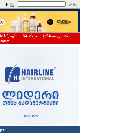
ძებნა
საზრებები
|
სპორტი
|
ჯანმრთელობა
|
ვიდეო
ები