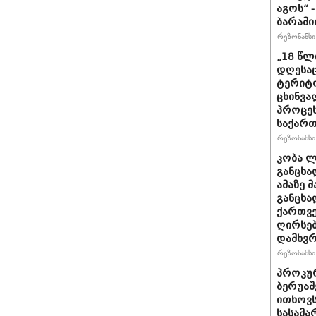
აგოს“ 
ბარამი
რეზონანსი 
„18 წლ
დღესა
ტერიტო
ცხინვა
პროცეს
საქარ
რეზონანსი 
კობა ლ
განცხა
ამაზე 
განცხა
ქართვე
ღირსებ
დამხვ
რეზონანსი 
პროკურ
ბერუაშ
ითხოვს
სასამ