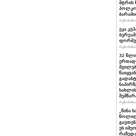
მტრის 
პოლკოვ
ბარამი
რეზონანსი 
ეკა კუპ
ბერუაშ
ფორმუ
რეზონანსი 
32 წლი
ერთად,
შვილებ
წაიყვა
გადახტ
ნაპირზ
სახლის
შემზარ
რეზონანსი 
„წინა 
წოლილა
გაუთენ
ეს იმე
რაზედა