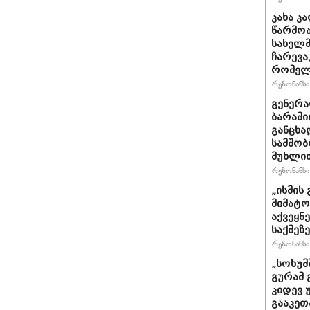
კახა კ
წარმოა
სახელმ
ჩარევა
რომელს
რეზონანსი 
გენერ
ბარამი
განცხა
სამშობ
მუხლით
რეზონანსი 
„ისმის 
მიმატო
აქვეყნ
საქმეზ
რეზონანსი 
„სოხუმ
გურამ 
კიდევ 
გააკეთ