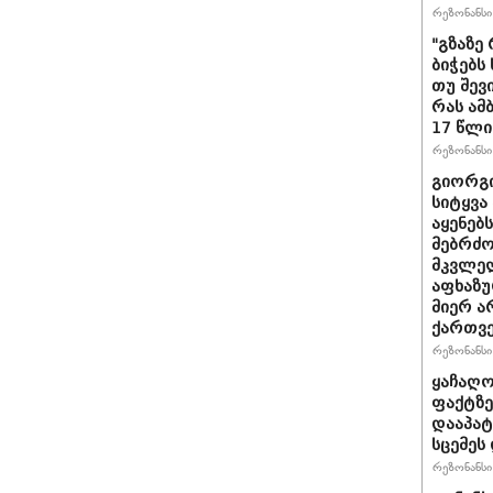
რეზონანსი 
"გზაზე
ბიჭებს
თუ შევ
რას ამ
17 წლი
რეზონანსი 
გიორგი
სიტყვა
აყენებ
მებრძ
მკვლელ
აფხაზუ
მიერ ა
ქართვ
რეზონანსი 
ყაჩაღო
ფაქტზე
დააპატ
სცემეს 
რეზონანსი 