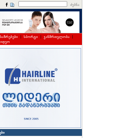
ძებნა
საზრებები
|
სპორტი
|
ჯანმრთელობა
|
ვიდეო
ები