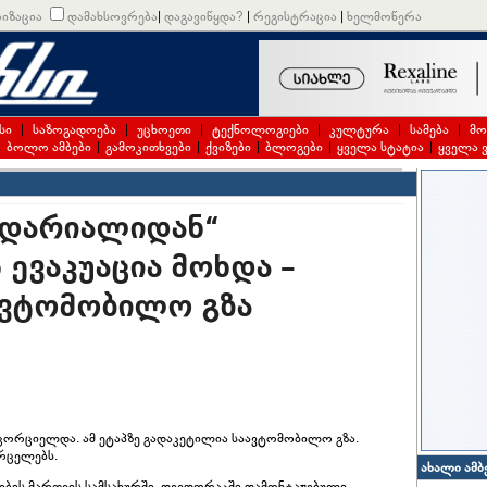
იზაცია
დამახსოვრება
|
დაგავიწყდა?
|
რეგისტრაცია
|
ხელმოწერა
სი
|
საზოგადოება
|
უცხოეთი
|
ტექნოლოგიები
|
კულტურა
|
სამება
|
მო
|
ბოლო ამბები
|
გამოკითხვები
|
ქვიზები
|
ბლოგები
|
ყველა სტატია
|
ყველა 
 „დარიალიდან“
ევაკუაცია მოხდა –
ავტომობილო გზა
ანცორციელდა. ამ ეტაპზე გადაკეტილია საავტომობილო გზა.
ვრცელებს.
ახალი ამბ
იების მართვის სამსახურში, დევდორაკში დამონტაჟებული