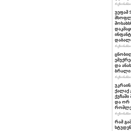
რეზონანსი 
უეფამ 
მსოფლი
მოსახს
დაკმაყ
ინფანტ
დაბალ
რეზონანსი 
ცნობილ
ემუქრე
და ანა
ბრალი 
რეზონანსი 
უკრაინ
ქალაქ 
ქუჩაში
და ორ
რომლე
რეზონანსი 
რამ გა
სტუდენ