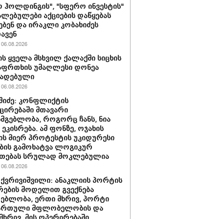
 ჰოლდინგის", "სფერო ინვესტის"
ლებულები აქციების დაწყებას
ებენ და ირაკლი კობახიძეს
ავენ
06.08.2026
ს ყველა მსხვილ ქალაქში სიცხის
აფრთხის უმაღლესი დონეა
ხადებული
06.08.2026
აშიძე: კონფლიქტის
ირებაში მთავარი
სმგებლობა, როგორც ჩანს, ნია
 ეკისრება. ამ ფონზე, ოჯახის
ის მიერ პროტესტის უკიდურესი
ბის გამოხატვა ლოგიკურ
უთებას სრულად მოკლებულია
06.08.2026
 ქვრივიშვილი: ანაკლიის პორტის
ების მოდელით გვექნება
ებლობა, ერთი მხრივ, პორტი
ქართული მფლობელობის და
მხრივ, მის ოპერირებაში