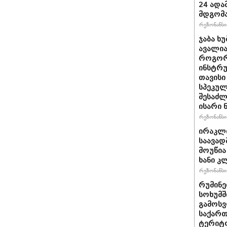
24 ადამ
მდგომ
რეზონანსი 
ჯაბა ხუ
ავალია
როგორ
ინსტრუ
თავისი
სპეკულ
შესაძლ
ისარი
რეზონანსი 
ირაკლ
საავად
მოუწია
ხანი კ
რეზონანსი 
რუმინე
სოხუმშ
გამოსვ
საქართ
ტერიტ