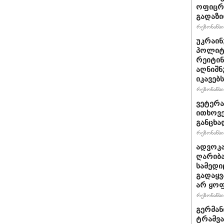
ოფიცრე
გადაზი
რეზონანსი 
უკრაინ
პოლიტ
რეიტინ
აღნიშნ
იკავებს
რეზონანსი 
ვეტერა
ითხოვე
განცხა
რეზონანსი 
ადვოკა
ღარიბა
სამედი
გადაყვ
არ ყო
რეზონანსი 
გერმან
ტრამვა