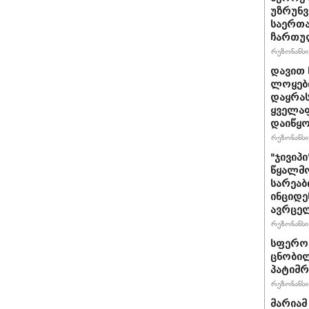
უზრუნ
საერთ
ჩართუ
რეზონანსი 
დავით 
ლოყები
დაყრას
ყველაფ
დაიწყ
რეზონანსი 
"ჯივიპ
წყალმო
სარეა
ინციდე
ავრცე
რეზონანსი 
სფერო 
ცნობილ
პატიმრ
რეზონანსი 
მარიამ