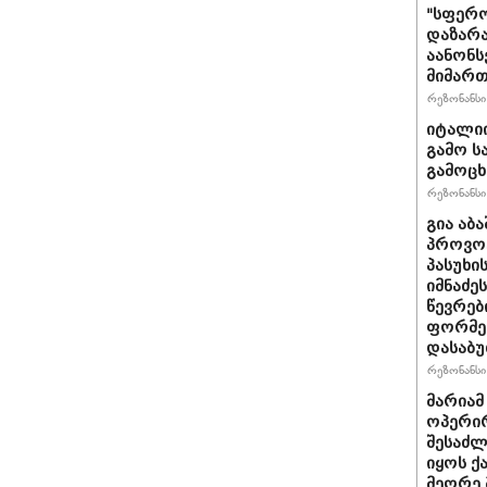
"სფერო
დაზარა
აანონს
მიმართ
რეზონანსი 
იტალიი
გამო ს
გამოც
რეზონანსი 
გია აბ
პროვოც
პასუხი
იმნაძეს
წევრებ
ფორმე
დასაბ
რეზონანსი 
მარიამ
ოპერირ
შესაძლ
იყოს 
მეორე 