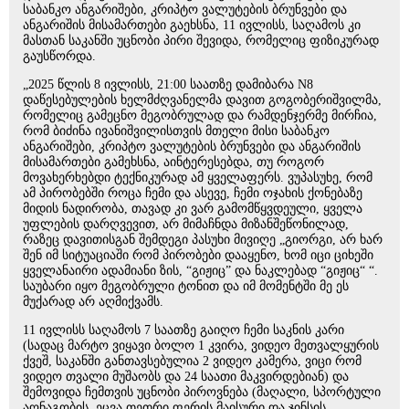
საბანკო ანგარიშები, კრიპტო ვალუტების ბრუნვები და
ანგარიშის მისამართები გაეხსნა, 11 ივლისს, საღამოს კი
მასთან საკანში უცნობი პირი შევიდა, რომელიც ფიზიკურად
გაუსწორდა.
„2025 წლის 8 ივლისს, 21:00 საათზე დამიბარა N8
დაწესებულების ხელმძღვანელმა დავით გოგობერიშვილმა,
რომელიც გამეცნო მეგობრულად და რამდენჯერმე მირჩია,
რომ ბიძინა ივანიშვილისთვის მთელი მისი საბანკო
ანგარიშები, კრიპტო ვალუტების ბრუნვები და ანგარიშის
მისამართები გამეხსნა, აინტერესებდა, თუ როგორ
მოვახერხებდი ტექნიკურად ამ ყველაფერს. ვუპასუხე, რომ
ამ პირობებში როცა ჩემი და ასევე, ჩემი ოჯახის ქონებაზე
მიდის ნადირობა, თავად კი ვარ გამომწყვდეული, ყველა
უფლების დარღვევით, არ მიმაჩნდა მიზანშეწონილად,
რაზეც დავითისგან შემდეგი პასუხი მივიღე „გიორგი, არ ხარ
შენ იმ სიტუაციაში რომ პირობები დააყენო, ხომ იცი ციხეში
ყველანაირი ადამიანი ზის, “გიჟიც” და ნაკლებად “გიჟიც“ “.
საუბარი იყო მეგობრული ტონით და იმ მომენტში მე ეს
მუქარად არ აღმიქვამს.
11 ივლისს საღამოს 7 საათზე გაიღო ჩემი საკნის კარი
(სადაც მარტო ვიყავი ბოლო 1 კვირა, ვიდეო მეთვალყურის
ქვეშ, საკანში განთავსებულია 2 ვიდეო კამერა, ვიცი რომ
ვიდეო თვალი მუშაობს და 24 საათი მაკვირდებიან) და
შემოვიდა ჩემთვის უცნობი პიროვნება (მაღალი, სპორტული
აღნაგობის, ეცვა თეთრი ფერის მაისური და ჯინსის