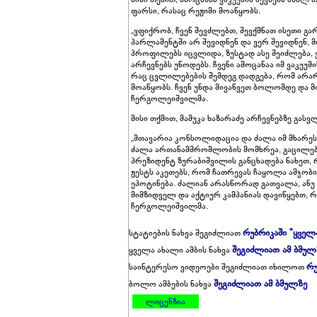
ფარსი, რასაც რეჟიმი მოაწყობს.
„ვფიქრობ, ჩვენ შევძლებთ, შევქმნათ ისეთი 
პარლამენტში არ შევიდნენ და ვერ შევიდნენ, 
პროფილებს იცვლიდა, ზუსტად ასე შეიძლება, 
არჩევნებს უწოდებს. ჩვენი ამოცანაა იმ ვაკუუმ
რაც ცვლილებების შემდეგ დადგება, რომ არარ
მოაწყობს. ჩვენ უნდა მივაწვეთ ბოლომდე და მ
ჩერგოლეიშვილმა.
მისი თქმით, მამუკა ხაზარაძე არჩევნებზე გა
„მთავარია კონსოლიდაცია და ძალა იმ მხარეს 
ძალა ართანამშრომლობის მომხრეა, გაცილებ
პრეზიდენტ ზურაბიშვილის განცხადება ნახეთ
ჟესტს აკეთებს, რომ ჩათრევას ჩაყოლა ამჯობ
ეპოტინება. ძალიან არასწორად გათვალა, ანუ „
მიმზიდველ და აქტიურ კამპანიას დავიწყებთ, 
ჩერგოლეიშვილმა.
რუბრიკაში "ყველ
სტატიების ნახვა შეგიძლიათ
შეგიძლიათ ამ ბმულ
ყველა ახალი ამბის ნახვა
რუ
საინტერესო ვიდეოები შეგიძლიათ იხილოთ
შეგიძლიათ ამ ბმულზე
ბოლო ამბების ნახვა
ლიცენზია