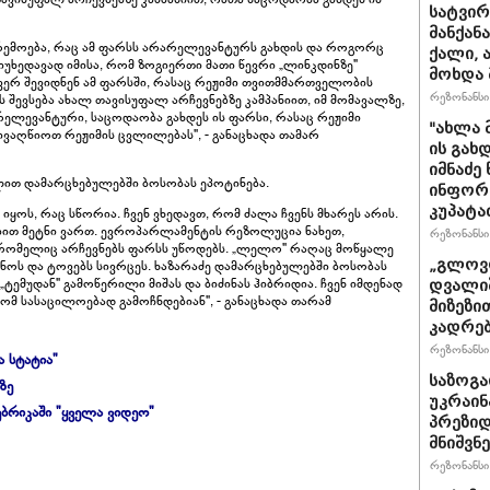
სატვირ
მანქან
გარემოება, რაც ამ ფარსს არარელევანტურს გახდის და როგორც
ქალი, 
მიუხედავად იმისა, რომ ზოგიერთი მათი წევრი „ლინკდინზე"
მოხდა 
ვერ შევიდნენ ამ ფარსში, რასაც რეჟიმი თვითმმართველობის
რეზონანსი 
ის შევსება ახალ თავისუფალ არჩევნებზე კამპანიით, იმ მომავალზე,
ელევანტური, საცოდაობა გახდეს ის ფარსი, რასაც რეჟიმი
"ახლა 
ივაღწიოთ რეჟიმის ცვლილებას", - განაცხადა თამარ
ის გახ
იმნაძე
სვლით დამარცხებულებში ბოსობას ეპოტინება.
ინფორმა
კუპატა
იყოს, რაც სწორია. ჩვენ ვხედავთ, რომ ძალა ჩვენს მხარეს არის.
ით მეტნი ვართ. ევროპარლამენტის რეზოლუცია ნახეთ,
რეზონანსი 
, რომელიც არჩევნებს ფარსს უწოდებს. „ლელო" რაღაც მოწყალე
„გლოვო
ინოს და ტოვებს სივრცეს. ხაზარაძე დამარცხებულებში ბოსობას
ტემუდან" გამოწერილი მიშას და ბიძინას ჰიბრიდია. ჩვენ იმდენად
დვალიშ
რომ სასაცილოებად გამოჩნდებიან", - განაცხადა თარამ
მიზეზი
კადრებ
რეზონანსი 
ა სტატია"
საზოგა
ზე
უკრაინა
ბრიკაში "ყველა ვიდეო"
პრეზიდ
მნიშვნ
რეზონანსი 