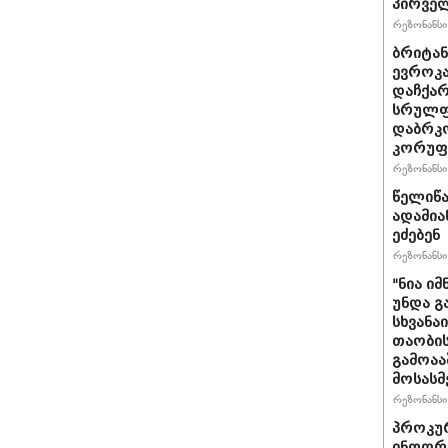
პირველ
რეზონანსი 
ბრიტანუ
ევროკა
დაჩქარ
სრულფა
დაბრკო
კორუფ
რეზონანსი 
წელიწა
ადამია
ეძებენ
რეზონანსი 
"ნია იმ
უნდა გ
სხვანა
თაობის
გამოაა
მოსასმ
რეზონანსი 
პროკურ
ინფორმ