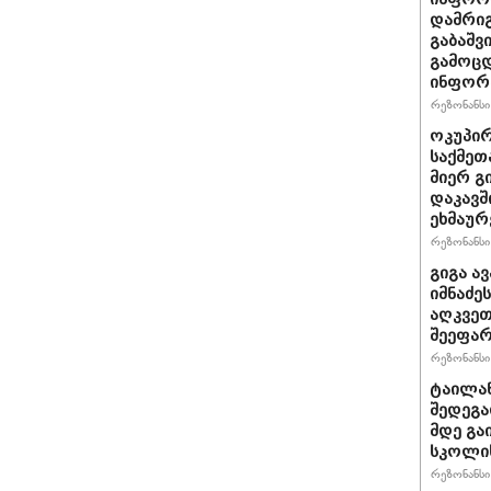
დამრიგ
გაბაშვ
გამოცდ
ინფორმ
რეზონანსი 
ოკუპირ
საქმეთ
მიერ გ
დაკავშ
ეხმაურ
რეზონანსი 
გიგა ა
იმნაძე
აღკვეთ
შეეფა
რეზონანსი 
ტაილან
შედეგა
მდე გა
სკოლის
რეზონანსი 