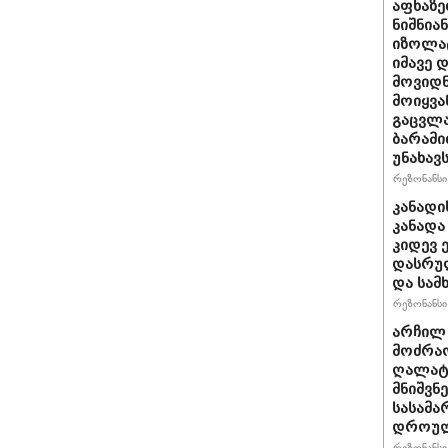
აფხაზე
ნიშნია
იზოლატ
იმავე 
მოვიდნ
მოიყვა
გაცვლა
ბარამი
უნახავ
რეზონანსი 
კანადი
კანადა
კიდევ 
დასრულ
და სამ
რეზონანსი 
არჩილ
მოძრაო
ღალატი
მნიშვნ
სასამა
დროულ
რეზონანსი 