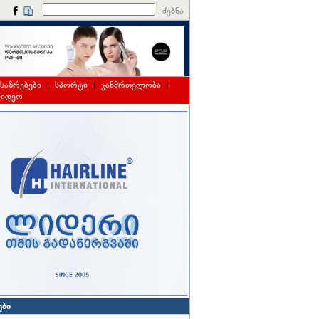
ძებნა
საზრებები
|
სპორტი
|
ჯანმრთელობა
|
ვიდეო
ები