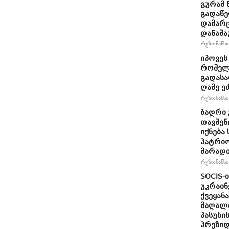
გურამ 
გადაწე
დამარც
დანაშა
რეზონანსი 
იპოვეს
რომელი
გადასა
ღამე ეძ
რეზონანსი 
ბადრი 
თავშეწ
იქნება
პატრიო
მარად
რეზონანსი 
SOCIS-
უკრაინ
ქვეყან
მაღალი
პასუხი
პრეზიდ