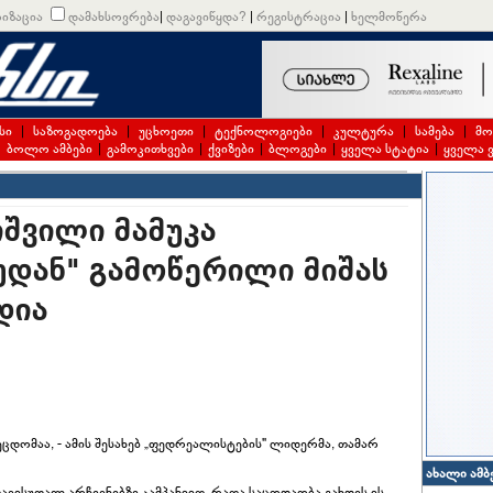
იზაცია
დამახსოვრება
|
დაგავიწყდა?
|
რეგისტრაცია
|
ხელმოწერა
სი
|
საზოგადოება
|
უცხოეთი
|
ტექნოლოგიები
|
კულტურა
|
სამება
|
მო
|
ბოლო ამბები
|
გამოკითხვები
|
ქვიზები
|
ბლოგები
|
ყველა სტატია
|
ყველა 
შვილი მამუკა
მუდან" გამოწერილი მიშას
დია
ცდომაა, - ამის შესახებ „ფედრეალისტების" ლიდერმა, თამარ
ახალი ამბ
 თავისუფალ არჩევნებზე კამპანიით, რათა საცოდაობა გახდეს ის