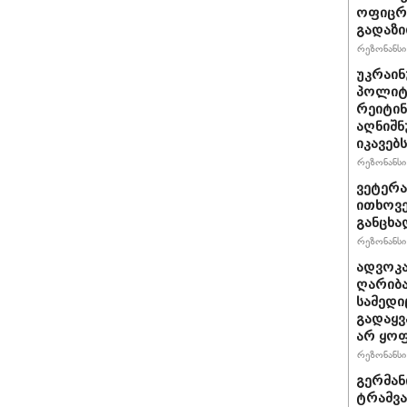
ოფიცრე
გადაზი
რეზონანსი 
უკრაინ
პოლიტ
რეიტინ
აღნიშნ
იკავებს
რეზონანსი 
ვეტერა
ითხოვე
განცხა
რეზონანსი 
ადვოკა
ღარიბა
სამედი
გადაყვ
არ ყო
რეზონანსი 
გერმან
ტრამვა