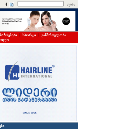
ძებნა
საზრებები
|
სპორტი
|
ჯანმრთელობა
|
ვიდეო
ები