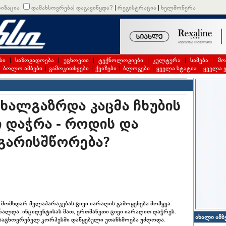
იზაცია
დამახსოვრება
|
დაგავიწყდა?
|
რეგისტრაცია
|
ხელმოწერა
სი
|
საზოგადოება
|
უცხოეთი
|
ტექნოლოგიები
|
კულტურა
|
სამება
|
მო
|
ბოლო ამბები
|
გამოკითხვები
|
ქვიზები
|
ბლოგები
|
ყველა სტატია
|
ყველა 
ხალგაზრდა კაცმა ჩხუბის
 დაჭრა - როდის და
გარისშწორება?
ომხდარ შელაპარაკებას ცივი იარაღის გამოყენება მოჰყვა.
ალდა. ინციდენტისას მათ, ერთმანეთი ცივი იარაღით დაჭრეს.
ახალი ამბ
ინ საცხოვრებელ კორპუსში დაწყებული უთანხმოება უძღოდა.