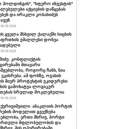
 ჰოლდინგის", "სფერო ინვესტის"
ლებულები აქციების დაწყებას
ებენ და ირაკლი კობახიძეს
ავენ
06.08.2026
ს ყველა მსხვილ ქალაქში სიცხის
აფრთხის უმაღლესი დონეა
ხადებული
06.08.2026
აშიძე: კონფლიქტის
ირებაში მთავარი
სმგებლობა, როგორც ჩანს, ნია
 ეკისრება. ამ ფონზე, ოჯახის
ის მიერ პროტესტის უკიდურესი
ბის გამოხატვა ლოგიკურ
უთებას სრულად მოკლებულია
06.08.2026
 ქვრივიშვილი: ანაკლიის პორტის
ების მოდელით გვექნება
ებლობა, ერთი მხრივ, პორტი
ქართული მფლობელობის და
მხრივ, მის ოპერირებაში