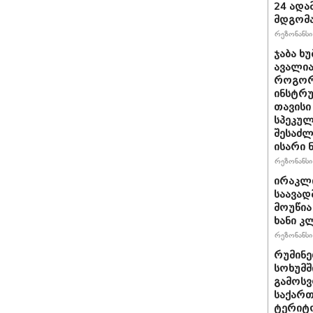
24 ადამ
მდგომ
რეზონანსი 
ჯაბა ხუ
ავალია
როგორ
ინსტრუ
თავისი
სპეკულ
შესაძლ
ისარი
რეზონანსი 
ირაკლ
საავად
მოუწია
ხანი კ
რეზონანსი 
რუმინე
სოხუმშ
გამოსვ
საქართ
ტერიტ