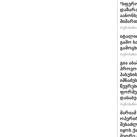
"სფერო
დაზარა
აანონს
მიმართ
რეზონანსი 
იტალიი
გამო ს
გამოც
რეზონანსი 
გია აბ
პროვოც
პასუხი
იმნაძეს
წევრებ
ფორმე
დასაბ
რეზონანსი 
მარიამ
ოპერირ
შესაძლ
იყოს 
მეორე 