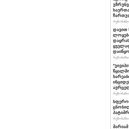
უზრუნ
საერთ
ჩართუ
რეზონანსი 
დავით 
ლოყები
დაყრას
ყველაფ
დაიწყ
რეზონანსი 
"ჯივიპ
წყალმო
სარეა
ინციდე
ავრცე
რეზონანსი 
სფერო 
ცნობილ
პატიმრ
რეზონანსი 
მარიამ