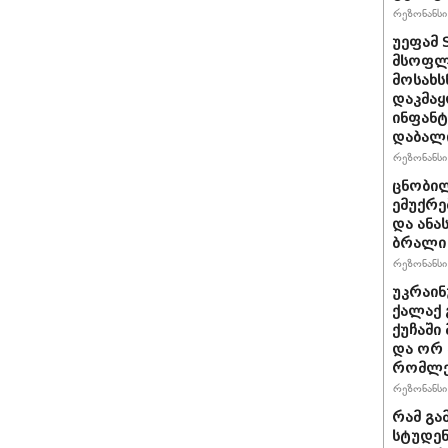
რეზონანსი 
უეფამ 
მსოფლი
მოსახს
დაკმაყ
ინფანტ
დაბალ
რეზონანსი 
ცნობილ
ემუქრე
და ანა
ბრალი 
რეზონანსი 
უკრაინ
ქალაქ 
ქუჩაში
და ორ
რომლე
რეზონანსი 
რამ გა
სტუდენ