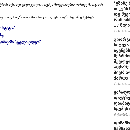
"გზაზე
ის შესახებ გავრცელდა, თუმცა მოგვიანებით ორივე მათგანის
ბიჭებს
თუ შევ
ოში განაგრძობს. მათ სიცოცხლეს საფრთხე არ ემუქრება.
რას ამ
17 წლი
ა სტატია"
რეზონანსი 
ზე
გიორგი
ბრიკაში "ყველა ვიდეო"
სიტყვა
აყენებ
მებრძ
მკვლელ
აფხაზუ
მიერ ა
ქართვ
რეზონანსი 
ყაჩაღო
ფაქტზე
დააპატ
სცემეს 
რეზონანსი 
ფინანს
სამსახ