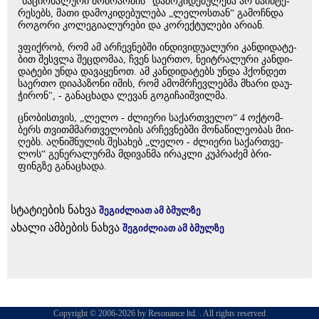
"ნა­ცი­ო­ნა­ლუ­რი მოძ­რა­ო­ბის“ და­მო­კი­დე­ბუ­ლე­ბა არ მა­ინ­ტე­
რე­სებს, მათი და­მო­კი­დე­ბუ­ლე­ბა „ლე­ლოს­თან“ გა­მოჩ­ნდა
რო­გო­რი კო­ლე­გი­ა­ლუ­რე­ბი და კო­რექ­ტუ­ლე­ბი არი­ან.
ვფიქ­რობ, რომ ამ არ­ჩევ­ნებ­ში ინ­დი­ვი­დუ­ა­ლუ­რი კან­დი­და­ტე­
ბით შეს­ვლა შეც­დო­მაა, ჩვენ სა­ერ­თო, ნე­იტ­რა­ლუ­რი კან­დი­
და­ტე­ბი უნდა და­ვა­ყე­ნოთ. ამ კან­დი­და­ტებს უნდა ჰქონ­დეთ
სა­ერ­თო დი­ა­პა­ზო­ნი იმის, რომ ამომ­რჩევ­ლებ­მა მხა­რი და­უ­
ჭი­რონ", - გა­ნა­ცხა­და ლე­ვან გო­გი­ჩა­იშ­ვილ­მა.
ცნო­ბის­თვის, „ლელო - ძლი­ე­რი სა­ქარ­თვე­ლო“ 4 ოქ­ტომ­
ბერს თვით­მმარ­თვე­ლო­ბის არ­ჩევ­ნებ­ში მო­ნა­წი­ლე­ო­ბას მი­ი­
ღებს. აღ­ნიშ­ნუ­ლის შე­სა­ხებ „ლელო - ძლი­ე­რი სა­ქარ­თვე­
ლოს“ გე­ნე­რა­ლურ­მა მდი­ვან­მა ირაკ­ლი კუპ­რა­ძემ ბრი­
ფინგზე გა­ნა­ცხა­და.
სტატიების ნახვა
შეგიძლიათ ამ ბმულზე
ახალი ამბების ნახვა
შეგიძლიათ ამ ბმულზე
Copyright © 2006-2026 by Resonance ltd. . All rights reserved