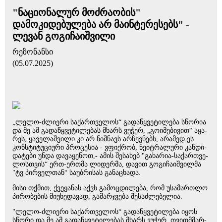
"ნაციონალურ მოძრაობის"
დამოკიდებულება არ მაინტერესებს" -
ლევან გოგიჩაიშვილი
რეზონანსი
(05.07.2025)
„ლელო-ძლი­ე­რი სა­ქარ­თვე­ლოს“ გა­და­წყვე­ტი­ლე­ბა სწო­რია
და მე ამ გა­და­წყვე­ტი­ლე­ბას მხარს ვუ­ჭერ, „გო­ი­მე­ბი­ვით“ აყა­
რეს, ყა­ვე­ლაშ­ვი­ლი კი არ ნიშ­ნავს არ­ჩევ­ნებს, არა­მედ ეს
კონ­სტი­ტუ­ცი­უ­რი პრო­ცე­სია - ვფიქ­რობ, ნე­იტ­რა­ლუ­რი კან­დი­
და­ტე­ბი უნდა და­ვა­ყე­ნოთ,- ამის შე­სა­ხებ "გა­ხა­რია-სა­ქარ­თვე­
ლოს­თვის“ ერთ-ერ­თმა ლი­დერ­მა, და­ვით გო­გი­ჩა­იშ­ვილ­მა
"ტვ პირ­ველ­თან“ სა­უბ­რი­სას გა­ნა­ცხა­და.
მისი თქმით, ქვე­ყა­ნას აქვს გა­მოც­დი­ლე­ბა, რომ უსა­მარ­თლო
პი­რო­ბე­ბის მი­უ­ხე­და­ვად, გა­მარ­ჯვე­ბა შე­საძ­ლე­ბე­ლია.
"ლელო-ძლი­ე­რი სა­ქარ­თვე­ლოს“ გა­და­წყვე­ტი­ლე­ბა იყოს
სწო­რი და მე ამ გა­და­წყვე­ტი­ლე­ბას მხარს ვუ­ჭერ. თვით­მმარ­