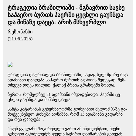
ტრაგედია ბრაზილიაში - მგზავრით სავსე
საჰაერო ბურთს ჰაერში ცეცხლი გაუჩნდა
და მიწაზე დაეცა: არის მსხვერპლი
რეზონანსი
(21.06.2025)
ტრა­გე­დია დატ­რი­ალ­და ბრა­ზი­ლი­ა­ში, სა­დაც სულ მცი­რე რვა
ადა­მი­ა­ნი და­ი­ღუ­პა სა­ჰა­ე­რო ბურ­თის ავა­რი­ის შე­დე­გად. შემ­
თხვე­ვა დღეს დი­ლით, ქა­ლაქ პრა­ია გრან­დე­ში მოხ­და.
ბურთს, რო­მელ­ზეც 21 ადა­მი­ა­ნი იმ­ყო­ფე­ბო­და, ჰა­ერ­ში ცე­
ცხლი გა­უჩ­ნდა და მი­წა­ზე და­ე­ცა.
სან­ტა კა­ტა­რი­ნას გუ­ბერ­ნა­ტორ­მა ჟორ­ჟი­ნიო მე­ლომ X-ზე გა­
მოქ­ვეყ­ნე­ბულ პოს­ტში აღ­ნიშ­ნა, რომ 13 ადა­მი­ა­ნი გა­დარ­ჩა
და რვა და­ი­ღუ­პა. .
"ჩვენ ყვე­ლა­ნი შო­კი­რე­ბუ­ლი ვართ ამ ინ­ცი­დენ­ტით, ჩვე­ნი
გუნ­დე­ბი აგ­რძე­ლე­ბენ ყვე­ლა სა­ჭი­რო დახ­მა­რე­ბის გა­წე­ვას