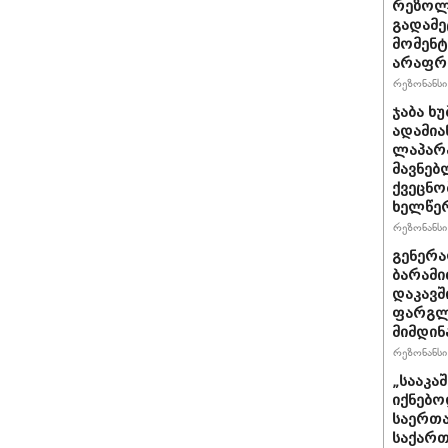
რეზოლუ
გადამე
მომენტ
არაფრ
რეზონანსი 
ჯაბა ხ
ადამია
ლაპარა
მავნებ
ქვეცნო
ხელწერ
რეზონანსი 
გენერა
ბარამი
დაკავშ
ფარგლე
მიმდინ
რეზონანსი 
„სააკა
იქნებო
საერთა
საქართ