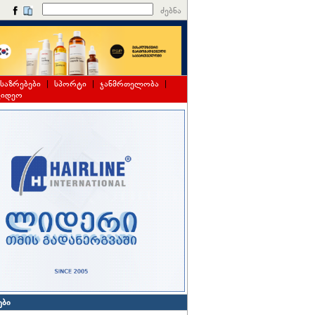
ძებნა
საზრებები
|
სპორტი
|
ჯანმრთელობა
|
ვიდეო
ები