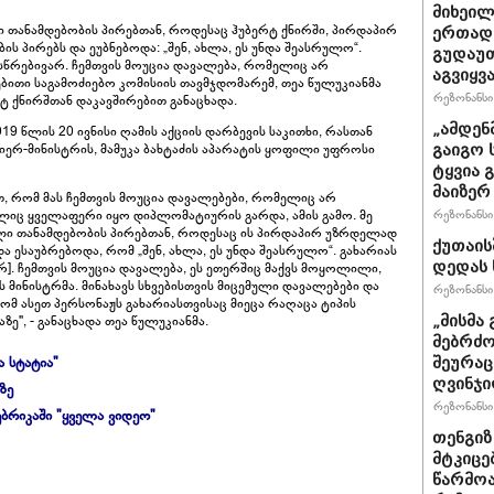
მიხეილ
ალი თანამდებობის პირებთან, როდესაც ჰუბერტ ქნირში, პირდაპირ
ერთად 
 პირებს და ეუბნებოდა: „შენ, ახლა, ეს უნდა შეასრულო“.
გუდაუთ
ევსწრებივარ. ჩემთვის მოუცია დავალება, რომელიც არ
აგვიყვა
ბითი საგამოძიებო კომისიის თავმჯდომარემ, თეა წულუკიანმა
რეზონანსი 
 ქნირშთან დაკავშირებით განაცხადა.
„ამდენ
9 წლის 20 ივნისი ღამის აქციის დარბევის საკითხი, რასთან
ერ-მინისტრის, მამუკა ბახტაძის აპარატის ყოფილი უფროსი
გაიგო 
ტყვია 
მაიზერ
, რომ მას ჩემთვის მოუცია დავალებები, რომელიც არ
ლიც ყველაფერი იყო დიპლომატიურის გარდა, ამის გამო. მე
რეზონანსი 
აღალი თანამდებობის პირებთან, როდესაც ის პირდაპირ უზრდელად
ქუთაის
 ესაუბრებოდა, რომ „შენ, ახლა, ეს უნდა შეასრულო“. გახარიას
დედას 
არ]. ჩემთვის მოუცია დავალება, ეს ეთერშიც მაქვს მოყოლილი,
ინისტრმა. მინახავს სხვებისთვის მიცემული დავალებები და
რეზონანსი 
ომ ასეთ პერსონაჟს გახარიასთვისაც მიეცა რაღაცა ტიპის
", - განაცხადა თეა წულუკიანმა.
„მისმა 
მებრძო
ა სტატია"
შეურაც
ღვინჯი
ზე
რეზონანსი 
ბრიკაში "ყველა ვიდეო"
თენგიზ
მტკიცე
წარმოა