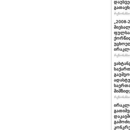
დაუსჯე
გათავხ
რეზონანსი 
„2008-
მიესალ
ფულსა
ქორწილ
უცხოელ
ირაკლი
რეზონანსი 
ვახტანგ
საქართ
გაუმჯო
ადასტ
საერთ
მიმზიდ
რეზონანსი 
ირაკლი
გათიშვ
დაკავშ
გამოძი
კონკრე