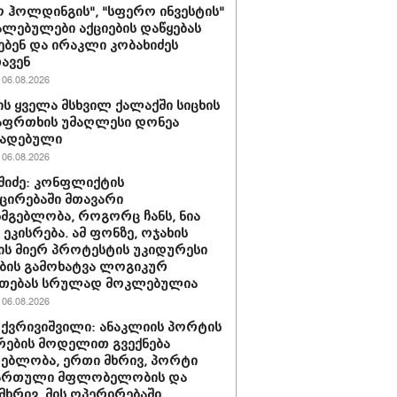
 ჰოლდინგის", "სფერო ინვესტის"
ლებულები აქციების დაწყებას
ებენ და ირაკლი კობახიძეს
ავენ
06.08.2026
ს ყველა მსხვილ ქალაქში სიცხის
აფრთხის უმაღლესი დონეა
ხადებული
06.08.2026
აშიძე: კონფლიქტის
ირებაში მთავარი
სმგებლობა, როგორც ჩანს, ნია
 ეკისრება. ამ ფონზე, ოჯახის
ის მიერ პროტესტის უკიდურესი
ბის გამოხატვა ლოგიკურ
უთებას სრულად მოკლებულია
06.08.2026
 ქვრივიშვილი: ანაკლიის პორტის
ების მოდელით გვექნება
ებლობა, ერთი მხრივ, პორტი
ქართული მფლობელობის და
მხრივ, მის ოპერირებაში