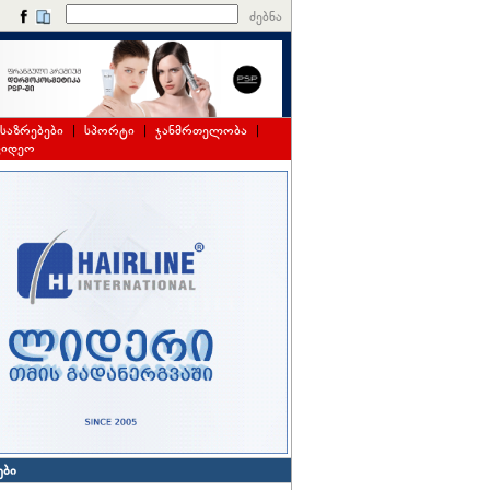
ძებნა
საზრებები
|
სპორტი
|
ჯანმრთელობა
|
ვიდეო
ები