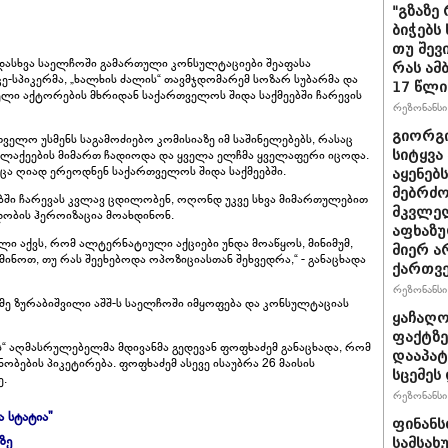
"გზაზე
ბიჭებს
თუ შევ
დასხვა საელჩოში გამართული კონსულტაციები შეაფასა
რას ამ
ე-სპიკერმა, „ხალხის ძალის“ თავმჯდომარემ სოზარ სუბარმა და
17 წლი
ოელი აქტორების მხრიდან საქართველოს შიდა საქმეებში ჩარევის
რეზონანსი 
გიორგი
ელო უსმენს საგამოძიებო კომისიაზე იმ საშინელებებს, რასაც
აქეების მიმართ ჩადიოდა და ყველა ელჩმა ყველაფერი იცოდა.
სიტყვა
მცა ღიად ერეოდნენ საქართველოს შიდა საქმეებში.
აყენებ
მებრძ
ბში ჩარევას კვლავ ცდილობენ, ოღონდ უკვე სხვა მიმართულებით
მკვლელ
ობის ჰეროიზაცია მოახდინონ.
აფხაზუ
ული აქვს, რომ ალტერნატიული აქციები უნდა მოაწყოს, მინიმუმ,
მიერ ა
მინოთ, თუ რას შეეხებოდა ოპოზიციასთან შეხვედრა,“ - განაცხადა
ქართვ
რეზონანსი 
ე ზურაბიშვილი აშშ-ს საელჩოში იმყოფება და კონსულტაციას
ყაჩაღო
ფაქტზე
 აღმასრულებელმა მდივანმა გედევან ფოფხაძემ განაცხადა, რომ
დააპატ
ობების პიკეტირება. ფოფხაძემ ასევე ისაუბრა 26 მაისის
სცემეს 
ე.
რეზონანსი 
ა სტატია"
ფინანს
ზე
სამსახ