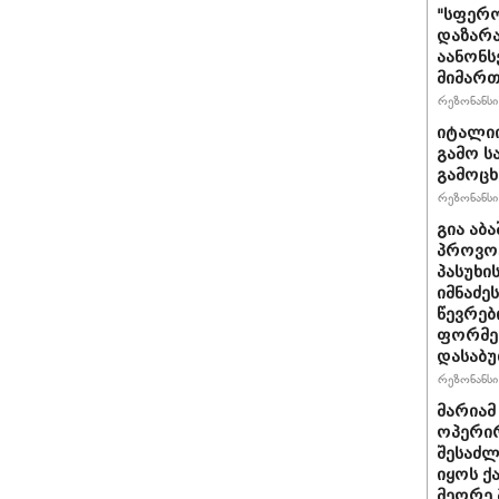
"სფერო
დაზარა
აანონს
მიმართ
რეზონანსი 
იტალიი
გამო ს
გამოც
რეზონანსი 
გია აბ
პროვოც
პასუხი
იმნაძეს
წევრებ
ფორმე
დასაბ
რეზონანსი 
მარიამ
ოპერირ
შესაძლ
იყოს 
მეორე 