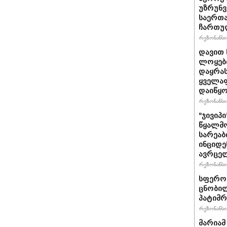
უზრუნ
საერთ
ჩართუ
რეზონანსი 
დავით 
ლოყები
დაყრას
ყველაფ
დაიწყ
რეზონანსი 
"ჯივიპ
წყალმო
სარეა
ინციდე
ავრცე
რეზონანსი 
სფერო 
ცნობილ
პატიმრ
რეზონანსი 
მარიამ