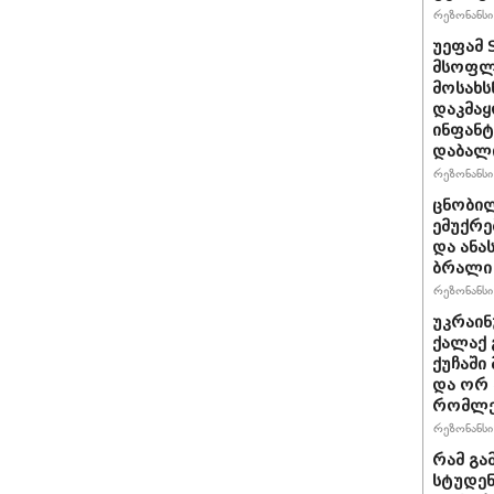
რეზონანსი 
უეფამ 
მსოფლი
მოსახს
დაკმაყ
ინფანტ
დაბალ
რეზონანსი 
ცნობილ
ემუქრე
და ანა
ბრალი 
რეზონანსი 
უკრაინ
ქალაქ 
ქუჩაში
და ორ
რომლე
რეზონანსი 
რამ გა
სტუდენ