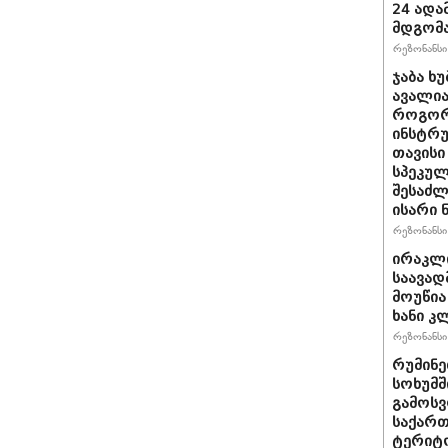
24 ადამ
მდგომ
რეზონანსი 
ჯაბა ხუ
ავალია
როგორ
ინსტრუ
თავისი
სპეკულ
შესაძლ
ისარი
რეზონანსი 
ირაკლ
საავად
მოუწია
ხანი კ
რეზონანსი 
რუმინე
სოხუმშ
გამოსვ
საქართ
ტერიტ