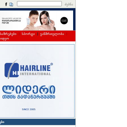
ძებნა
საზრებები
|
სპორტი
|
ჯანმრთელობა
|
ვიდეო
ები