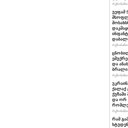
რეზონანსი 
უეფამ 
მსოფლი
მოსახს
დაკმაყ
ინფანტ
დაბალ
რეზონანსი 
ცნობილ
ემუქრე
და ანა
ბრალი 
რეზონანსი 
უკრაინ
ქალაქ 
ქუჩაში
და ორ
რომლე
რეზონანსი 
რამ გა
სტუდენ