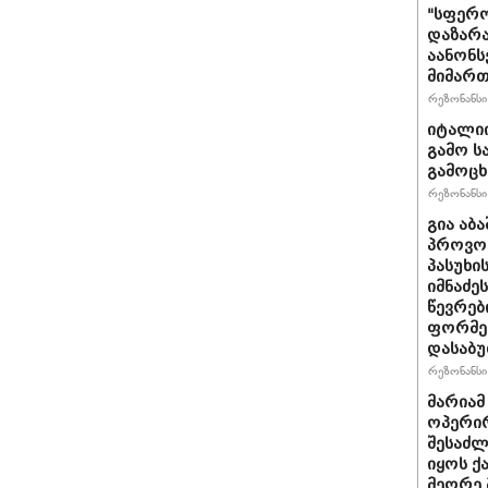
"სფერო
დაზარა
აანონს
მიმართ
რეზონანსი 
იტალიი
გამო ს
გამოც
რეზონანსი 
გია აბ
პროვოც
პასუხი
იმნაძეს
წევრებ
ფორმე
დასაბ
რეზონანსი 
მარიამ
ოპერირ
შესაძლ
იყოს 
მეორე 