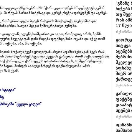
"გზაზე
ის დეტალებზე საუბრობს. "ქართული ოცნების" დეპუტატს გუშინ
ბიჭებს
. ზარქუას მარიამ სიჭინავა და კერენ ესებუა დახვდნენ და აგინეს.
თუ შევ
რას ამ
ა, რომ ერთს დედა ჰყავს რუსეთის მოქალაქე, რუსეთშია და
 შინაარსის ხალხი ჰყავთ შემოკრებილი გუნდში.
17 წლი
რეზონანსი 
 ყოფილან, ელენე ხოშტარია კი იცით, რომელიც არის, ჩემმა
ლური ბიუჯეტიდან ფინანსდება დღემდე მისი ოჯახი და აქ ვითომ
გიორგი
ი იქნება, აბა, რა იქნება.
სიტყვა
აყენებ
სეთის მოქალაქეები ყოფილან. ასეთი ადამიანებისგან მეტს რას
ის მათი პატრონებისგან და ქვეყნის გარედან, რომ მაქსიმალურად
მებრძ
 აქ ქართველი ქართველს დაუპირისპირდეს, აქ შეურაცხყოფა
მკვლელ
იზაცია, მოხდეს ახალგაზრდების დაქსაქსულობა. ამას
აფხაზუ
ლი ზარქუამ.
მიერ ა
ქართვ
რეზონანსი 
ა სტატია"
ყაჩაღო
ზე
ფაქტზე
ბრიკაში "ყველა ვიდეო"
დააპატ
სცემეს 
რეზონანსი 
ფინანს
სამსახ