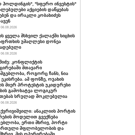
 ჰოლდინგის", "სფერო ინვესტის"
ლებულები აქციების დაწყებას
ებენ და ირაკლი კობახიძეს
ავენ
06.08.2026
ს ყველა მსხვილ ქალაქში სიცხის
აფრთხის უმაღლესი დონეა
ხადებული
06.08.2026
აშიძე: კონფლიქტის
ირებაში მთავარი
სმგებლობა, როგორც ჩანს, ნია
 ეკისრება. ამ ფონზე, ოჯახის
ის მიერ პროტესტის უკიდურესი
ბის გამოხატვა ლოგიკურ
უთებას სრულად მოკლებულია
06.08.2026
 ქვრივიშვილი: ანაკლიის პორტის
ების მოდელით გვექნება
ებლობა, ერთი მხრივ, პორტი
ქართული მფლობელობის და
მხრივ, მის ოპერირებაში