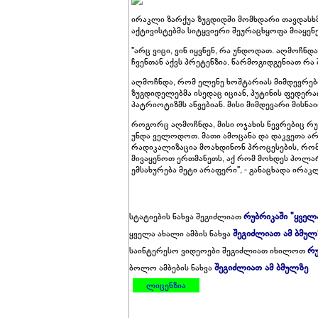
ირაკლი ზარქუა ზუგდიდში მომხდარი თავდასხმ
აქტივისტებმა სიტყვიერი შეურაცხყოფა მიაყენეს
"არც ვიცი, ვინ იყვნენ, რა უნდოდათ. აღმოჩნდ
ჩვენთან აქვს პრეტენზია. წარმოგიდგენიათ რა
აღმოჩნდა, რომ ელენე ხოშტარიას მიმდევრები
ზუგდიდელებმა ისედაც იციან, პუტინის ფედერა
პატრიოტიზმს აწვებიან. მისი მიმდევარი მისნაირ
როგორც აღმოჩნდა, მისი ოჯახის წევრებიც რუ
უნდა ველოდოთ. მათი ამოცანა და დაკვეთა არ
რადიკალიზაცია მოახდინონ პროცესების, რომ
მივაყენოთ ერთმანეთს, აქ რომ მოხდეს პოლარ
ემსახურება მეტი არაფერი", - განაცხადა ირაკ
რუბრიკაში "ყველ
სტატიების ნახვა შეგიძლიათ
შეგიძლიათ ამ ბმულ
ყველა ახალი ამბის ნახვა
რუ
საინტერესო ვიდეოები შეგიძლიათ იხილოთ
შეგიძლიათ ამ ბმულზე
ბოლო ამბების ნახვა
ლიცენზია