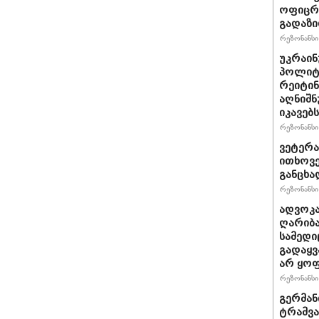
ოფიცრე
გადაზი
რეზონანსი 
უკრაინ
პოლიტ
რეიტინ
აღნიშნ
იკავებს
რეზონანსი 
ვეტერა
ითხოვე
განცხა
რეზონანსი 
ადვოკა
ღარიბა
სამედი
გადაყვ
არ ყო
რეზონანსი 
გერმან
ტრამვა