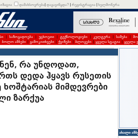
იზაცია
დამახსოვრება
|
დაგავიწყდა?
|
რეგისტრაცია
|
ხელმოწერა
სი
|
საზოგადოება
|
უცხოეთი
|
ტექნოლოგიები
|
კულტურა
|
სამება
|
მო
|
ბოლო ამბები
|
გამოკითხვები
|
ქვიზები
|
ბლოგები
|
ყველა სტატია
|
ყველა 
ყვნენ, რა უნდოდათ,
რთს დედა ჰყავს რუსეთის
 ხოშტარიას მიმდევრები
ლი ზარქუა
ახალი ამბ