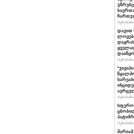
უზრუნ
საერთ
ჩართუ
რეზონანსი 
დავით 
ლოყები
დაყრას
ყველაფ
დაიწყ
რეზონანსი 
"ჯივიპ
წყალმო
სარეა
ინციდე
ავრცე
რეზონანსი 
სფერო 
ცნობილ
პატიმრ
რეზონანსი 
მარიამ