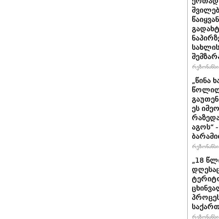
ერთად,
შვილებ
წაიყვა
გადახტ
ნაპირზ
სახლის
შემზარ
რეზონანსი 
„წინა 
წოლილა
გაუთენ
ეს იმე
რაზედა
აგოს“ 
ბარამი
რეზონანსი 
„18 წლ
დღესა
ტერიტო
ცხინვა
პროცეს
საქარ
რეზონანსი 