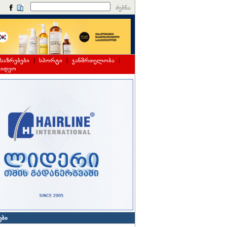
ძებნა
საზრებები
|
სპორტი
|
ჯანმრთელობა
|
ვიდეო
ები