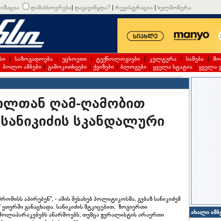
იზაცია
დამახსოვრება
|
დაგავიწყდა?
|
რეგისტრაცია
|
ხელმოწერა
სი
|
საზოგადოება
|
უცხოეთი
|
ტექნოლოგიები
|
კულტურა
|
სამება
|
მო
|
ბოლო ამბები
|
გამოკითხვები
|
ქვიზები
|
ბლოგები
|
ყველა სტატია
|
ყველა 
ვილთან ღამ-ღამობით
 სანიკიძის სკანდალური
ომისს აპირებენ", - ამის შესახებ პოლიტიკოსმა, გუბაზ სანიკიძემ
 ეთერში განაცხადა. სანიკიძის მტკიცებით, ზოგიერთი
ახალი ამბ
მოლაპარაკებებს აწარმოებს, თუმცა ჟურალისტის არაერთი