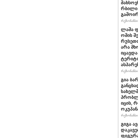
მახსოვ
რბილი 
გამოირ
რეზონანსი 
ლაშა ფ
ომის შ
რუსეთთ
არა მ
იცავდა
ტერიტ
ასპარე
რეზონანსი 
გია ბა
განცხა
სახელმ
პრობლ
იცის, 
ოკუპან
რეზონანსი 
გიგა ა
დაკავე
ფიგურა