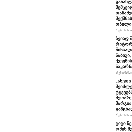
განახლ
მემკვი
თანამ
შექმნა
თბილის
რეზონანსი 
ზვიად 
რიტორი
წინააღ
ნაბიჯი
ქვეყნი
ნაკარნ
რეზონანსი 
„ასეთ
შეიძლე
ტყვეებ
მეომრე
მარგია
განცხა
რეზონანსი 
გიგი წ
ომის შ