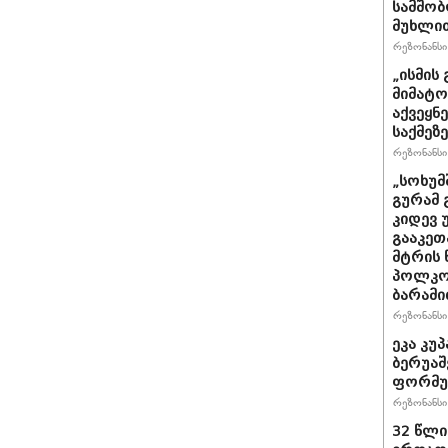
სამშობ
მუხლით
რეზონანსი 
„ისმის 
მიმატო
აქვეყნ
საქმეზ
რეზონანსი 
„სოხუმ
გურამ 
კიდევ 
გააკეთ
მტრის 
პოლკოვ
ბარამი
რეზონანსი 
ეკა კუპ
ბერუაშ
ფორმუ
რეზონანსი 
32 წლი