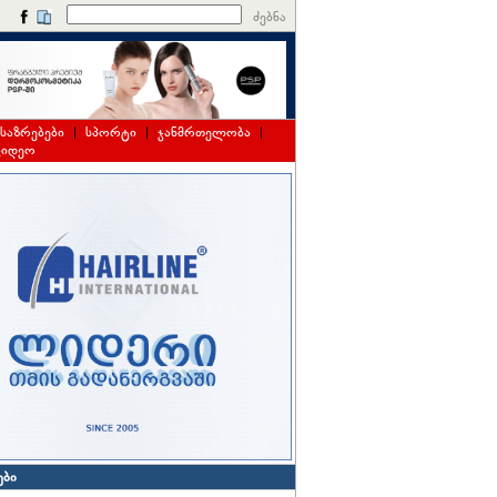
ძებნა
საზრებები
|
სპორტი
|
ჯანმრთელობა
|
ვიდეო
ები