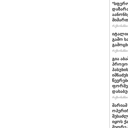
"სფერო
დაზარა
აანონს
მიმართ
რეზონანსი 
იტალიი
გამო ს
გამოც
რეზონანსი 
გია აბ
პროვოც
პასუხი
იმნაძეს
წევრებ
ფორმე
დასაბ
რეზონანსი 
მარიამ
ოპერირ
შესაძლ
იყოს 
მეორე 