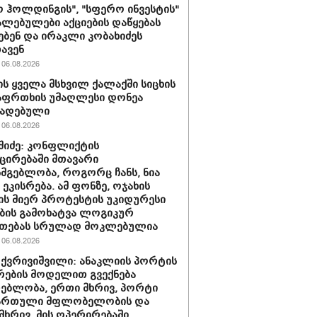
 ჰოლდინგის", "სფერო ინვესტის"
ლებულები აქციების დაწყებას
ებენ და ირაკლი კობახიძეს
ავენ
06.08.2026
ს ყველა მსხვილ ქალაქში სიცხის
აფრთხის უმაღლესი დონეა
ხადებული
06.08.2026
აშიძე: კონფლიქტის
ირებაში მთავარი
სმგებლობა, როგორც ჩანს, ნია
 ეკისრება. ამ ფონზე, ოჯახის
ის მიერ პროტესტის უკიდურესი
ბის გამოხატვა ლოგიკურ
უთებას სრულად მოკლებულია
06.08.2026
 ქვრივიშვილი: ანაკლიის პორტის
ების მოდელით გვექნება
ებლობა, ერთი მხრივ, პორტი
ქართული მფლობელობის და
მხრივ, მის ოპერირებაში