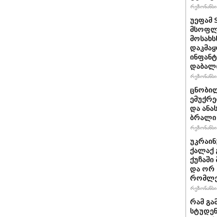
რეზონანსი 
უეფამ 
მსოფლი
მოსახს
დაკმაყ
ინფანტ
დაბალ
რეზონანსი 
ცნობილ
ემუქრე
და ანა
ბრალი 
რეზონანსი 
უკრაინ
ქალაქ 
ქუჩაში
და ორ
რომლე
რეზონანსი 
რამ გა
სტუდენ