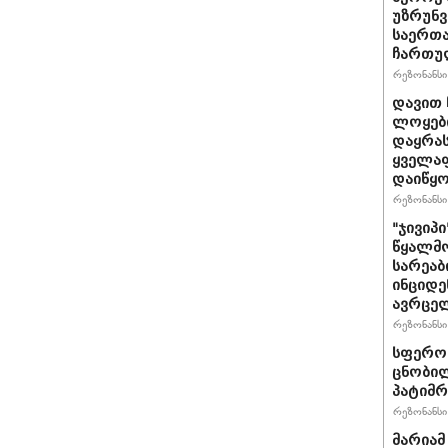
უზრუნ
საერთ
ჩართუ
რეზონანსი 
დავით 
ლოყები
დაყრას
ყველაფ
დაიწყ
რეზონანსი 
"ჯივიპ
წყალმო
სარეა
ინციდე
ავრცე
რეზონანსი 
სფერო 
ცნობილ
პატიმრ
რეზონანსი 
მარიამ