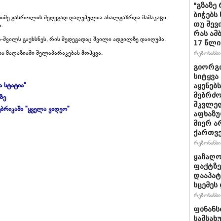
"გზაზე
ბიჭებს
იმე გასროლის შედეგად დაღუპულია ახალგაზრდა მამაკაცი.
თუ შევ
.
რას ამ
შვილს გაუხსნეს, რის შედეგადაც შვილი ადგილზე დაიღუპა.
17 წლი
 მაღაზიაში შელაპარაკებას მოჰყვა.
რეზონანსი 
გიორგი
სიტყვა
ა სტატია"
აყენებ
მებრძ
ზე
მკვლელ
ბრიკაში "ყველა ვიდეო"
აფხაზუ
მიერ ა
ქართვ
რეზონანსი 
ყაჩაღო
ფაქტზე
დააპატ
სცემეს 
რეზონანსი 
ფინანს
სამსახ