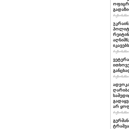
ოფიცრე
გადაზი
რეზონანსი 
უკრაინ
პოლიტ
რეიტინ
აღნიშნ
იკავებს
რეზონანსი 
ვეტერა
ითხოვე
განცხა
რეზონანსი 
ადვოკა
ღარიბა
სამედი
გადაყვ
არ ყო
რეზონანსი 
გერმან
ტრამვა