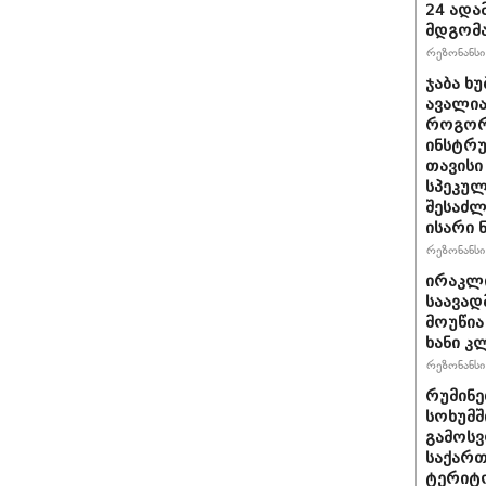
24 ადამ
მდგომ
რეზონანსი 
ჯაბა ხუ
ავალია
როგორ
ინსტრუ
თავისი
სპეკულ
შესაძლ
ისარი
რეზონანსი 
ირაკლ
საავად
მოუწია
ხანი კ
რეზონანსი 
რუმინე
სოხუმშ
გამოსვ
საქართ
ტერიტ