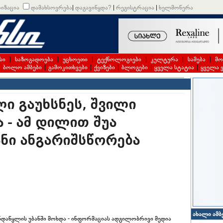
იზაცია
დამახსოვრება
|
დაგავიწყდა?
|
რეგისტრაცია
|
ხელმოწერა
სი
|
საზოგადოება
|
უცხოეთი
|
ტექნოლოგიები
|
კულტურა
|
სამება
|
მო
|
ბოლო ამბები
|
გამოკითხვები
|
ქვიზები
|
ბლოგები
|
ყველა სტატია
|
ყველა 
ლი გაუხსნეს, შვილი
 - ამ დილით შუა
ნი ანგარიშსწორება
)
ახალი ამბ
ნდაწყლის უბანში მოხდა - ინფორმაციას ადგილობრივი მედია