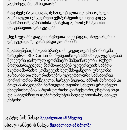
ვაგრძელებთ ამ საუბარს“.
რაც შეეხება კითხვას, შესაძლებელია თუ არა რუსულ-
ამერიკული შეხვედრები ექსპერტების დონეზე კიდევ
გაიმართოს, კარასინმა განაცხადა, რომ ეს საკითხი
მოგვიანებით დაიგეგმება.
„ჩვენ ჯერ არ დაგვიმთავრებია. მოიცადეთ, მოგვიანებით
დავგეგმავთ“,- განაცხადა კარასინმა.
შეგახსენებთ, საუდის არაბეთის დედაქალაქ ერ-რიადში,
სასტუმრო Ritz-Carlton-ში რუსეთისა და აშშ-ის დელეგაციების
შეხვედრა დახურულ ფორმატში მიმდინარეობს. რუსეთს
მოლაპარაკებებზე წარმოადგენენ ფედერაციის საბჭოს
საერთაშორისო კომიტეტის ხელმძღვანელი, გრიგორი
კარასინი და უსაფრთხოების ფედერალური სამსახურის
დირექტორის მრჩეველი, სერგეი ბესედა. აშშ-ის მხრიდან კი
მოლაპარაკებებში ჩართულია თეთრი სახლის ეროვნული
უსაფრთხოების საბჭოს უფროსი დირექტორი, ენდრიუ პიკი
და სახელმწიფო დეპარტამენტის მაღალჩინოსანი, მაიკლ
ენტონი.
სტატიების ნახვა
შეგიძლიათ ამ ბმულზე
ახალი ამბების ნახვა
შეგიძლიათ ამ ბმულზე