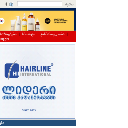
ძებნა
საზრებები
|
სპორტი
|
ჯანმრთელობა
|
ვიდეო
ები