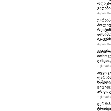
ოფიცრე
გადაზი
რეზონანსი 
უკრაინ
პოლიტ
რეიტინ
აღნიშნ
იკავებს
რეზონანსი 
ვეტერა
ითხოვე
განცხა
რეზონანსი 
ადვოკა
ღარიბა
სამედი
გადაყვ
არ ყო
რეზონანსი 
გერმან
ტრამვა