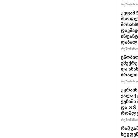
რეზონანსი 
უეფამ 
მსოფლი
მოსახს
დაკმაყ
ინფანტ
დაბალ
რეზონანსი 
ცნობილ
ემუქრე
და ანა
ბრალი 
რეზონანსი 
უკრაინ
ქალაქ 
ქუჩაში
და ორ
რომლე
რეზონანსი 
რამ გა
სტუდენ