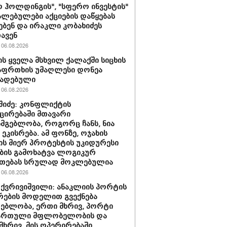
 ჰოლდინგის", "სფერო ინვესტის"
ლებულები აქციების დაწყებას
ებენ და ირაკლი კობახიძეს
ავენ
06.08.2026
ს ყველა მსხვილ ქალაქში სიცხის
აფრთხის უმაღლესი დონეა
ხადებული
06.08.2026
აშიძე: კონფლიქტის
ირებაში მთავარი
სმგებლობა, როგორც ჩანს, ნია
 ეკისრება. ამ ფონზე, ოჯახის
ის მიერ პროტესტის უკიდურესი
ბის გამოხატვა ლოგიკურ
უთებას სრულად მოკლებულია
06.08.2026
 ქვრივიშვილი: ანაკლიის პორტის
ების მოდელით გვექნება
ებლობა, ერთი მხრივ, პორტი
ქართული მფლობელობის და
მხრივ, მის ოპერირებაში