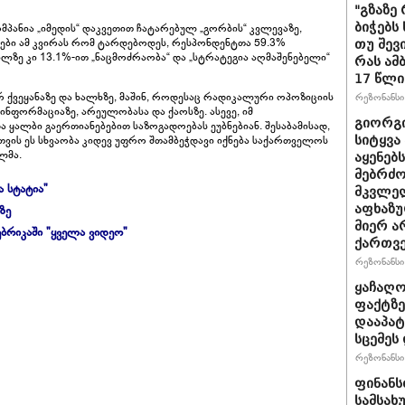
"გზაზე
ბიჭებს
პანია „იმედის“ დაკვეთით ჩატარებულ „გორბის“ კვლევაზე,
ები ამ კვირას რომ ტარდებოდეს, რესპონდენტთა 59.3%
თუ შევ
ილზე კი 13.1%-ით „ნაცმოძრაობა“ და „სტრატეგია აღმაშენებელი“
რას ამ
17 წლი
 ქვეყანაზე და ხალხზე, მაშინ, როდესაც რადიკალური ოპოზიციის
რეზონანსი 
ფორმაციაზე, არეულობასა და ქაოსზე. ასევე, იმ
გიორგი
 ყალბი გაერთიანებებით საზოგადოებას ეუბნებიან. შესაბამისად,
თვის ეს სხვაობა კიდევ უფრო შთამბეჭდავი იქნება საქართველოს
სიტყვა
ლმა.
აყენებ
მებრძ
ა სტატია"
მკვლელ
აფხაზუ
ზე
მიერ ა
ბრიკაში "ყველა ვიდეო"
ქართვ
რეზონანსი 
ყაჩაღო
ფაქტზე
დააპატ
სცემეს 
რეზონანსი 
ფინანს
სამსახ