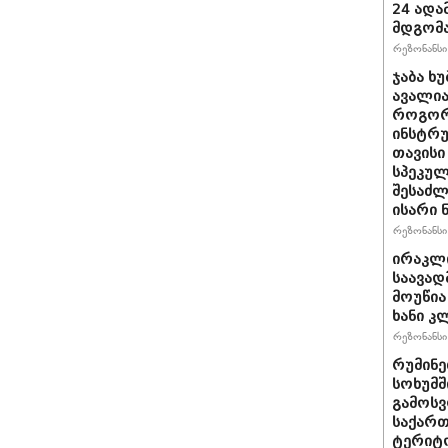
24 ადამ
მდგომ
რეზონანსი 
ჯაბა ხუ
ავალია
როგორ
ინსტრუ
თავისი
სპეკულ
შესაძლ
ისარი
რეზონანსი 
ირაკლ
საავად
მოუწია
ხანი კ
რეზონანსი 
რუმინე
სოხუმშ
გამოსვ
საქართ
ტერიტ