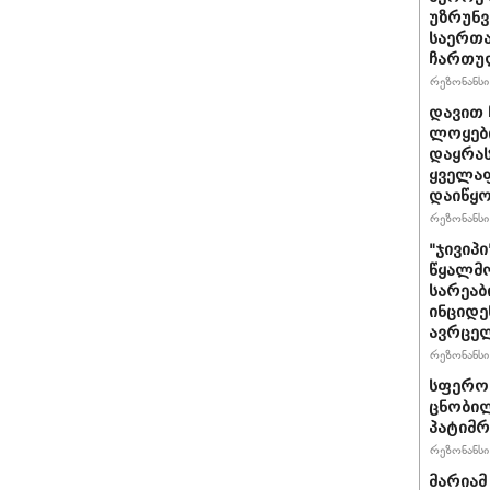
უზრუნ
საერთ
ჩართუ
რეზონანსი 
დავით 
ლოყები
დაყრას
ყველაფ
დაიწყ
რეზონანსი 
"ჯივიპ
წყალმო
სარეა
ინციდე
ავრცე
რეზონანსი 
სფერო 
ცნობილ
პატიმრ
რეზონანსი 
მარიამ