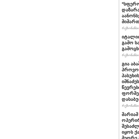
"სფერო
დაზარა
აანონს
მიმართ
რეზონანსი 
იტალიი
გამო ს
გამოც
რეზონანსი 
გია აბ
პროვოც
პასუხი
იმნაძეს
წევრებ
ფორმე
დასაბ
რეზონანსი 
მარიამ
ოპერირ
შესაძლ
იყოს 
მეორე 