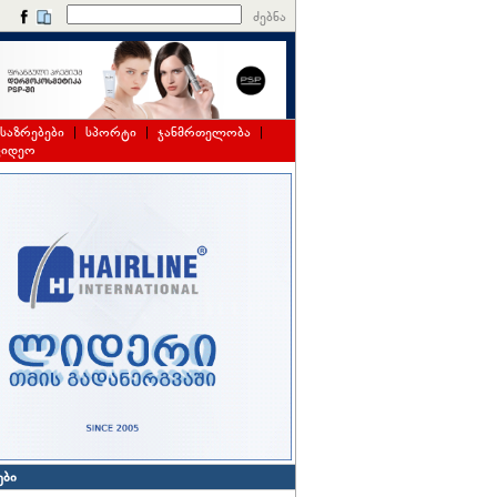
ძებნა
საზრებები
|
სპორტი
|
ჯანმრთელობა
|
ვიდეო
ები