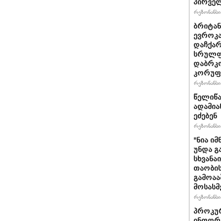
პირველ
რეზონანსი 
ბრიტანუ
ევროკა
დაჩქარ
სრულფა
დაბრკო
კორუფ
რეზონანსი 
წელიწა
ადამია
ეძებენ
რეზონანსი 
"ნია იმ
უნდა გ
სხვანა
თაობის
გამოაა
მოსასმ
რეზონანსი 
პროკურ
ინფორმ