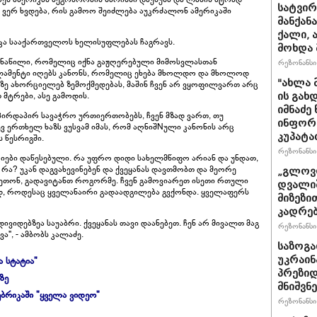
სატვირ
 ვერ ხვდება, რის გამოო შეიძლება აუკრძალონ ამერიკაში
მანქან
ქალი, 
იკა სააქართველოს ხელისუფლებას ჩაგრავს.
მოხდა 
ს ნაწილი, რომელიც იქნა გაჟღერებული მიმოსვლასთან
რეზონანსი 
არლამენტი იღებს კანონს, რომელიც ეხება მხოლდო და მხოლოდ
"ახლა 
ზე ახორციელებ ზემოქმედებას, მაშინ ჩვენ არ ვყოფილვართ არც
მტრები, ასე გამოდის.
ის გახ
იმნაძე
 პირდაპირ სავაჭრო ურთიერთობებს, ჩვენ მზად ვართ, თუ
ინფორმა
ვ ერთხელ ხაზს ვუსვამ იმას, რომ აღნიშNული კანონის არც
კუპატა
 წესრიგში.
რეზონანსი 
ციები დაწესებული. რა უფრო დიდი სახელმწიფო არიან და უნდათ,
რა? უკან დაგვახევინებენ და ქვეყანას დავთმობთ და მეორე
„გლოვო
აკეთონ, გადავიტანთ როგორმე. ჩვენ გამოვიარეთ ისეთი რთული
დვალიშ
დ, როდესაც ყველანაირი გადაადგილება გვქონდა. ყველაფერს
მიზეზი
კადრებ
ნდივიდებზეა საუაბრი. ქვეყანას თავი დაანებეთ. ჩენ არ მივალთ მაგ
რეზონანსი 
", - ამბობს კალაძე.
საზოგა
უკრაინა
ა სტატია"
პრეზიდ
ზე
მნიშვნ
ბრიკაში "ყველა ვიდეო"
რეზონანსი 