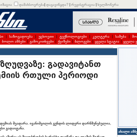
იზაცია
დამახსოვრება
|
დაგავიწყდა?
|
რეგისტრაცია
|
ხელმოწერა
სი
|
საზოგადოება
|
უცხოეთი
|
ტექნოლოგიები
|
კულტურა
|
სამება
|
მო
|
ბოლო ამბები
|
გამოკითხვები
|
ქვიზები
|
ბლოგები
|
ყველა სტატია
|
ყველა 
ეზღუდვაზე: გადავიტანთ
ემიის რთული პერიოდი
ნდემიას შეადარა. ივანიშვილის გუნდის ლიდერი დარწმუნებულია,
სი გადაიტანა.
ახალი ამბ
ეს ამერიკას მეგობრობის ხარისხი დაუწუნა და ლამის მტრად