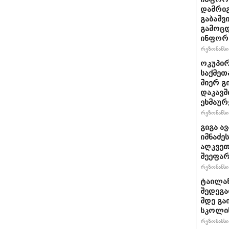
დამრიგ
გაბაშვ
გამოცდ
ინფორმ
რეზონანსი 
ოკუპირ
საქმეთ
მიერ გ
დაკავშ
ეხმაურ
რეზონანსი 
გიგა ა
იმნაძე
აღკვეთ
შეეფა
რეზონანსი 
ტაილან
შედეგა
მდე გა
სკოლის
რეზონანსი 