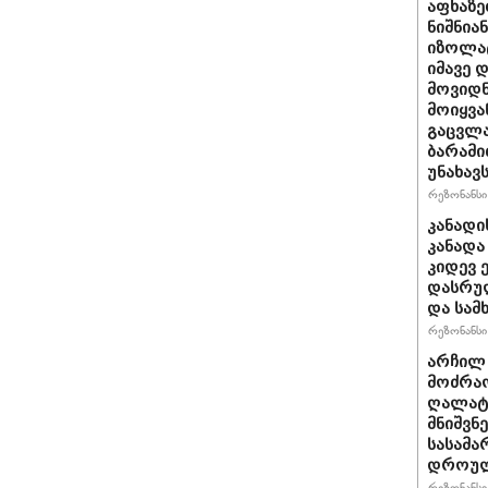
აფხაზე
ნიშნია
იზოლატ
იმავე 
მოვიდნ
მოიყვა
გაცვლა
ბარამი
უნახავ
რეზონანსი 
კანადი
კანადა
კიდევ 
დასრულ
და სამ
რეზონანსი 
არჩილ
მოძრაო
ღალატი
მნიშვნ
სასამა
დროულ
რეზონანსი 