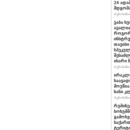
24 ადამ
მდგომ
რეზონანსი 
ჯაბა ხუ
ავალია
როგორ
ინსტრუ
თავისი
სპეკულ
შესაძლ
ისარი
რეზონანსი 
ირაკლ
საავად
მოუწია
ხანი კ
რეზონანსი 
რუმინე
სოხუმშ
გამოსვ
საქართ
ტერიტ