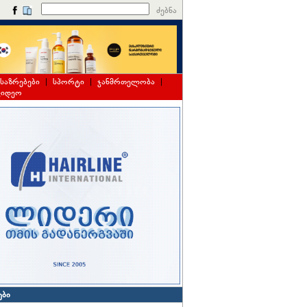
ძებნა
საზრებები
|
სპორტი
|
ჯანმრთელობა
|
ვიდეო
ები