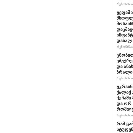
რეზონანსი 
უეფამ 
მსოფლი
მოსახს
დაკმაყ
ინფანტ
დაბალ
რეზონანსი 
ცნობილ
ემუქრე
და ანა
ბრალი 
რეზონანსი 
უკრაინ
ქალაქ 
ქუჩაში
და ორ
რომლე
რეზონანსი 
რამ გა
სტუდენ