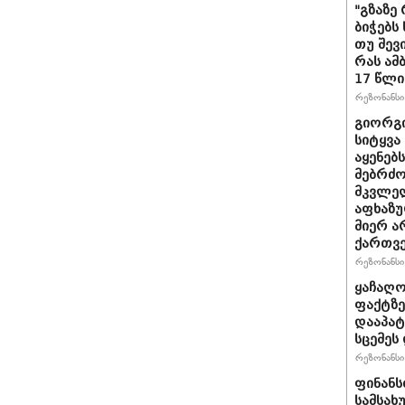
"გზაზე
ბიჭებს
თუ შევ
რას ამ
17 წლი
რეზონანსი 
გიორგი
სიტყვა
აყენებ
მებრძ
მკვლელ
აფხაზუ
მიერ ა
ქართვ
რეზონანსი 
ყაჩაღო
ფაქტზე
დააპატ
სცემეს 
რეზონანსი 
ფინანს
სამსახ