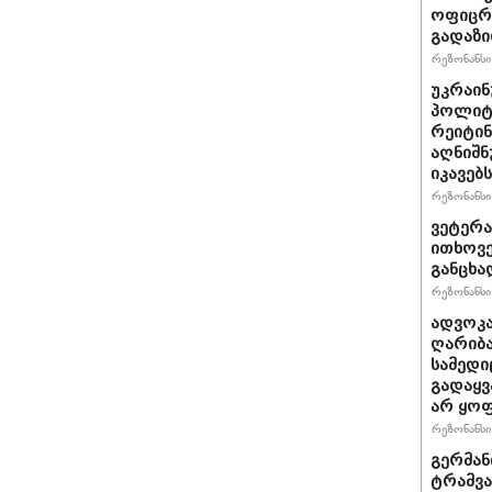
ოფიცრე
გადაზი
რეზონანსი 
უკრაინ
პოლიტ
რეიტინ
აღნიშნ
იკავებს
რეზონანსი 
ვეტერა
ითხოვე
განცხა
რეზონანსი 
ადვოკა
ღარიბა
სამედი
გადაყვ
არ ყო
რეზონანსი 
გერმან
ტრამვა