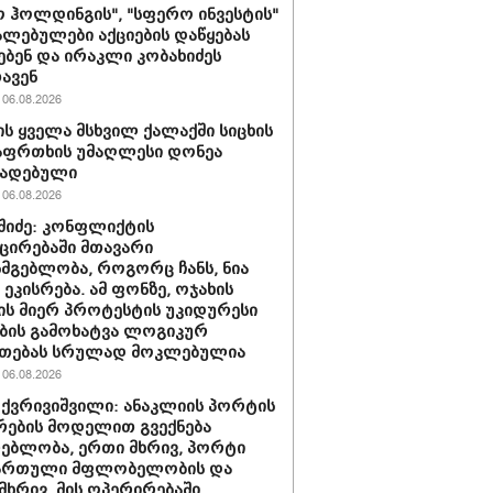
 ჰოლდინგის", "სფერო ინვესტის"
ლებულები აქციების დაწყებას
ებენ და ირაკლი კობახიძეს
ავენ
06.08.2026
ს ყველა მსხვილ ქალაქში სიცხის
აფრთხის უმაღლესი დონეა
ხადებული
06.08.2026
აშიძე: კონფლიქტის
ირებაში მთავარი
სმგებლობა, როგორც ჩანს, ნია
 ეკისრება. ამ ფონზე, ოჯახის
ის მიერ პროტესტის უკიდურესი
ბის გამოხატვა ლოგიკურ
უთებას სრულად მოკლებულია
06.08.2026
 ქვრივიშვილი: ანაკლიის პორტის
ების მოდელით გვექნება
ებლობა, ერთი მხრივ, პორტი
ქართული მფლობელობის და
მხრივ, მის ოპერირებაში