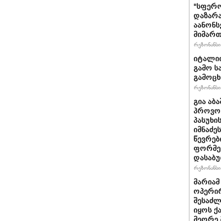
"სფერო
დაზარა
აანონს
მიმართ
რეზონანსი 
იტალიი
გამო ს
გამოც
რეზონანსი 
გია აბ
პროვოც
პასუხი
იმნაძეს
წევრებ
ფორმე
დასაბ
რეზონანსი 
მარიამ
ოპერირ
შესაძლ
იყოს 
მეორე 