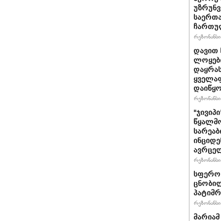
უზრუნ
საერთ
ჩართუ
რეზონანსი 
დავით 
ლოყები
დაყრას
ყველაფ
დაიწყ
რეზონანსი 
"ჯივიპ
წყალმო
სარეა
ინციდე
ავრცე
რეზონანსი 
სფერო 
ცნობილ
პატიმრ
რეზონანსი 
მარიამ